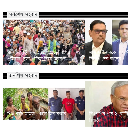
সর্বশেষ সংবাদ
গ্যাস সংকট, বিদ্যুতের ‘ভূতুড়ে বিলের’
সাদ্দাম-ইনানকে শিক্ষার
প্রতিবাদ: চুলা-পাতিল নিয়ে অবস্থান
নির্দেশ দেন কাদের
জনপ্রিয় সংবাদ
শিশু ধর্ষণ মামলা: খালে তিন ঘণ্টার
বিএনপির প্রায় ২ কোটি ন
অভিযানে আসামি গ্রেফতার
রিজভী