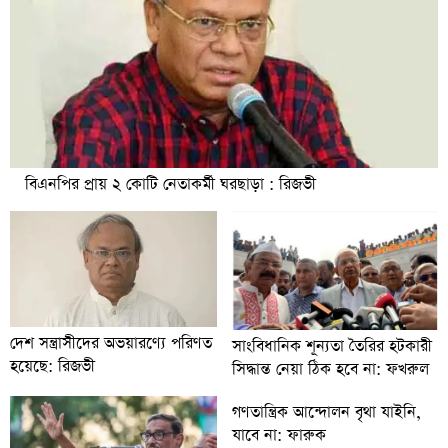
বিএনপির প্রায় ২ কোটি নেতাকর্মী ঘরছাড়া : রিজভী
দেশ সন্ত্রাসীদের অভয়ারণ্যে পরিণত
সাংবিধানিক শূন্যতা তৈরির হটকারী
হয়েছে: রিজভী
সিদ্ধান্ত নেয়া ঠিক হবে না: ফখরুল
গণতান্ত্রিক আন্দোলন বৃথা যাইনি,
যাবে না: ফারুক