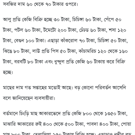
সবজির দাম ৬০ থেকে ৭০ টাকার ওপরে।
আলু প্রতি কেজি বিক্রি হচ্ছে ৩০ টাকা, চিচিঙ্গা ৬০ টাকা, পেঁপে ৫০
টাকা, পটল ৬০ টাকা, টমেটো ২০০ টাকা, ঢেঁঢড ৬০ টাকা, শসা ১২০
টাকা, বেগুন ১০০ টাকা। এছাড়া কাঁকরোল ৭০ টাকা, চিচিঙ্গা ৫০ টাকা,
ঝিঙে ৮০ টাকা, লাউ প্রতি পিস ৫০ টাকা, কাঁচামরিচ ১২০ থেকে ১৬০
টাকা, বরবটি ৮০ টাকা এবং ধুন্দুল প্রতি কেজি ৬০ টাকায় করে বিক্রি
হচ্ছে।
মাছের দাম গত সপ্তাহের মতোই আছে। বড় কোনো পরিবর্তন আসেনি
বলে জানিয়েছেন ব্যবসায়ীরা।
বর্তমানে চিংড়ি মাছ আকারভেদে প্রতি কেজি ৮০০ থেকে ১৩৫০ টাকা,
মাঝারি আকারের রুই ৪০০ থেকে ৫০০ টাকা, পাবদা ৪০০ টাকা, পোয়া
মাছ ৮০০ টাকা, তেলাপিয়া ২৫০ টাকায় বিক্রি হচ্ছে। এছাড়াও নদীর বড়