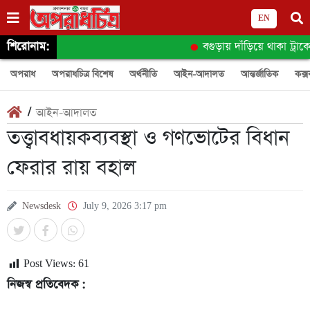
EN
শিরোনাম:
বগুড়ায় দাঁড়িয়ে থাকা ট্রাকে 
অপরাধ
অপরাধচিত্র বিশেষ
অর্থনীতি
আইন-আদালত
আন্তর্জাতিক
কক্স
/
আইন-আদালত
তত্ত্বাবধায়কব্যবস্থা ও গণভোটের বিধান
ফেরার রায় বহাল
Newsdesk
July 9, 2026 3:17 pm
Post Views:
61
নিজস্ব প্রতিবেদক :