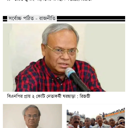
সর্বোচ্চ পঠিত - রাজনীতি
বিএনপির প্রায় ২ কোটি নেতাকর্মী ঘরছাড়া : রিজভী