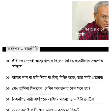
শিশু ধর্ষণ মামলা: খালে তিন ঘণ্টার
বিএনপির প্রায় ২ কোটি ন
অভিযানে আসামি গ্রেফতার
রিজভী
সর্বশেষ - রাজনীতি
দীর্ঘদিন দেশেই আত্মগোপনে ছিলেন নিষিদ্ধ ছাত্রলীগের সভাপতি
সাদ্দাম
আমার নাম বা ছবি দিয়ে যা কিছু বিক্রি হচ্ছে, তার সবই প্রতারণা
শেখ হাসিনা ফিরবেন- রুমিন ফারহানার কেন মনে হয়?
বিএনপির নারী এমপিকে আসিফ মাহমুদের আইনি নোটিশ
ভারত জুলাই শহীদদের অসম্মান করেছে: রিজভী