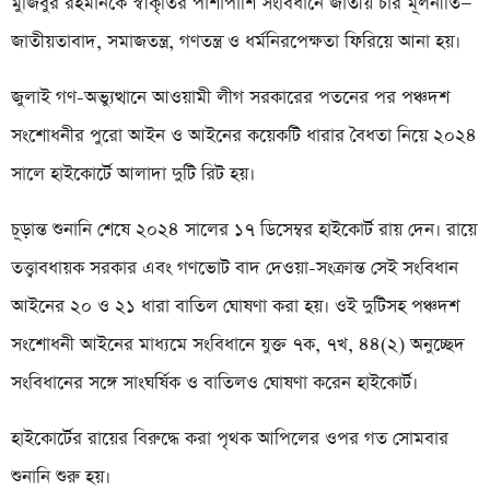
মুজিবুর রহমানকে স্বীকৃতির পাশাপাশি সংবিধানে জাতীয় চার মূলনীতি—
জাতীয়তাবাদ, সমাজতন্ত্র, গণতন্ত্র ও ধর্মনিরপেক্ষতা ফিরিয়ে আনা হয়।
জুলাই গণ-অভ্যুত্থানে আওয়ামী লীগ সরকারের পতনের পর পঞ্চদশ
সংশোধনীর পুরো আইন ও আইনের কয়েকটি ধারার বৈধতা নিয়ে ২০২৪
সালে হাইকোর্টে আলাদা দুটি রিট হয়।
চূড়ান্ত শুনানি শেষে ২০২৪ সালের ১৭ ডিসেম্বর হাইকোর্ট রায় দেন। রায়ে
তত্ত্বাবধায়ক সরকার এবং গণভোট বাদ দেওয়া-সংক্রান্ত সেই সংবিধান
আইনের ২০ ও ২১ ধারা বাতিল ঘোষণা করা হয়। ওই দুটিসহ পঞ্চদশ
সংশোধনী আইনের মাধ্যমে সংবিধানে যুক্ত ৭ক, ৭খ, ৪৪(২) অনুচ্ছেদ
সংবিধানের সঙ্গে সাংঘর্ষিক ও বাতিলও ঘোষণা করেন হাইকোর্ট।
হাইকোর্টের রায়ের বিরুদ্ধে করা পৃথক আপিলের ওপর গত সোমবার
শুনানি শুরু হয়।