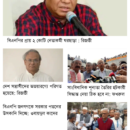
বিএনপির প্রায় ২ কোটি নেতাকর্মী ঘরছাড়া : রিজভী
দেশ সন্ত্রাসীদের অভয়ারণ্যে পরিণত
সাংবিধানিক শূন্যতা তৈরির হটকারী
হয়েছে: রিজভী
সিদ্ধান্ত নেয়া ঠিক হবে না: ফখরুল
বিএনপি জনগণকে সরকার পতনের
উসকানি দিচ্ছে: ওবায়দুল কাদের