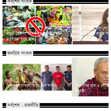
সর্বশেষ সংবাদ
বিদেশে পড়াশোনা শেষে
খাদ্যে ভেজাল: বিএফএসএর অনুসন্ধানে
পরিবেশ তৈরি করছে সরকার
জনস্বাস্থ্যে চরম ঝুঁকি
প্রতিমন্ত্রী
জনপ্রিয় সংবাদ
শিশু ধর্ষণ মামলা: খালে তিন ঘণ্টার
বিএনপির প্রায় ২ কোটি ন
অভিযানে আসামি গ্রেফতার
রিজভী
সর্বশেষ - রাজনীতি