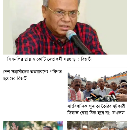
বিএনপির প্রায় ২ কোটি নেতাকর্মী ঘরছাড়া : রিজভী
দেশ সন্ত্রাসীদের অভয়ারণ্যে পরিণত
হয়েছে: রিজভী
সাংবিধানিক শূন্যতা তৈরির হটকারী
সিদ্ধান্ত নেয়া ঠিক হবে না: ফখরুল