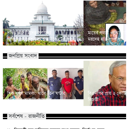
দণ্ডিত আসামিদের সব তথ্য
মায়ের গলায় ওড়না প্যাঁ
ডিজিটালাইজেশন প্রশ্নে হাইকোর্টের রুল
মরদেহ হাত-পা বাঁধা
জনপ্রিয় সংবাদ
শিশু ধর্ষণ মামলা: খালে তিন ঘণ্টার
বিএনপির প্রায় ২ কোটি ন
অভিযানে আসামি গ্রেফতার
রিজভী
সর্বশেষ - রাজনীতি