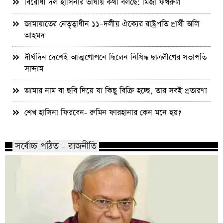
বিরোধী দল হাসিনার ভাষায় কথা বলছে: মির্জা ফখরুল
জামায়াতের নেতৃত্বাধীন ১১–দলীয় ঐক্যের রাষ্ট্রপতি প্রার্থী অলি
আহমদ
দীর্ঘদিন দেশেই আত্মগোপনে ছিলেন নিষিদ্ধ ছাত্রলীগের সভাপতি
সাদ্দাম
আমার নাম বা ছবি দিয়ে যা কিছু বিক্রি হচ্ছে, তার সবই প্রতারণা
শেখ হাসিনা ফিরবেন- রুমিন ফারহানার কেন মনে হয়?
সর্বোচ্চ পঠিত - রাজনীতি