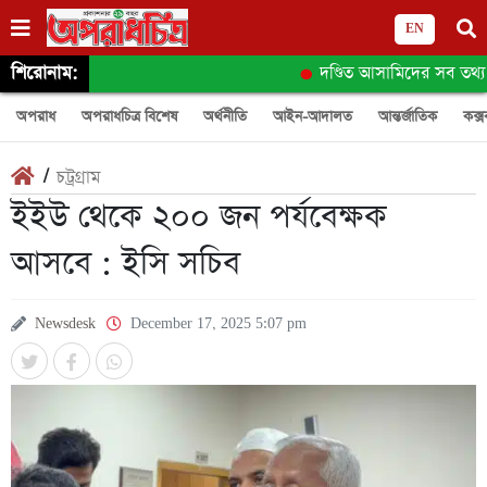
EN
শিরোনাম:
দণ্ডিত আসামিদের সব তথ্য ডি
অপরাধ
অপরাধচিত্র বিশেষ
অর্থনীতি
আইন-আদালত
আন্তর্জাতিক
কক্স
/
চট্রগ্রাম
ইইউ থেকে ২০০ জন পর্যবেক্ষক
আসবে : ইসি সচিব
Newsdesk
December 17, 2025 5:07 pm