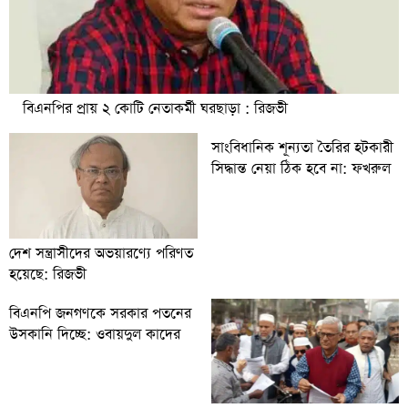
বিএনপির প্রায় ২ কোটি নেতাকর্মী ঘরছাড়া : রিজভী
সাংবিধানিক শূন্যতা তৈরির হটকারী
সিদ্ধান্ত নেয়া ঠিক হবে না: ফখরুল
দেশ সন্ত্রাসীদের অভয়ারণ্যে পরিণত
হয়েছে: রিজভী
বিএনপি জনগণকে সরকার পতনের
উসকানি দিচ্ছে: ওবায়দুল কাদের