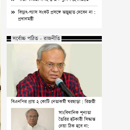
বিদ্যুৎ-গ্যাস সংকট প্রসঙ্গে অজুহাত দেবেন না :
প্রধানমন্ত্রী
সর্বোচ্চ পঠিত - রাজনীতি
বিএনপির প্রায় ২ কোটি নেতাকর্মী ঘরছাড়া : রিজভী
সাংবিধানিক শূন্যতা
তৈরির হটকারী সিদ্ধান্ত
নেয়া ঠিক হবে না: