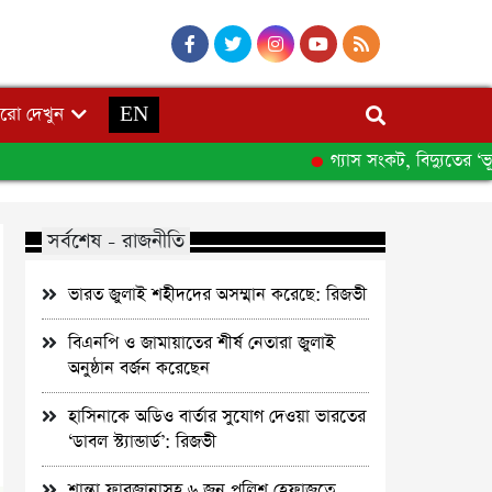
রো দেখুন
EN
গ্যাস সংকট, বিদ্যুতের ‘ভূতুড়ে
সর্বশেষ - রাজনীতি
ভারত জুলাই শহীদদের অসম্মান করেছে: রিজভী
বিএনপি ও জামায়াতের শীর্ষ নেতারা জুলাই
অনুষ্ঠান বর্জন করেছেন
হাসিনাকে অডিও বার্তার সুযোগ দেওয়া ভারতের
‘ডাবল স্ট্যান্ডার্ড’: রিজভী
শান্তা ফারজানাসহ ৬ জন পুলিশ হেফাজতে