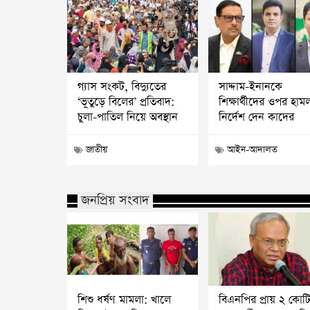
গ্যাস সংকট, বিদ্যুতের
সাদ্দাম-ইনানকে
‘ভূতুড়ে বিলের’ প্রতিবাদ:
শিক্ষার্থীদের ওপর হাম
চুলা-পাতিল নিয়ে অবস্থান
নির্দেশ দেন কাদের
জাতীয়
আইন-আদালত
জনপ্রিয় সংবাদ
শিশু ধর্ষণ মামলা: খালে
বিএনপির প্রায় ২ কোট