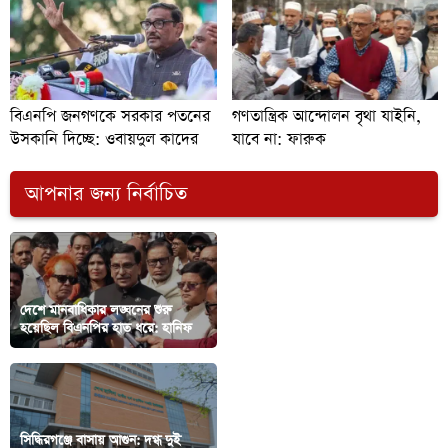
বিএনপি জনগণকে সরকার পতনের
গণতান্ত্রিক আন্দোলন বৃথা যাইনি,
উসকানি দিচ্ছে: ওবায়দুল কাদের
যাবে না: ফারুক
আপনার জন্য নির্বাচিত
দেশে মানবাধিকার লঙ্ঘনের শুরু
‘সম্পাদক ও মালিকরাই ওয়েজ বোর্ডের
হয়েছিল বিএনপির হাত ধরে: হানিফ
বিরোধিতা করেন’
সিদ্ধিরগঞ্জে বাসায় আগুন: দগ্ধ দুই
মাছ ধরতে গিয়ে সাগরে ভেসে গেল ২