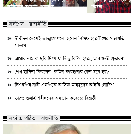
শিশু ধর্ষণ মামলা: খালে তিন ঘণ্টার
বিএনপির প্রায় ২ কোটি ন
অভিযানে আসামি গ্রেফতার
রিজভী
সর্বশেষ - রাজনীতি
দীর্ঘদিন দেশেই আত্মগোপনে ছিলেন নিষিদ্ধ ছাত্রলীগের সভাপতি
সাদ্দাম
আমার নাম বা ছবি দিয়ে যা কিছু বিক্রি হচ্ছে, তার সবই প্রতারণা
শেখ হাসিনা ফিরবেন- রুমিন ফারহানার কেন মনে হয়?
বিএনপির নারী এমপিকে আসিফ মাহমুদের আইনি নোটিশ
ভারত জুলাই শহীদদের অসম্মান করেছে: রিজভী
সর্বোচ্চ পঠিত - রাজনীতি