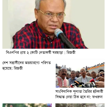
বিএনপির প্রায় ২ কোটি নেতাকর্মী ঘরছাড়া : রিজভী
দেশ সন্ত্রাসীদের অভয়ারণ্যে পরিণত
হয়েছে: রিজভী
সাংবিধানিক শূন্যতা তৈরির হটকারী
সিদ্ধান্ত নেয়া ঠিক হবে না: ফখরুল