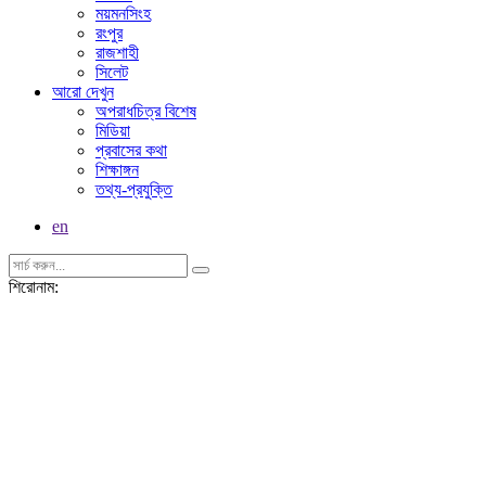
ময়মনসিংহ
রংপুর
রাজশাহী
সিলেট
আরো দেখুন
অপরাধচিত্র বিশেষ
মিডিয়া
প্রবাসের কথা
শিক্ষাঙ্গন
তথ্য-প্রযুক্তি
en
শিরোনাম: