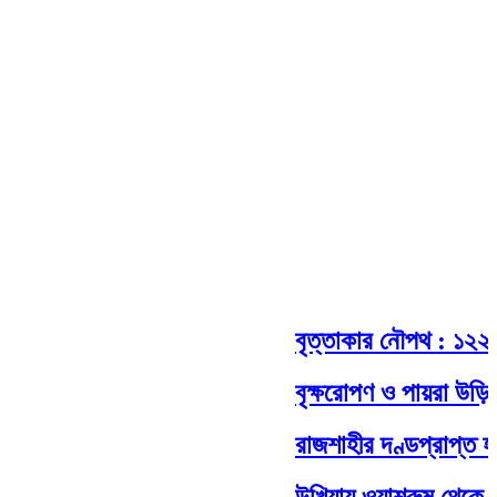
বৃত্তাকার নৌপথ : ১২২ কোট
বৃক্ষরোপণ ও পায়রা উড়িয়ে চ
রাজশাহীর দণ্ডপ্রাপ্ত হাস
উখিয়ায় ওয়াশরুম থেকে এএ