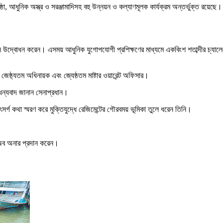
্ঠা, আধুনিক অস্ত্র ও সরঞ্জামাদিসহ বহু উন্নয়ন ও কল্যাণমূলক কার্যক্রম অন্তর্ভুক্ত রয়ে
মেলন উদ্বোধন করেন। এসময় আধুনিক যুগোপযোগী প্রশিক্ষণের মাধ্যমে একবিংশ শতাব্দীর চ্যাল
টের জেষ্ঠ্যতম অধিনায়ক এবং জ্যেষ্ঠতম মাষ্টার ওয়ারেন্ট অফিসার।
 ধন্যবাদ জানান সেনাপ্রধান।
ৎসর্গ কথা স্মরণ করে মুক্তিযুদ্ধে রেজিমেন্টের গৌরবময় ভূমিকা তুলে ধরেন তিনি।
ড অব অনার প্রদান করেন।