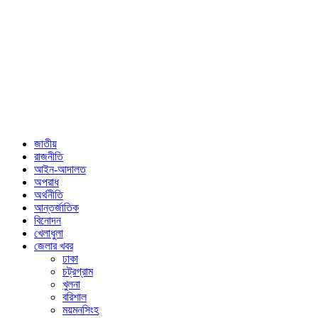
জাতীয়
রাজনীতি
আইন-আদালত
অপরাধ
অর্থনীতি
আন্তর্জাতিক
বিনোদন
খেলাধুলা
জেলার খবর
ঢাকা
চট্রগ্রাম
খুলনা
বরিশাল
ময়মনসিংহ