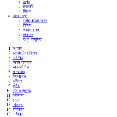
রংপুর
রাজশাহী
সিলেট
আরো দেখুন
অপরাধচিত্র বিশেষ
মিডিয়া
প্রবাসের কথা
শিক্ষাঙ্গন
তথ্য-প্রযুক্তি
অপরাধ
অপরাধচিত্র বিশেষ
অর্থনীতি
আইন-আদালত
আন্তর্জাতিক
কক্সবাজার
কিশোরগঞ্জ
কুমিল্লা
কুষ্টিয়া
কৃষি ও প্রকৃতি
ক্রীড়াঙ্গন
খুলনা
খেলাধুলা
গাইবান্ধা
গাজীপুর