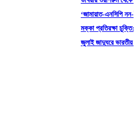
‘জামায়াত-এনসিপি নন-ইস্যু
মক্কা প্রতিরক্ষা চুক্তি: মধ
জুলাই জাদুঘরে ভারতীয় আগ্র