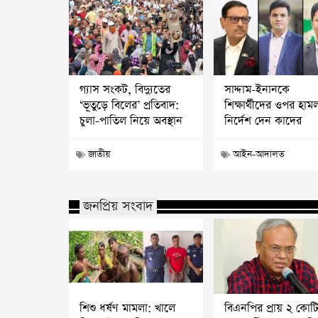
গ্যাস সংকট, বিদ্যুতের
সাদ্দাম-ইনানকে
‘ভূতুড়ে বিলের’ প্রতিবাদ:
শিক্ষার্থীদের ওপর হাম
চুলা-পাতিল নিয়ে অবস্থান
নির্দেশ দেন কাদের
জাতীয়
আইন-আদালত
জনপ্রিয় সংবাদ
শিশু ধর্ষণ মামলা: খালে
বিএনপির প্রায় ২ কোট