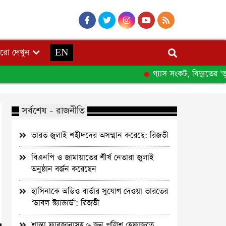
রো দেখুন
EN
গ্যাস সংকট, বিদ্যুতের ‘ভূতুড়
সর্বশেষ - রাজনীতি
ভারত জুলাই শহীদদের অসম্মান করেছে: রিজভী
বিএনপি ও জামায়াতের শীর্ষ নেতারা জুলাই
অনুষ্ঠান বর্জন করেছেন
হাসিনাকে অডিও বার্তার সুযোগ দেওয়া ভারতের
‘ডাবল স্ট্যান্ডার্ড’: রিজভী
শান্তা ফারজানাসহ ৬ জন পুলিশ হেফাজতে