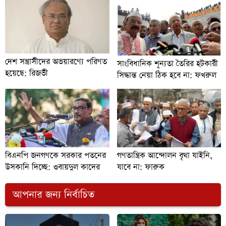
দেশ সন্ত্রাসীদের অভয়ারণ্যে পরিণত
সাংবিধানিক শূন্যতা তৈরির হটকারী
হয়েছে: রিজভী
সিদ্ধান্ত নেয়া ঠিক হবে না: ফখরুল
বিএনপি জনগণকে সরকার পতনের
গণতান্ত্রিক আন্দোলন বৃথা যাইনি,
উসকানি দিচ্ছে: ওবায়দুল কাদের
যাবে না: ফারুক
আপনার জন্য নির্বাচিত