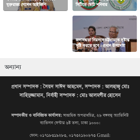
যুক্তরাজ্য গেলেন আইজিপি
সিটিতে ভোট শনিবার
রোহিঙ্গারা মিয়ানমারে ফিরে যেতে চায়
জলাবদ্ধতা নিরসনে চট্টগ্রামকে দৃষ্টান্ত
: পররাষ্ট্র সচিব
সৃষ্টি করতে হবে : প্রধান উপদেষ্টা
অন্যান্য
প্রধান সম্পাদক : সৈয়দ সাঈদ আহমেদ, সম্পাদক : আলহাজ্ব মোঃ
সাহিদুজ্জামান, নির্বাহী সম্পাদক : মোঃ আলমগীর হোসেন
সম্পাদকীয় ও বানিজ্যিক কার্যালয়:
সাপ্তাহিক অপরাধচিত্র, ২৬ বঙ্গবন্ধু অ্যাভিনিউ
ব্যাভিলন সেন্টার ৬ষ্ট তলা, ঢাকা ১০০০।
ফোন: ০১৭১৮৩১৯২৮৩, ০১৭৩২১৬০৬৭৩
Gmail: