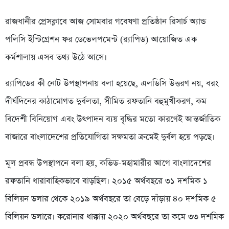
রাজধানীর প্রেসক্লাবে আজ সোমবার গবেষণা প্রতিষ্ঠান রিসার্চ অ্যান্ড
পলিসি ইন্টিগ্রেশন ফর ডেভেলপমেন্ট (র‍্যাপিড) আয়োজিত এক
কর্মশালায় এসব তথ্য উঠে আসে।
র‍্যাপিডের কী নোট উপস্থাপনায় বলা হয়েছে, এলডিসি উত্তরণ নয়, বরং
দীর্ঘদিনের কাঠামোগত দুর্বলতা, সীমিত রফতানি বহুমুখীকরণ, কম
বিদেশী বিনিয়োগ এবং উৎপাদন ব্যয় বৃদ্ধির মতো কারণেই আন্তর্জাতিক
বাজারে বাংলাদেশের প্রতিযোগিতা সক্ষমতা ক্রমেই দুর্বল হয়ে পড়ছে।
মূল প্রবন্ধ উপস্থাপনে বলা হয়, কভিড-মহামারীর আগে বাংলাদেশের
রফতানি ধারাবাহিকভাবে বাড়ছিল। ২০১৫ অর্থবছরে ৩১ দশমিক ১
বিলিয়ন ডলার থেকে ২০১৯ অর্থবছরে তা বেড়ে দাঁড়ায় ৪০ দশমিক ৫
বিলিয়ন ডলারে। করোনার ধাক্কায় ২০২০ অর্থবছরে তা কমে ৩৩ দশমিক