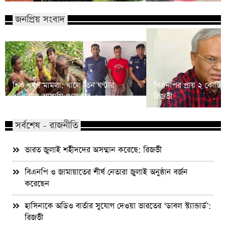
জনপ্রিয় সংবাদ
শিশু ধর্ষণ মামলা: খালে তিন ঘণ্টার
বিএনপির প্রায় ২ কোটি ন
অভিযানে আসামি গ্রেফতার
রিজভী
সর্বশেষ - রাজনীতি
ভারত জুলাই শহীদদের অসম্মান করেছে: রিজভী
বিএনপি ও জামায়াতের শীর্ষ নেতারা জুলাই অনুষ্ঠান বর্জন
করেছেন
হাসিনাকে অডিও বার্তার সুযোগ দেওয়া ভারতের ‘ডাবল স্ট্যান্ডার্ড’:
রিজভী