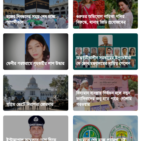
হজের নিবন্ধনের সময় শেষ হচ্ছে
গুরুতর অভিযোগ নায়িকা পলির
আগামীকাল
বিরুদ্ধে, থানায় জিডি প্রযোজকের
অন্তর্বর্তীকালীন সরকারের উপদেষ্টারা
ফেনীর পরশুরামে গৃহকর্মীর লাশ উদ্ধার
কে কোন মন্ত্রণালয়ের দায়িত্ব পেলেন
বিদ্যমান ব্যবস্থায় নির্বাচন হলে নতুন
ফ্যাসিবাদের জন্ম হতে পারে: গোলাম
সুপ্রিম কোর্টে নিরাপত্তা জোরদার
পরওয়ার
ইন্টারপোল সম্মেলনে যোগ দিতে
মধ্যরাতে শেষ হচ্ছে প্রচারণা, দুই