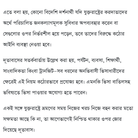
এতে বলা হয়, কোনো বিদেশি দর্শনার্থী যদি যুক্তরাষ্ট্রের করদাতাদের
অর্থে পরিচালিত জনকল্যাণমূলক সুবিধার অপব্যবহার করেন বা
সেগুলোর ওপর নির্ভরশীল হয়ে পড়েন, তবে তাদের বিরুদ্ধে কঠোর
আইনি ব্যবস্থা নেওয়া হবে।
দূতাবাসের সতর্কবার্তায় উল্লেখ করা হয়, পর্যটন, ব্যবসা, শিক্ষার্থী,
সাংবাদিকতা কিংবা ট্রানজিট—সব ধরনের অনভিবাসী ভিসাধারীদের
ক্ষেত্রেই এই নিয়ম কঠোরভাবে প্রযোজ্য হবে। এমনকি ভিসা বাতিলসহ
ভবিষ্যতে ভিসা পাওয়ার অযোগ্য হতে পারেন।
একই সঙ্গে যুক্তরাষ্ট্রে ভ্রমণের সময় নিজের খরচ নিজে বহন করার মতো
সক্ষমতা আছে কি না, তা আগেভাগেই নিশ্চিত থাকার ওপর জোর
দিয়েছে দূতাবাস।