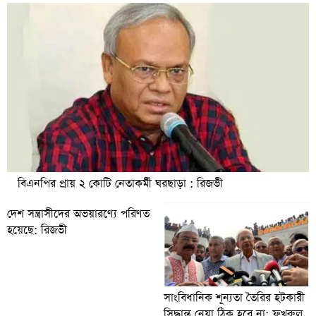
বিএনপির প্রায় ২ কোটি নেতাকর্মী ঘরছাড়া : রিজভী
দেশ সন্ত্রাসীদের অভয়ারণ্যে পরিণত
হয়েছে: রিজভী
সাংবিধানিক শূন্যতা তৈরির হটকারী
সিদ্ধান্ত নেয়া ঠিক হবে না: ফখরুল