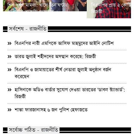
শিশু ধর্ষণ মামলা: খালে তিন ঘণ্টার
বিএনপির প্রায় ২ কোটি ন
অভিযানে আসামি গ্রেফতার
রিজভী
সর্বশেষ - রাজনীতি
বিএনপির নারী এমপিকে আসিফ মাহমুদের আইনি নোটিশ
ভারত জুলাই শহীদদের অসম্মান করেছে: রিজভী
বিএনপি ও জামায়াতের শীর্ষ নেতারা জুলাই অনুষ্ঠান বর্জন
করেছেন
হাসিনাকে অডিও বার্তার সুযোগ দেওয়া ভারতের ‘ডাবল স্ট্যান্ডার্ড’:
রিজভী
শান্তা ফারজানাসহ ৬ জন পুলিশ হেফাজতে
সর্বোচ্চ পঠিত - রাজনীতি