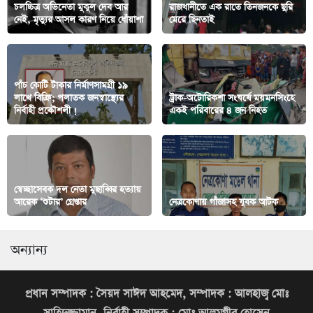
চলচ্চিত্র অভিনেতা মুকুল দেব আর
রাজধানীতে এক রাতে তিনজনকে ছুরি
নেই, মৃত্যুর আসল কারণ নিয়ে ধোঁয়াশা
মেরে ছিনতাই
পাঁচ কোটি টাকার নির্মাণসামগ্রী ১৯
লাখে বিক্রি; পলাতক জনস্বাস্থ্যের
ট্রাক-অটোরিকশা সংঘর্ষে ময়মনসিংহে
নির্বাহী প্রকৌশলী !
একই পরিবারের ৪ জন নিহত
স্বেচ্ছাসেবক দল নেতা মুছাব্বির হত্যায়
আরেক ‘শুটার’ গ্রেপ্তার
নেত্রকোণায় গাঁজাসহ যুবক আটক
অন্যান্য
প্রধান সম্পাদক : সৈয়দ সাঈদ আহমেদ, সম্পাদক : আলহাজ্ব মোঃ