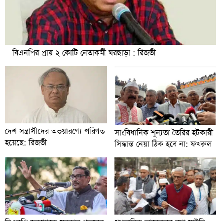
বিএনপির প্রায় ২ কোটি নেতাকর্মী ঘরছাড়া : রিজভী
দেশ সন্ত্রাসীদের অভয়ারণ্যে পরিণত
সাংবিধানিক শূন্যতা তৈরির হটকারী
হয়েছে: রিজভী
সিদ্ধান্ত নেয়া ঠিক হবে না: ফখরুল