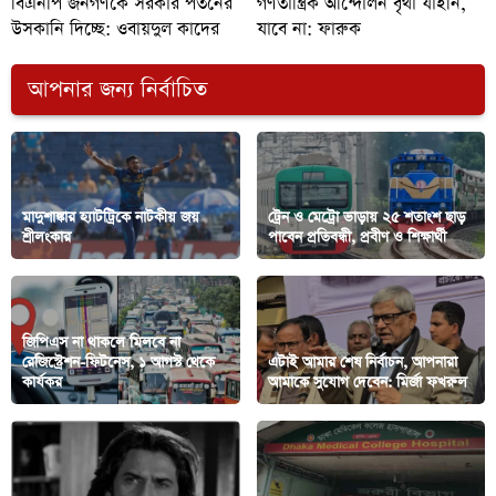
বিএনপি জনগণকে সরকার পতনের
গণতান্ত্রিক আন্দোলন বৃথা যাইনি,
উসকানি দিচ্ছে: ওবায়দুল কাদের
যাবে না: ফারুক
আপনার জন্য নির্বাচিত
মাদুশাঙ্কার হ্যাটট্রিকে নাটকীয় জয়
ট্রেন ও মেট্রো ভাড়ায় ২৫ শতাংশ ছাড়
শ্রীলংকার
পাবেন প্রতিবন্ধী, প্রবীণ ও শিক্ষার্থী
জিপিএস না থাকলে মিলবে না
রেজিস্ট্রেশন-ফিটনেস, ১ আগস্ট থেকে
এটাই আমার শেষ নির্বাচন, আপনারা
কার্যকর
আমাকে সুযোগ দেবেন: মির্জা ফখরুল