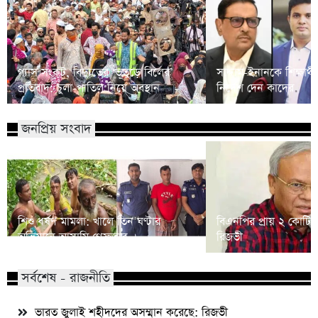
গ্যাস সংকট, বিদ্যুতের ‘ভূতুড়ে বিলের’
সাদ্দাম-ইনানকে শিক্ষার
প্রতিবাদ: চুলা-পাতিল নিয়ে অবস্থান
নির্দেশ দেন কাদের
জনপ্রিয় সংবাদ
শিশু ধর্ষণ মামলা: খালে তিন ঘণ্টার
বিএনপির প্রায় ২ কোটি ন
অভিযানে আসামি গ্রেফতার
রিজভী
সর্বশেষ - রাজনীতি
ভারত জুলাই শহীদদের অসম্মান করেছে: রিজভী