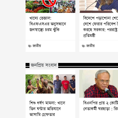
খাদ্যে ভেজাল:
বিদেশে পড়াশোনা শে
বিএফএসএর অনুসন্ধানে
দেশে ফেরার পরিবেশ 
জনস্বাস্থ্যে চরম ঝুঁকি
করছে সরকার: পররাষ্ট্র
প্রতিমন্ত্রী
জাতীয়
জাতীয়
জনপ্রিয় সংবাদ
শিশু ধর্ষণ মামলা: খালে
বিএনপির প্রায় ২ কোট
তিন ঘণ্টার অভিযানে
নেতাকর্মী ঘরছাড়া : র
আসামি গ্রেফতার