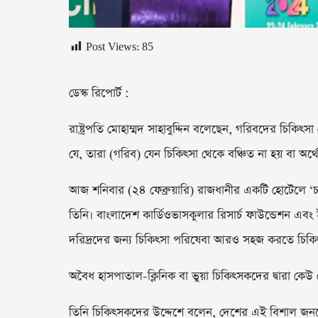
Post Views:
85
ডেস্ক রিপোর্ট :
রাষ্ট্রপতি মোহাম্মদ সাহাবুদ্দিন বলেছেন, গরিবদের চিকিৎস
যে, তারা (গরিব) যেন চিকিৎসা থেকে বঞ্চিত না হয় বা অর
আজ শনিবার (২৪ ফেব্রুয়ারি) রাজধানীর একটি হোটেলে ‘চত
তিনি। বাংলাদেশ কার্ডিওভাসকুলার রিসার্চ ফাউন্ডেশন এ
দরিদ্রদের জন্য চিকিৎসা পরিষেবা আরও সহজ করতে চিকিৎসক, 
অবৈধ হাসপাতাল-ক্লিনিক বা ভুয়া চিকিৎসকদের দ্বারা কেউ যে
তিনি চিকিৎসকদের উদ্দেশে বলেন, দেশের এই বিশাল জনগোষ্ঠী