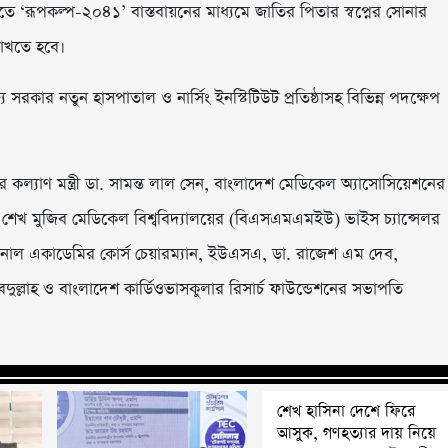
্থ্য খাতে ‘রূপকল্প-২০৪১’ বাস্তবায়নের মাধ্যমে জাতির পিতার স্বপ্নের সোনার
াখতে হবে।
ে সরকার নতুন হাসপাতাল ও নার্সিং ইনস্টিটিউট প্রতিষ্ঠাসহ বিভিন্ন পদক্ষেপ
িবার কল্যাণ মন্ত্রী ডা. সামন্ত লাল সেন, বাংলাদেশ মেডিকেল অ্যাসোসিয়েশনের
ধু শেখ মুজিব মেডিকেল বিশ্ববিদ্যালয়ের (বিএসএমএমইউ) ভাইস চ্যান্সেলর
নশনাল একাডেমির কোর্স চেয়ারম্যান, ইউএসএ, ডা. রাজেশ এম দেব,
বদুল্লাহ ও বাংলাদেশ কার্ডিওভাসকুলার রিসার্চ ফাউন্ডেশনের সভাপতি
শেখ হাসিনা দেশে ফিরে
আসুক, গণহত্যার দায় নিয়ে