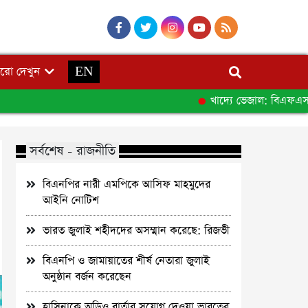
রো দেখুন
EN
খাদ্যে ভেজাল: বিএফএসএর অনুসন
সর্বশেষ - রাজনীতি
বিএনপির নারী এমপিকে আসিফ মাহমুদের
আইনি নোটিশ
ভারত জুলাই শহীদদের অসম্মান করেছে: রিজভী
বিএনপি ও জামায়াতের শীর্ষ নেতারা জুলাই
অনুষ্ঠান বর্জন করেছেন
হাসিনাকে অডিও বার্তার সুযোগ দেওয়া ভারতের