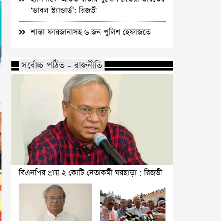
‘ডাবল স্ট্যান্ডার্ড’: রিজভী
শান্তা ফারজানাসহ ৬ জন পুলিশ হেফাজতে
সর্বোচ্চ পঠিত - রাজনীতি
বিএনপির প্রায় ২ কোটি নেতাকর্মী ঘরছাড়া : রিজভী