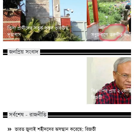
ভিসা প্রার্থীদের সতর্ক করল ভারতীয়
দূতাবাস
সবুজবাগে তরুণীর খণ্ডবিখ
জনপ্রিয় সংবাদ
শিশু ধর্ষণ মামলা: খালে তিন ঘণ্টার
বিএনপির প্রায় ২ কোটি ন
অভিযানে আসামি গ্রেফতার
রিজভী
সর্বশেষ - রাজনীতি
ভারত জুলাই শহীদদের অসম্মান করেছে: রিজভী