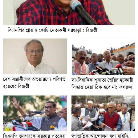
বিএনপির প্রায় ২ কোটি নেতাকর্মী ঘরছাড়া : রিজভী
দেশ সন্ত্রাসীদের অভয়ারণ্যে পরিণত
সাংবিধানিক শূন্যতা তৈরির হটকারী
হয়েছে: রিজভী
সিদ্ধান্ত নেয়া ঠিক হবে না: ফখরুল
বিএনপি জনগণকে সরকার পতনের
গণতান্ত্রিক আন্দোলন বৃথা যাইনি,