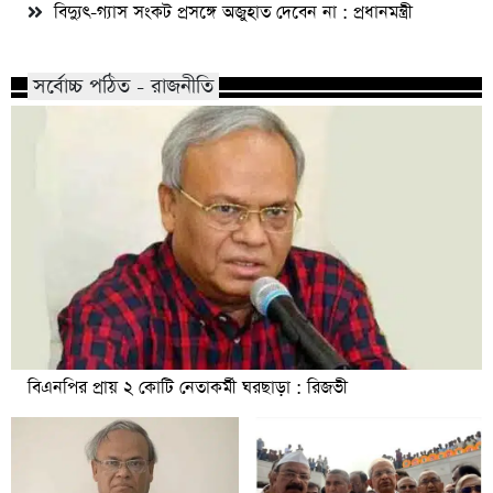
বিদ্যুৎ-গ্যাস সংকট প্রসঙ্গে অজুহাত দেবেন না : প্রধানমন্ত্রী
সর্বোচ্চ পঠিত - রাজনীতি
বিএনপির প্রায় ২ কোটি নেতাকর্মী ঘরছাড়া : রিজভী