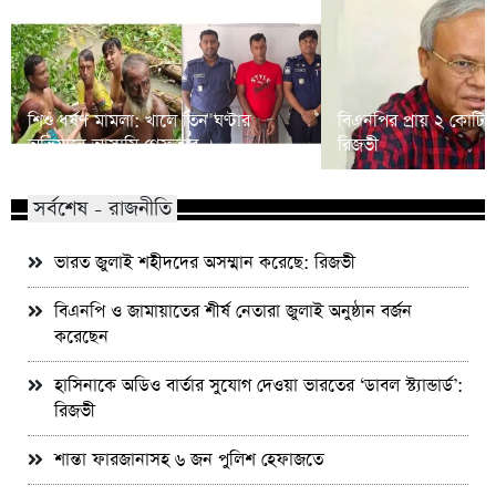
শিশু ধর্ষণ মামলা: খালে তিন ঘণ্টার
বিএনপির প্রায় ২ কোটি ন
অভিযানে আসামি গ্রেফতার
রিজভী
সর্বশেষ - রাজনীতি
ভারত জুলাই শহীদদের অসম্মান করেছে: রিজভী
বিএনপি ও জামায়াতের শীর্ষ নেতারা জুলাই অনুষ্ঠান বর্জন
করেছেন
হাসিনাকে অডিও বার্তার সুযোগ দেওয়া ভারতের ‘ডাবল স্ট্যান্ডার্ড’:
রিজভী
শান্তা ফারজানাসহ ৬ জন পুলিশ হেফাজতে