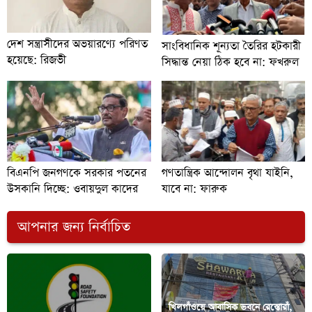
দেশ সন্ত্রাসীদের অভয়ারণ্যে পরিণত
সাংবিধানিক শূন্যতা তৈরির হটকারী
হয়েছে: রিজভী
সিদ্ধান্ত নেয়া ঠিক হবে না: ফখরুল
বিএনপি জনগণকে সরকার পতনের
গণতান্ত্রিক আন্দোলন বৃথা যাইনি,
উসকানি দিচ্ছে: ওবায়দুল কাদের
যাবে না: ফারুক
আপনার জন্য নির্বাচিত
খিলগাঁওয়ে আবাসিক ভবনে রেস্তোরাঁ,