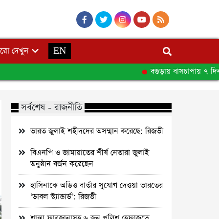
রো দেখুন
EN
বগুড়ায় বাসচাপায় ৭ দিনমজু
সর্বশেষ - রাজনীতি
ভারত জুলাই শহীদদের অসম্মান করেছে: রিজভী
বিএনপি ও জামায়াতের শীর্ষ নেতারা জুলাই
অনুষ্ঠান বর্জন করেছেন
হাসিনাকে অডিও বার্তার সুযোগ দেওয়া ভারতের
‘ডাবল স্ট্যান্ডার্ড’: রিজভী
শান্তা ফারজানাসহ ৬ জন পুলিশ হেফাজতে