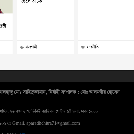
ছেলে আটক
ি
িজভী
রাজশাহী
রাজনীতি
লহাজ্ব মোঃ সাহিদুজ্জামান, নির্বাহী সম্পাদক : মোঃ আলমগীর হোসেন
ধচিত্র, ২৬ বঙ্গবন্ধু অ্যাভিনিউ ব্যাভিলন সেন্টার ৬ষ্ট তলা, ঢাকা ১০০০।
১৬০৬৭৩
Gmail: aparadhchitra71@gmail.com