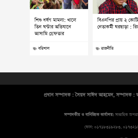
শিশু ধর্ষণ মামলা: খালে
বিএনপির প্রায় ২ কোট
তিন ঘণ্টার অভিযানে
নেতাকর্মী ঘরছাড়া : র
আসামি গ্রেফতার
বরিশাল
রাজনীতি
প্রধান সম্পাদক : সৈয়দ সাঈদ আহমেদ, সম্পাদক : আ
সম্পাদকীয় ও বানিজ্যিক কার্যালয়:
সাপ্তাহিক অপরা
ফোন: ০১৭১৮৩১৯২৮৩, ০১৭৩২