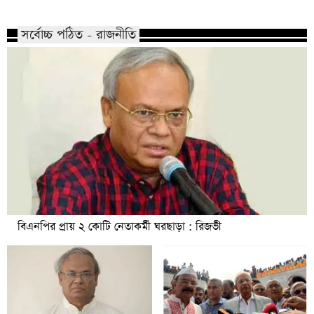
সর্বোচ্চ পঠিত - রাজনীতি
বিএনপির প্রায় ২ কোটি নেতাকর্মী ঘরছাড়া : রিজভী