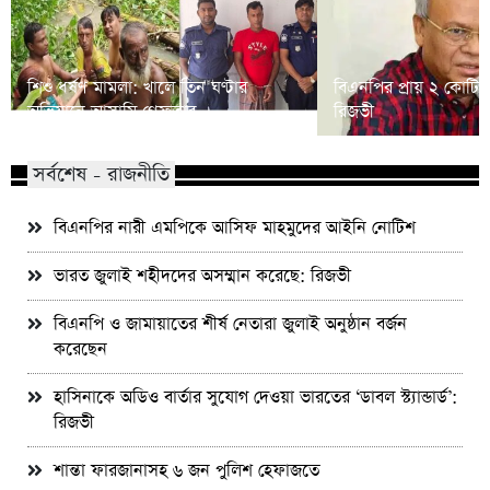
শিশু ধর্ষণ মামলা: খালে তিন ঘণ্টার
বিএনপির প্রায় ২ কোটি ন
অভিযানে আসামি গ্রেফতার
রিজভী
সর্বশেষ - রাজনীতি
বিএনপির নারী এমপিকে আসিফ মাহমুদের আইনি নোটিশ
ভারত জুলাই শহীদদের অসম্মান করেছে: রিজভী
বিএনপি ও জামায়াতের শীর্ষ নেতারা জুলাই অনুষ্ঠান বর্জন
করেছেন
হাসিনাকে অডিও বার্তার সুযোগ দেওয়া ভারতের ‘ডাবল স্ট্যান্ডার্ড’:
রিজভী
শান্তা ফারজানাসহ ৬ জন পুলিশ হেফাজতে