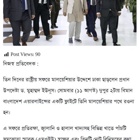
Post Views:
90
নিজস্ব প্রতিবেদক :
তিন দিনের রাষ্ট্রীয় সফরে মালয়েশিয়ার উদ্দেশে ঢাকা ছাড়লেন প্রধান
উপদেষ্টা ড. মুহাম্মদ ইউনূস। সোমবার (১১ আগস্ট) দুপুর ২টায় বিমান
বাংলাদেশ এয়ারলাইন্সের একটি ফ্লাইটে তিনি মালয়েশিয়ার পথে রওনা
হন।
এ সফরে প্রতিরক্ষা, জ্বালানি ও হালাল খাদ্যসহ বিভিন্ন খাতে পাঁচটি
সমঝোতা স্মারক (এমওইউ) স্বাক্ষর এবং তিনটি নোট বিনিময়ের কথা