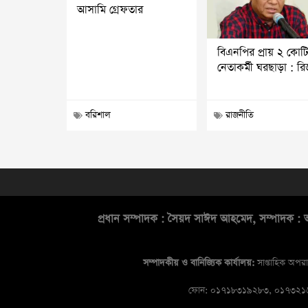
আসামি গ্রেফতার
বিএনপির প্রায় ২ কোট
নেতাকর্মী ঘরছাড়া : র
বরিশাল
রাজনীতি
প্রধান সম্পাদক : সৈয়দ সাঈদ আহমেদ, সম্পাদক : আ
সম্পাদকীয় ও বানিজ্যিক কার্যালয়:
সাপ্তাহিক অপরা
ফোন: ০১৭১৮৩১৯২৮৩, ০১৭৩২