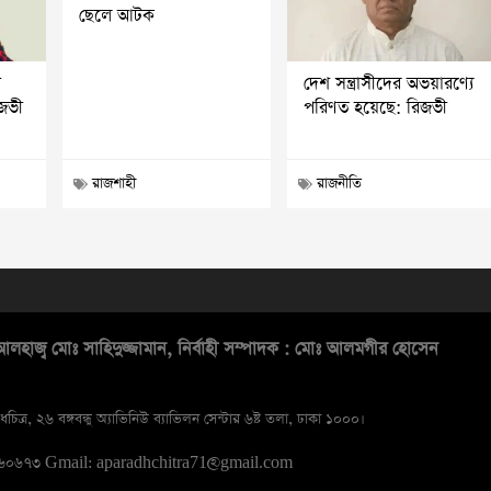
ছেলে আটক
ি
দেশ সন্ত্রাসীদের অভয়ারণ্যে
িজভী
পরিণত হয়েছে: রিজভী
রাজশাহী
রাজনীতি
লহাজ্ব মোঃ সাহিদুজ্জামান, নির্বাহী সম্পাদক : মোঃ আলমগীর হোসেন
ধচিত্র, ২৬ বঙ্গবন্ধু অ্যাভিনিউ ব্যাভিলন সেন্টার ৬ষ্ট তলা, ঢাকা ১০০০।
১৬০৬৭৩
Gmail: aparadhchitra71@gmail.com