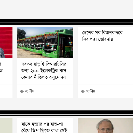
দেশের সব বিমানবন্দরে
নিরাপত্তা জোরদার
ট
দরপত্র ছাড়াই বিআরটিসির
রত
জন্য ২০০ ইলেকট্রিক বাস
কেনার নীতিগত অনুমোদন
জাতীয়
জাতীয়
মাকে হত্যার পর হাত-পা
বেঁধে ডিপ ফ্রিজে রাখা সেই