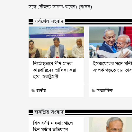
সঙ্গে সৌজন্য সাক্ষাৎ করেন। (বাসস)
সর্বশেষ সংবাদ
নির্মোহভাবে শীর্ষ মাদক
ইসরায়েলের সঙ্গে ঘনিষ্
কারবারিদের তালিকা করা
সম্পর্ক গড়তে চায় ভা
হবে: স্বরাষ্ট্রমন্ত্রী
জাতীয়
আন্তর্জাতিক
জনপ্রিয় সংবাদ
শিশু ধর্ষণ মামলা: খালে
তিন ঘণ্টার অভিযানে