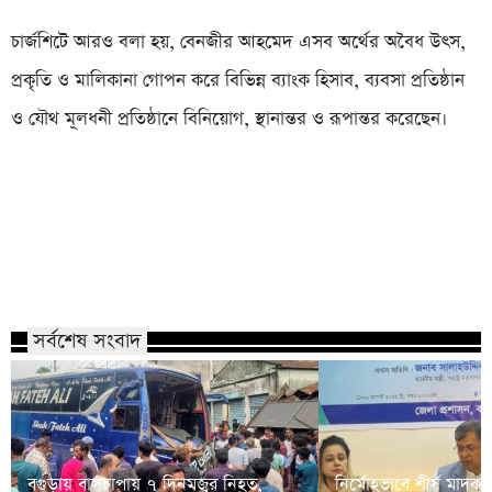
‎‎চার্জশিটে আরও বলা হয়, বেনজীর আহমেদ এসব অর্থের অবৈধ উৎস,
প্রকৃতি ও মালিকানা গোপন করে বিভিন্ন ব্যাংক হিসাব, ব্যবসা প্রতিষ্ঠান
ও যৌথ মূলধনী প্রতিষ্ঠানে বিনিয়োগ, স্থানান্তর ও রূপান্তর করেছেন।
সর্বশেষ সংবাদ
বগুড়ায় বাসচাপায় ৭ দিনমজুর নিহত,
নির্মোহভাবে শীর্ষ মাদক