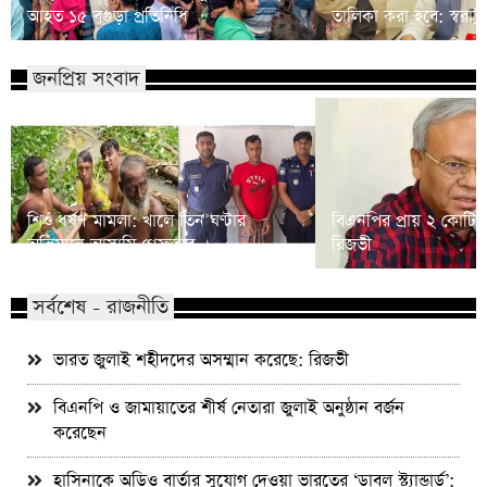
আহত ১৫ বগুড়া প্রতিনিধি
তালিকা করা হবে: স্বরাষ্ট্রমন্
জনপ্রিয় সংবাদ
শিশু ধর্ষণ মামলা: খালে তিন ঘণ্টার
বিএনপির প্রায় ২ কোটি ন
অভিযানে আসামি গ্রেফতার
রিজভী
সর্বশেষ - রাজনীতি
ভারত জুলাই শহীদদের অসম্মান করেছে: রিজভী
বিএনপি ও জামায়াতের শীর্ষ নেতারা জুলাই অনুষ্ঠান বর্জন
করেছেন
হাসিনাকে অডিও বার্তার সুযোগ দেওয়া ভারতের ‘ডাবল স্ট্যান্ডার্ড’: