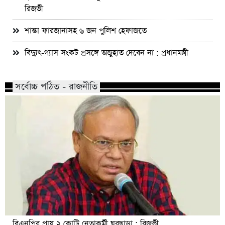
রিজভী
শান্তা ফারজানাসহ ৬ জন পুলিশ হেফাজতে
বিদ্যুৎ-গ্যাস সংকট প্রসঙ্গে অজুহাত দেবেন না : প্রধানমন্ত্রী
সর্বোচ্চ পঠিত - রাজনীতি
বিএনপির প্রায় ২ কোটি নেতাকর্মী ঘরছাড়া : রিজভী