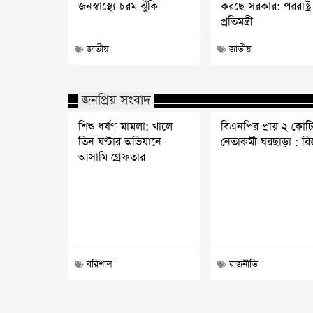
জনস্বাস্থ্যে চরম ঝুঁকি
করছে সরকার: পররাষ্ট্র
প্রতিমন্ত্রী
জাতীয়
জাতীয়
জনপ্রিয় সংবাদ
শিশু ধর্ষণ মামলা: খালে
বিএনপির প্রায় ২ কোট
তিন ঘণ্টার অভিযানে
নেতাকর্মী ঘরছাড়া : র
আসামি গ্রেফতার
বরিশাল
রাজনীতি