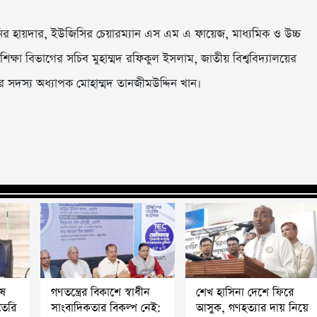
নির হায়দার, ইউজিসির চেয়ারম্যান এস এম এ ফায়েজ, মাধ্যমিক ও উচ্চ
 শিক্ষা বিভাগের সচিব মুহাম্মদ রফিকুল ইসলাম, জাতীয় বিশ্ববিদ্যালয়ের
 সদস্য অধ্যাপক মোহাম্মদ তানজীমউদ্দিন খান।
ষে
গণতন্ত্রের বিকাশে স্বাধীন
শেখ হাসিনা দেশে ফিরে
তৈরি
সাংবাদিকতার বিকল্প নেই:
আসুক, গণহত্যার দায় নিয়ে