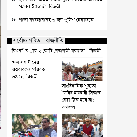
‘ডাবল স্ট্যান্ডার্ড’: রিজভী
শান্তা ফারজানাসহ ৬ জন পুলিশ হেফাজতে
সর্বোচ্চ পঠিত - রাজনীতি
বিএনপির প্রায় ২ কোটি নেতাকর্মী ঘরছাড়া : রিজভী
দেশ সন্ত্রাসীদের
অভয়ারণ্যে পরিণত
হয়েছে: রিজভী
সাংবিধানিক শূন্যতা
তৈরির হটকারী সিদ্ধান্ত
নেয়া ঠিক হবে না:
ফখরুল