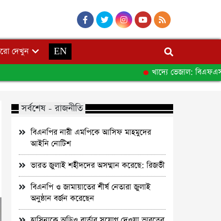
রো দেখুন
EN
খাদ্যে ভেজাল: বিএফএসএর অনু
সর্বশেষ - রাজনীতি
বিএনপির নারী এমপিকে আসিফ মাহমুদের
আইনি নোটিশ
ভারত জুলাই শহীদদের অসম্মান করেছে: রিজভী
বিএনপি ও জামায়াতের শীর্ষ নেতারা জুলাই
অনুষ্ঠান বর্জন করেছেন
হাসিনাকে অডিও বার্তার সুযোগ দেওয়া ভারতের