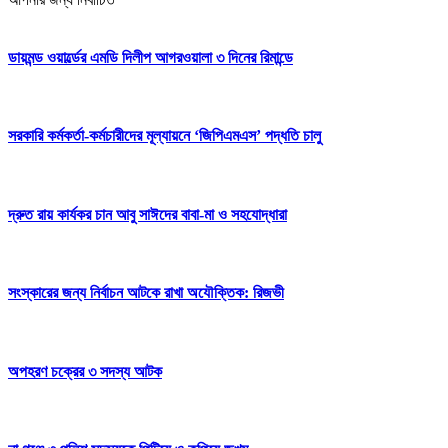
ডায়মন্ড ওয়ার্ল্ডের এমডি দিলীপ আগরওয়ালা ৩ দিনের রিমান্ডে
সরকারি কর্মকর্তা-কর্মচারীদের মূল্যায়নে ‘জিপিএমএস’ পদ্ধতি চালু
দ্রুত রায় কার্যকর চান আবু সাঈদের বাবা-মা ও সহযোদ্ধারা
সংস্কারের জন্য নির্বাচন আটকে রাখা অযৌক্তিক: রিজভী
অপহরণ চক্রের ৩ সদস্য আটক