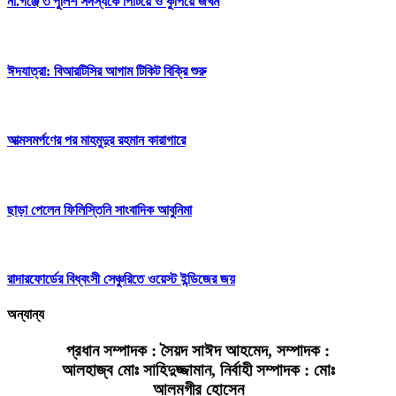
না.গঞ্জে ৩ পুলিশ সদস্যকে পিটিয়ে ও কুপিয়ে জখম
ঈদযাত্রা: বিআরটিসির আগাম টিকিট বিক্রি শুরু
আত্মসমর্পণের পর মাহমুদুর রহমান কারাগারে
ছাড়া পেলেন ফিলিস্তিনি সাংবাদিক আবুনিমা
রাদারফোর্ডের বিধ্বংসী সেঞ্চুরিতে ওয়েস্ট ইন্ডিজের জয়
অন্যান্য
প্রধান সম্পাদক : সৈয়দ সাঈদ আহমেদ, সম্পাদক :
আলহাজ্ব মোঃ সাহিদুজ্জামান, নির্বাহী সম্পাদক : মোঃ
আলমগীর হোসেন