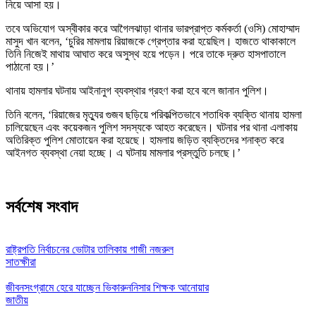
নিয়ে আসা হয়।
তবে অভিযোগ অস্বীকার করে আগৈলঝাড়া থানার ভারপ্রাপ্ত কর্মকর্তা (ওসি) মোহাম্মাদ
মাসুদ খান বলেন, ‘চুরির মামলায় রিয়াজকে গ্রেপ্তার করা হয়েছিল। হাজতে থাকাকালে
তিনি নিজেই মাথায় আঘাত করে অসুস্থ হয়ে পড়েন। পরে তাকে দ্রুত হাসপাতালে
পাঠানো হয়।’
থানায় হামলার ঘটনায় আইনানুগ ব্যবস্থার গ্রহণ করা হবে বলে জানান পুলিশ।
তিনি বলেন, ‘রিয়াজের মৃত্যুর গুজব ছড়িয়ে পরিকল্পিতভাবে শতাধিক ব্যক্তি থানায় হামলা
চালিয়েছেন এবং কয়েকজন পুলিশ সদস্যকে আহত করেছেন। ঘটনার পর থানা এলাকায়
অতিরিক্ত পুলিশ মোতায়েন করা হয়েছে। হামলায় জড়িত ব্যক্তিদের শনাক্ত করে
আইনগত ব্যবস্থা নেয়া হচ্ছে। এ ঘটনায় মামলার প্রস্তুতি চলছে।’
সর্বশেষ সংবাদ
রাষ্ট্রপতি নির্বাচনের ভোটার তালিকায় গাজী নজরুল
সাতক্ষীরা
জীবনসংগ্রামে হেরে যাচ্ছেন ভিকারুননিসার শিক্ষক আনোয়ার
জাতীয়