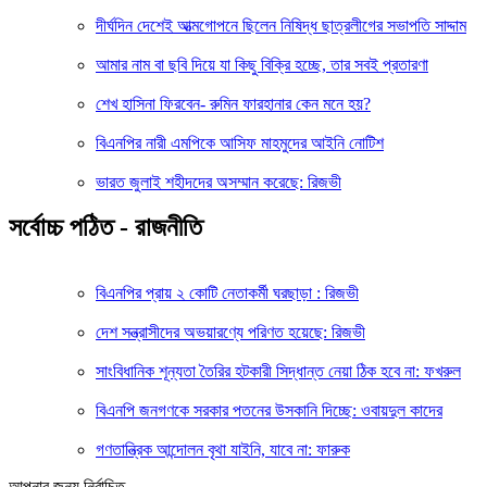
দীর্ঘদিন দেশেই আত্মগোপনে ছিলেন নিষিদ্ধ ছাত্রলীগের সভাপতি সাদ্দাম
আমার নাম বা ছবি দিয়ে যা কিছু বিক্রি হচ্ছে, তার সবই প্রতারণা
শেখ হাসিনা ফিরবেন- রুমিন ফারহানার কেন মনে হয়?
বিএনপির নারী এমপিকে আসিফ মাহমুদের আইনি নোটিশ
ভারত জুলাই শহীদদের অসম্মান করেছে: রিজভী
সর্বোচ্চ পঠিত - রাজনীতি
বিএনপির প্রায় ২ কোটি নেতাকর্মী ঘরছাড়া : রিজভী
দেশ সন্ত্রাসীদের অভয়ারণ্যে পরিণত হয়েছে: রিজভী
সাংবিধানিক শূন্যতা তৈরির হটকারী সিদ্ধান্ত নেয়া ঠিক হবে না: ফখরুল
বিএনপি জনগণকে সরকার পতনের উসকানি দিচ্ছে: ওবায়দুল কাদের
গণতান্ত্রিক আন্দোলন বৃথা যাইনি, যাবে না: ফারুক
আপনার জন্য নির্বাচিত