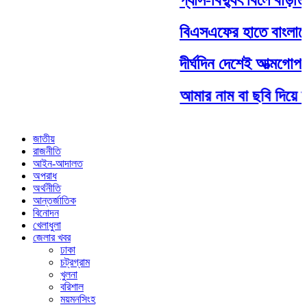
বিএসএফের হাতে বাংলাদে
দীর্ঘদিন দেশেই আত্মগোপনে
আমার নাম বা ছবি দিয়ে যা
জাতীয়
রাজনীতি
আইন-আদালত
অপরাধ
অর্থনীতি
আন্তর্জাতিক
বিনোদন
খেলাধুলা
জেলার খবর
ঢাকা
চট্রগ্রাম
খুলনা
বরিশাল
ময়মনসিংহ