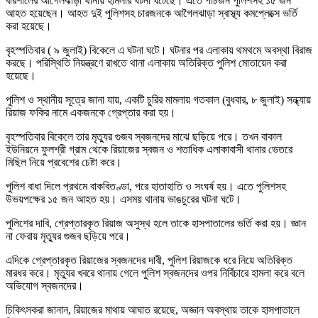
বরিশালের আগৈলঝাড়া থানায় হামলার ঘটনা ঘটেছে। এতে পাঁচজন পুলিশসহ ১৫ জন
আহত হয়েছেন। আহত দুই পুলিশসহ চারজনকে আগৈলঝাড়া স্বাস্থ্য কমপ্লেক্সে ভর্তি
করা হয়েছে।
বৃহস্পতিবার ( ৯ জুলাই) বিকেলে এ ঘটনা ঘটে। ঘটনার পর এলাকায় থমথমে অবস্থা বিরাজ
করছে। পরিস্থিতি নিয়ন্ত্রণে রাখতে থানা এলাকায় অতিরিক্ত পুলিশ মোতায়েন করা
হয়েছে।
পুলিশ ও স্থানীয় সূত্রে জানা যায়, একটি চুরির মামলায় গতকাল (বুধবার, ৮ জুলাই) সন্ধ্যায়
রিয়াজ ফকির নামে একজনকে গ্রেপ্তার করা হয়।
বৃহস্পতিবার বিকেলে তার মৃত্যুর গুজব স্বজনদের মাঝে ছড়িয়ে পরে। তখন বাকাল
ইউনিয়নে ফুলশ্রী গ্রাম থেকে রিয়াজের স্বজন ও শতাধিক এলাকাবাসী থানার ভেতরে
মিছিল নিয়ে প্রবেশের চেষ্টা করে।
পুলিশ বাধা দিলে প্রথমে বাকবিতণ্ডা, পরে হাতাহাতি ও সংঘর্ষ হয়। এতে পুলিশসহ
উভয়পক্ষের ১৫ জন আহত হয়। এসময় থানায় ভাঙচুরের ঘটনা ঘটে।
পুলিশের দাবি, গ্রেপ্তারকৃত রিয়াজ অসুস্থ হলে তাকে হাসপাতালের ভর্তি করা হয়। জ্ঞান
না ফেরায় মৃত্যুর গুজব ছড়িয়ে পরে।
এদিকে গ্রেপ্তারকৃত রিয়াজের স্বজনদের দাবী, পুলিশ রিয়াজকে ধরে নিয়ে অতিরিক্ত
মারধর করে। মৃত্যুর খবরে থানায় গেলে পুলিশ স্বজনদের ওপর নির্বিচারে হামলা করে বলে
অভিযোগ স্বজনদের।
চিকিৎসকরা জানান, রিয়াজের মাথায় আঘাত রয়েছে, অজ্ঞান অবস্থায় তাকে হাসপাতালে