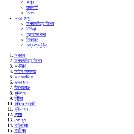
রংপুর
রাজশাহী
সিলেট
আরো দেখুন
অপরাধচিত্র বিশেষ
মিডিয়া
প্রবাসের কথা
শিক্ষাঙ্গন
তথ্য-প্রযুক্তি
অপরাধ
অপরাধচিত্র বিশেষ
অর্থনীতি
আইন-আদালত
আন্তর্জাতিক
কক্সবাজার
কিশোরগঞ্জ
কুমিল্লা
কুষ্টিয়া
কৃষি ও প্রকৃতি
ক্রীড়াঙ্গন
খুলনা
খেলাধুলা
গাইবান্ধা
গাজীপুর