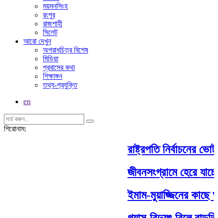
ময়মনসিংহ
রংপুর
রাজশাহী
সিলেট
আরো দেখুন
অপরাধচিত্র বিশেষ
মিডিয়া
প্রবাসের কথা
শিক্ষাঙ্গন
তথ্য-প্রযুক্তি
en
শিরোনাম:
রাষ্ট্রপতি নির্বাচনের ভো
জীবনসংগ্রামে হেরে যাচ্ছ
ইমাম-মুয়াজ্জিনের কাছে ঘু
গ্যাস-বিদ্যুৎ বিলে বাড়তি 