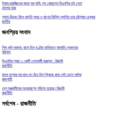
ইমাম-মুয়াজ্জিনের কাছে ঘুষ দাবি: পদ খোয়ালেন বিএনপির দুই নেতা
জেলার খবর
গ্যাস-বিদ্যুৎ বিলে বাড়তি সময় ও ঋণের কিস্তি স্থগিত চায় চট্টগ্রাম চেম্বার
জাতীয়
জনপ্রিয় সংবাদ
শিশু ধর্ষণ মামলা: খালে তিন ঘণ্টার অভিযানে আসামি গ্রেফতার
বরিশাল
বিএনপির প্রায় ২ কোটি নেতাকর্মী ঘরছাড়া : রিজভী
রাজনীতি
মাকে হত্যার পর হাত-পা বেঁধে ডিপ ফ্রিজে রাখা সেই ছেলে আটক
রাজশাহী
দেশ সন্ত্রাসীদের অভয়ারণ্যে পরিণত হয়েছে: রিজভী
রাজনীতি
সর্বশেষ - রাজনীতি