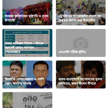
শুভেচ্ছা জানিয়েছেন রাষ্ট্রপতি ও প্রধান
এটুআইয়ের অপ্রয়োজনীয় প্রকল্প বাদ
উপদেষ্টা
দেওয়ার নির্দেশ তথ্য উপদেষ্টার
ভারত-পাকিস্তান সংঘাত : আতঙ্কে
শুরুতেই ঢালাও দরপতন
শেয়ারবাজারে
এসএসসি পরীক্ষা স্থগিত
ডিআইজি মোল্যা নজরুল ও এসপি
ভারত-বাংলাদেশে আন্দোলনের তুলনা
মান্নান সাময়িক বরখাস্ত
তসলিমার, জবাব দিলেন দীপকে