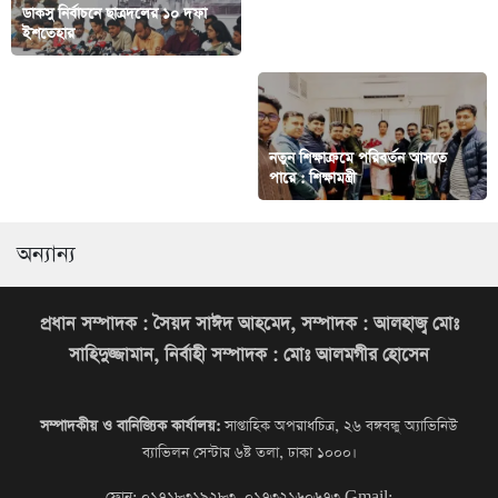
ডাকসু নির্বাচনে ছাত্রদলের ১০ দফা
আজ থেকে দ্বিতীয় অধ্যায় শুরু: প্রধান
ইশতেহার
উপদেষ্টা
তথ্যপ্রযুক্তি খাতের উন্নয়নে সমন্বিত
নতুন শিক্ষাক্রমে পরিবর্তন আসতে
পরিকল্পনা ও বাস্তবায়ন জরুরি
পারে : শিক্ষামন্ত্রী
অন্যান্য
প্রধান সম্পাদক : সৈয়দ সাঈদ আহমেদ, সম্পাদক : আলহাজ্ব মোঃ
সাহিদুজ্জামান, নির্বাহী সম্পাদক : মোঃ আলমগীর হোসেন
সম্পাদকীয় ও বানিজ্যিক কার্যালয়:
সাপ্তাহিক অপরাধচিত্র, ২৬ বঙ্গবন্ধু অ্যাভিনিউ
ব্যাভিলন সেন্টার ৬ষ্ট তলা, ঢাকা ১০০০।
ফোন: ০১৭১৮৩১৯২৮৩, ০১৭৩২১৬০৬৭৩
Gmail: