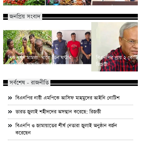
জনপ্রিয় সংবাদ
শিশু ধর্ষণ মামলা: খালে তিন ঘণ্টার
বিএনপির প্রায় ২ কোটি ন
অভিযানে আসামি গ্রেফতার
রিজভী
সর্বশেষ - রাজনীতি
বিএনপির নারী এমপিকে আসিফ মাহমুদের আইনি নোটিশ
ভারত জুলাই শহীদদের অসম্মান করেছে: রিজভী
বিএনপি ও জামায়াতের শীর্ষ নেতারা জুলাই অনুষ্ঠান বর্জন
করেছেন