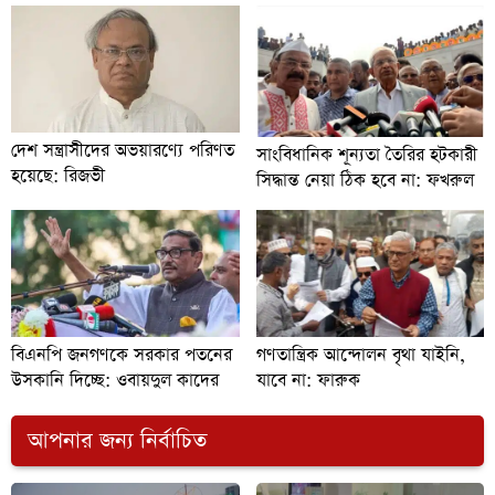
দেশ সন্ত্রাসীদের অভয়ারণ্যে পরিণত
সাংবিধানিক শূন্যতা তৈরির হটকারী
হয়েছে: রিজভী
সিদ্ধান্ত নেয়া ঠিক হবে না: ফখরুল
বিএনপি জনগণকে সরকার পতনের
গণতান্ত্রিক আন্দোলন বৃথা যাইনি,
উসকানি দিচ্ছে: ওবায়দুল কাদের
যাবে না: ফারুক
আপনার জন্য নির্বাচিত