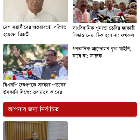
দেশ সন্ত্রাসীদের অভয়ারণ্যে পরিণত
সাংবিধানিক শূন্যতা তৈরির হটকারী
হয়েছে: রিজভী
সিদ্ধান্ত নেয়া ঠিক হবে না: ফখরুল
গণতান্ত্রিক আন্দোলন বৃথা যাইনি,
যাবে না: ফারুক
বিএনপি জনগণকে সরকার পতনের
উসকানি দিচ্ছে: ওবায়দুল কাদের
আপনার জন্য নির্বাচিত