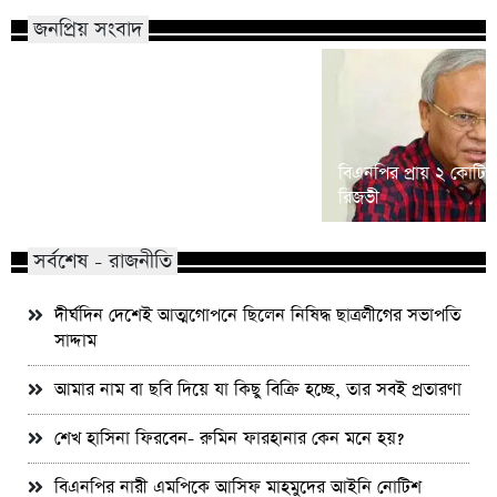
জনপ্রিয় সংবাদ
শিশু ধর্ষণ মামলা: খালে তিন ঘণ্টার
বিএনপির প্রায় ২ কোটি ন
অভিযানে আসামি গ্রেফতার
রিজভী
সর্বশেষ - রাজনীতি
দীর্ঘদিন দেশেই আত্মগোপনে ছিলেন নিষিদ্ধ ছাত্রলীগের সভাপতি
সাদ্দাম
আমার নাম বা ছবি দিয়ে যা কিছু বিক্রি হচ্ছে, তার সবই প্রতারণা
শেখ হাসিনা ফিরবেন- রুমিন ফারহানার কেন মনে হয়?
বিএনপির নারী এমপিকে আসিফ মাহমুদের আইনি নোটিশ