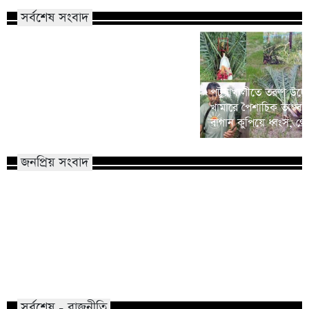
সর্বশেষ সংবাদ
শিক্ষার্থী ঝরে পড়ার হার আশঙ্কাজনকভাবে
পটুয়াখালীতে তরুণ উদ্যোক্
বাড়ছে: উচ্চমাধ্যমিকেই বাদ প্রায় সাড়ে ৫
খামারে পৈশাচিক তাণ্ডব:
লাখ
বাগান কুপিয়ে ধ্বংস, গ্র
জনপ্রিয় সংবাদ
শিশু ধর্ষণ মামলা: খালে তিন ঘণ্টার
বিএনপির প্রায় ২ কোটি ন
অভিযানে আসামি গ্রেফতার
রিজভী
সর্বশেষ - রাজনীতি