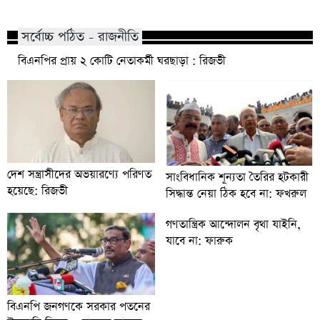
সর্বোচ্চ পঠিত - রাজনীতি
বিএনপির প্রায় ২ কোটি নেতাকর্মী ঘরছাড়া : রিজভী
দেশ সন্ত্রাসীদের অভয়ারণ্যে পরিণত
সাংবিধানিক শূন্যতা তৈরির হটকারী
হয়েছে: রিজভী
সিদ্ধান্ত নেয়া ঠিক হবে না: ফখরুল
গণতান্ত্রিক আন্দোলন বৃথা যাইনি,
যাবে না: ফারুক
বিএনপি জনগণকে সরকার পতনের