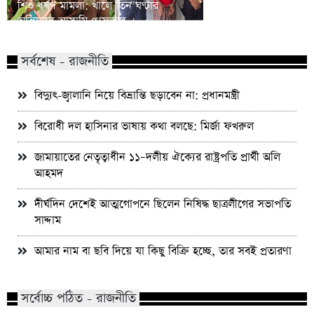
শিশু ধর্ষণ মামলা: খালে তিন ঘণ্টার
বিএনপির প্রায় ২ কোটি ন
অভিযানে আসামি গ্রেফতার
রিজভী
সর্বশেষ - রাজনীতি
বিদ্যুৎ-জ্বালানি নিয়ে বিভ্রান্তি ছড়াবেন না: প্রধানমন্ত্রী
বিরোধী দল হাসিনার ভাষায় কথা বলছে: মির্জা ফখরুল
জামায়াতের নেতৃত্বাধীন ১১–দলীয় ঐক্যের রাষ্ট্রপতি প্রার্থী অলি
আহমদ
দীর্ঘদিন দেশেই আত্মগোপনে ছিলেন নিষিদ্ধ ছাত্রলীগের সভাপতি
সাদ্দাম
আমার নাম বা ছবি দিয়ে যা কিছু বিক্রি হচ্ছে, তার সবই প্রতারণা
সর্বোচ্চ পঠিত - রাজনীতি