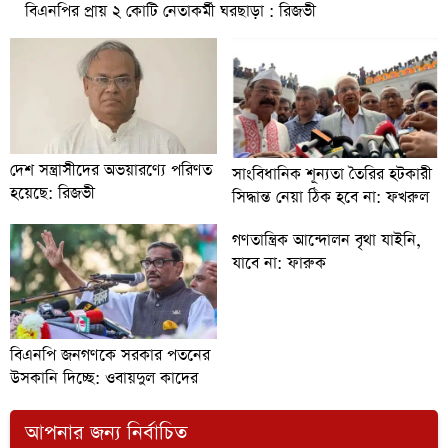
বিএনপির প্রায় ২ কোটি নেতাকর্মী ঘরছাড়া : রিজভী
দেশ সন্ত্রাসীদের অভয়ারণ্যে পরিণত
সাংবিধানিক শূন্যতা তৈরির হটকারী
হয়েছে: রিজভী
সিদ্ধান্ত নেয়া ঠিক হবে না: ফখরুল
গণতান্ত্রিক আন্দোলন বৃথা যাইনি,
যাবে না: ফারুক
বিএনপি জনগণকে সরকার পতনের
উসকানি দিচ্ছে: ওবায়দুল কাদের
আপনার জন্য নির্বাচিত