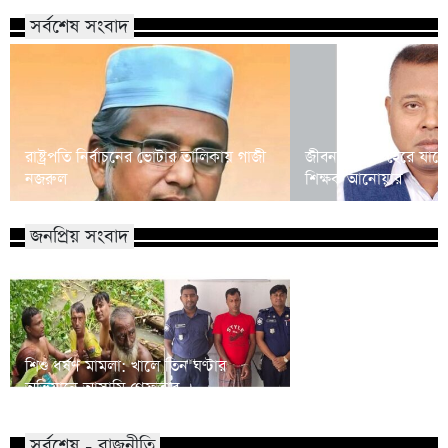
সর্বশেষ সংবাদ
রাষ্ট্রপতি নির্বাচনের ভোটার তালিকায় গাজী
জীবনসংগ্রামে হেরে যাচ্
নজরুল
শিক্ষক আনোয়ার
জনপ্রিয় সংবাদ
শিশু ধর্ষণ মামলা: খালে তিন ঘণ্টার
বিএনপির প্রায় ২ কোটি ন
অভিযানে আসামি গ্রেফতার
রিজভী
সর্বশেষ - রাজনীতি