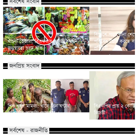
সর্বশেষ সংবাদ
বিদেশে পড়াশোনা শেষে
খাদ্যে ভেজাল: বিএফএসএর অনুসন্ধানে
পরিবেশ তৈরি করছে সরকার
জনস্বাস্থ্যে চরম ঝুঁকি
প্রতিমন্ত্রী
জনপ্রিয় সংবাদ
শিশু ধর্ষণ মামলা: খালে তিন ঘণ্টার
বিএনপির প্রায় ২ কোটি ন
অভিযানে আসামি গ্রেফতার
রিজভী
সর্বশেষ - রাজনীতি