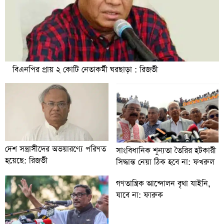
বিএনপির প্রায় ২ কোটি নেতাকর্মী ঘরছাড়া : রিজভী
দেশ সন্ত্রাসীদের অভয়ারণ্যে পরিণত
সাংবিধানিক শূন্যতা তৈরির হটকারী
হয়েছে: রিজভী
সিদ্ধান্ত নেয়া ঠিক হবে না: ফখরুল
গণতান্ত্রিক আন্দোলন বৃথা যাইনি,
যাবে না: ফারুক