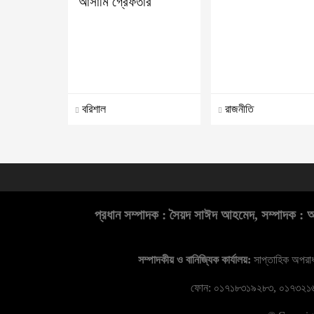
আসামি গ্রেফতার
বরিশাল
রাজনীতি
প্রধান সম্পাদক : সৈয়দ সাঈদ আহমেদ, সম্পাদক : আল
সম্পাদকীয় ও বানিজ্যিক কার্যালয়:
সাপ্তাহিক অপরাধচ
ফোন: ০১৭১৮৩১৯২৮৩, ০১৭৩২১