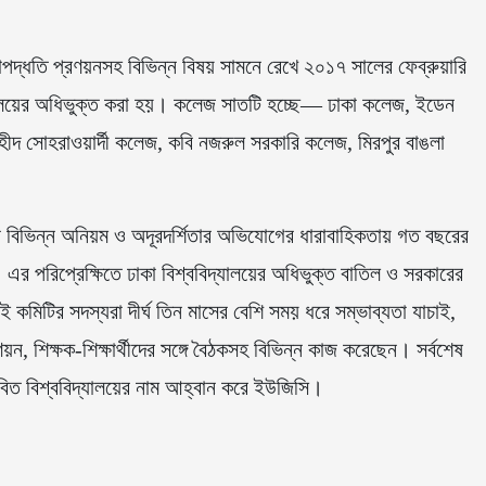
ষাপদ্ধতি প্রণয়নসহ বিভিন্ন বিষয় সামনে রেখে ২০১৭ সালের ফেব্রুয়ারি
যালয়ের অধিভুক্ত করা হয়। কলেজ সাতটি হচ্ছে— ঢাকা কলেজ, ইডেন
হীদ সোহরাওয়ার্দী কলেজ, কবি নজরুল সরকারি কলেজ, মিরপুর বাঙলা
ষের বিভিন্ন অনিয়ম ও অদূরদর্শিতার অভিযোগের ধারাবাহিকতায় গত বছরের
। এর পরিপ্রেক্ষিতে ঢাকা বিশ্ববিদ্যালয়ের অধিভুক্ত বাতিল ও সরকারের
 কমিটির সদস্যরা দীর্ঘ তিন মাসের বেশি সময় ধরে সম্ভাব্যতা যাচাই,
য়ন, শিক্ষক-শিক্ষার্থীদের সঙ্গে বৈঠকসহ বিভিন্ন কাজ করেছেন। সর্বশেষ
াবিত বিশ্ববিদ্যালয়ের নাম আহ্বান করে ইউজিসি।