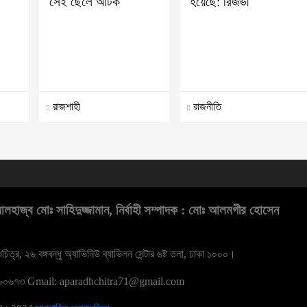
সেই ছেলে আটক
হয়েছে: রিজভী
রাজশাহী
রাজনীতি
হাজ্ব মোঃ সাহিদুজ্জামান, নির্বাহী সম্পাদক : মোঃ আলমগীর হোসেন
িত্র, ২৬ বঙ্গবন্ধু অ্যাভিনিউ ব্যাভিলন সেন্টার ৬ষ্ট তলা, ঢাকা ১০০০।
৬০৬৭৩
Gmail: aparadhchitra71@gmail.com