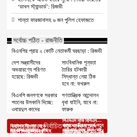
‘ডাবল স্ট্যান্ডার্ড’: রিজভী
শান্তা ফারজানাসহ ৬ জন পুলিশ হেফাজতে
সর্বোচ্চ পঠিত - রাজনীতি
বিএনপির প্রায় ২ কোটি নেতাকর্মী ঘরছাড়া : রিজভী
দেশ সন্ত্রাসীদের
সাংবিধানিক শূন্যতা
অভয়ারণ্যে পরিণত
তৈরির হটকারী
হয়েছে: রিজভী
সিদ্ধান্ত নেয়া ঠিক
হবে না: ফখরুল
বিএনপি জনগণকে সরকার
গণতান্ত্রিক আন্দোলন
পতনের উসকানি দিচ্ছে:
বৃথা যাইনি, যাবে না:
ওবায়দুল কাদের
ফারুক
পিএসএল নাকি বিপিএল—
আপনার জন্য নির্বাচিত
বাংলাদেশ-চীন সম্পর্কে নতুন
ঝিনাইদহ সীমান্ত থেকে
শাহীন আফ্রিদির চোখে
জয় বাংলা ম্যারাথন : রাত
কেউ মারা গেছে কিনা সেই
দেশে শিশুমৃত্যুর হার কমেছে
সম্ভাবনার দ্বার খুলতে পারে
বিদেশি পিস্তল উদ্ধার
কোনটি সেরা
নেত্রকোণায় নারী পাচারকারী
নাফিজ সরাফাত ও তার
৩টা থেকে হাতিরঝিলে যান
তথ্য আমাদের কাছে নেই:
৫ শতাংশ: স্বাস্থ্যমন্ত্রী
: হুমায়ুন কবির