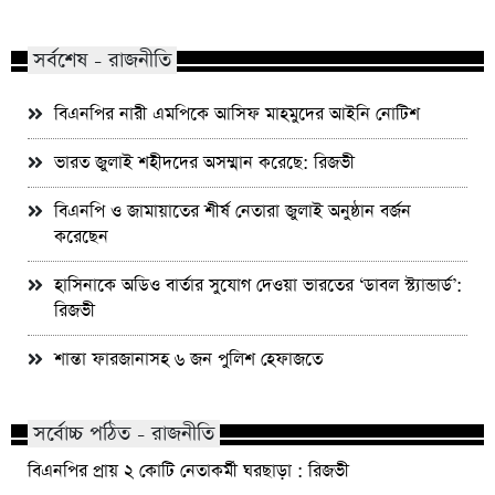
সর্বশেষ - রাজনীতি
বিএনপির নারী এমপিকে আসিফ মাহমুদের আইনি নোটিশ
ভারত জুলাই শহীদদের অসম্মান করেছে: রিজভী
বিএনপি ও জামায়াতের শীর্ষ নেতারা জুলাই অনুষ্ঠান বর্জন
করেছেন
হাসিনাকে অডিও বার্তার সুযোগ দেওয়া ভারতের ‘ডাবল স্ট্যান্ডার্ড’:
রিজভী
শান্তা ফারজানাসহ ৬ জন পুলিশ হেফাজতে
সর্বোচ্চ পঠিত - রাজনীতি
বিএনপির প্রায় ২ কোটি নেতাকর্মী ঘরছাড়া : রিজভী