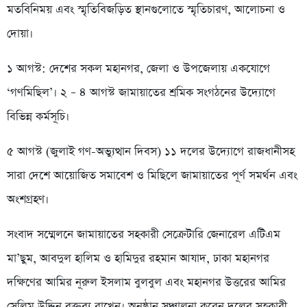
মতবিনিময় এবং স্মৃতিবিজড়িত স্থানগুলোতে স্মৃতিচারণ, আলোচনা ও
দোয়া।
১ আগস্ট: দেশের সকল মহানগর, জেলা ও উপজেলায় একযোগে
‘গণমিছিল’। ২ – ৪ আগস্ট জামায়াতের শ্রমিক সংগঠনের উদ্যোগে
বিভিন্ন কর্মসূচি।
৫ আগস্ট (জুলাই গণ-অভ্যুত্থান দিবস) ১১ দলের উদ্যোগে রাজধানীসহ
সারা দেশে আয়োজিত সমাবেশ ও মিছিলে জামায়াতের পূর্ণ সমর্থন এবং
অংশগ্রহণ।
সংবাদ সম্মেলনে জামায়াতের সহকারী সেক্রেটারি জেনারেল এটিএম
মা’ছুম, আবদুল হালিম ও হামিদুর রহমান আযাদ, ঢাকা মহানগর
দক্ষিণের আমির নূরুল ইসলাম বুলবুল এবং মহানগর উত্তরের আমির
সেলিম উদ্দিন বক্তব্য রাখেন। অনুষ্ঠান সঞ্চালনা করেন দলের সহকারী