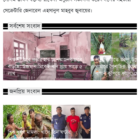
সেক্রেটারি জেনারেল এহসানুল মাহবুব জুবায়ের।
সর্বশেষ সংবাদ
শিক্ষার্থী ঝরে পড়ার হার আশঙ্কাজনকভাবে
পটুয়াখালীতে তরুণ উদ্যোক্
বাড়ছে: উচ্চমাধ্যমিকেই বাদ প্রায় সাড়ে ৫
খামারে পৈশাচিক তাণ্ডব:
লাখ
বাগান কুপিয়ে ধ্বংস, গ্র
জনপ্রিয় সংবাদ
শিশু ধর্ষণ মামলা: খালে তিন ঘণ্টার
বিএনপির প্রায় ২ কোটি ন
অভিযানে আসামি গ্রেফতার
রিজভী