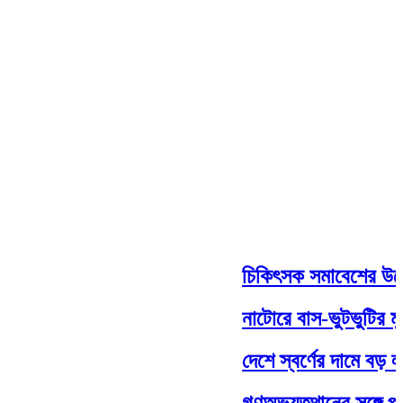
চিকিৎসক সমাবেশের উদ্বোধন 
নাটোরে বাস-ভুটভুটির মুখোমু
দেশে স্বর্ণের দামে বড় লাফ
গণঅভ্যুত্থানের সঙ্গে প্রথ