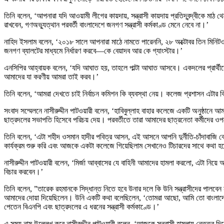
তিনি বলেন, ‘আপনারা যদি আওয়ামী লীগের কায়দায়, সন্ত্রাসী কায়দায় প্রতিদ্বন্দ্বীকে মাঠ
রাখবেন, গণঅভ্যুত্থান পরবর্তী বাংলাদেশে জনগণ সন্ত্রাসী কর্মকাণ্ড মেনে নেবে না।’
নাহিদ ইসলাম বলেন, ‘২০১৮ সালে আপনারা মাঠে নামতে পারেননি, ২৮ অক্টোবর তিন মিনিটও
জনগণ ব্যালটের মাধ্যমে নির্ধারণ করবে—কে বেয়াদব আর কে গ্যাংস্টার।’
এনসিপির আহ্বায়ক বলেন, ‘যদি আঘাত হয়, তাহলে পাল্টা আঘাত আসবে। একদলের প্রার্থীদ
আমাদের যা করণীয় আমরা তাই করব।’
তিনি বলেন, ‘আমরা দেখতে চাই নির্বাচন কমিশন কি ব্যবস্থা নেয়। কলেজ প্রশাসন এটার কি 
সংবাদ সম্মেলনে নাসীরুদ্দীন পাটওয়ারী বলেন, ‘হাবিবুল্লাহ বাহার কলেজে একটি অনুষ্ঠানে
ছাত্রদলের সভাপতি হিসেবে পরিচয় দেয়। পরবর্তীতে তারা আমাদের ছাত্রনেতা কর্মীদের ও
তিনি বলেন, ‘এটা শহীদ ওসমান হাদীর পবিত্র আসন, এই আসনে আপনি দুর্নীতি-চাঁদাবাজ
কার্যক্রম শুরু করি এবং আজকে একটা কলেজে গিয়েছিলাম সেখানেও টিচারদের সাথে কথা
নাসীরুদ্দীন পাটওয়ারী বলেন, ‘মির্জা আব্বাসের যে বাহিনী আমাদের হামলা করলো, এটা নিয়ে 
বিচার করবেন।’
তিনি বলেন, ”তারেক রহমানকে সিদ্ধান্ত নিতে হবে উনার দলে কি উনি সন্ত্রাসীদের পালবে
আমাদের দোয়া দিয়েছিলেন। উনি একটি কথা বলেছিলেন, ‘তোমরা আছো, আমি তো বাংলাদেশ
পেতেন বিএনপি এবং ছাত্রদলের এ ধরনের সন্ত্রাসী কর্মকাণ্ডে।’
এ সময় নাম উল্লেখ করে নাসীরুদ্দীন পাটওয়ারী বলেন, ‘আজকে সন্ত্রাসী হামলায় নেতৃত্ব দিয়