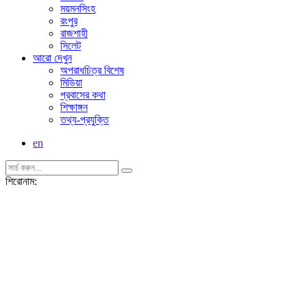
ময়মনসিংহ
রংপুর
রাজশাহী
সিলেট
আরো দেখুন
অপরাধচিত্র বিশেষ
মিডিয়া
প্রবাসের কথা
শিক্ষাঙ্গন
তথ্য-প্রযুক্তি
en
শিরোনাম: