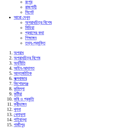
রংপুর
রাজশাহী
সিলেট
আরো দেখুন
অপরাধচিত্র বিশেষ
মিডিয়া
প্রবাসের কথা
শিক্ষাঙ্গন
তথ্য-প্রযুক্তি
অপরাধ
অপরাধচিত্র বিশেষ
অর্থনীতি
আইন-আদালত
আন্তর্জাতিক
কক্সবাজার
কিশোরগঞ্জ
কুমিল্লা
কুষ্টিয়া
কৃষি ও প্রকৃতি
ক্রীড়াঙ্গন
খুলনা
খেলাধুলা
গাইবান্ধা
গাজীপুর