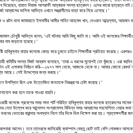
 দিয়েছেন, হায়াত দিয়াজ আশরাফী আহ্বায়ক সদস্য ছাত্রদল। এদের কারো ছাত্রত্ব নাই। আমাক
জা আব্বাসের ভাগিনা আদিত্য এখানে সন্ত্রাসীদের ভাড়া করে নিয়ে এসেছে।’
ক ও পল্টন থানা জামায়াতে ইসলামীর আমীর শাহিন আহমেদ খান, দেওয়ান আব্দুল্লাহ, আয়মান ফ
লাহ জামাল চৌধুরী আদিত্য বলেন, ‘এই ঘটনায় আমি কিছু জানি না। আমি ওই কলেজের শিক্ষার্থ
মার নাম জড়ানো হয়েছে।’
টওয়ারী হাবিবুল্লাহ বাহার কলেজে জোড় করে ঢুকতে চাইলে শিক্ষার্থীরা প্রতিহত করেছে। এরপ
য়ী কমিটির সদস্য মির্জা আব্বাস বলেছেন, ‘তারা এ ধরনের সুযোগই তো খুঁজছে। এরা বহুদিন 
এই এলাকায় নির্বাচন করি—১৯৭৭ সাল থেকে, আজকে থেকে না। আমার কোনো রেকর্ড নাই য
েশ্য আছে। সেই উদ্দেশ্যের জন্য করছে।’
সেখানে উপস্থিত ছিল এবং উত্তেজিত জনতাকে নিয়ন্ত্রণের চেষ্টা করেছে।’
 যোগাযোগ করা হলে তাকে পাওয়া যায়নি।
রী কলেজে প্রবেশের সময় সাদা শার্ট পরিহিত হাবিবুল্লাহ বাহার কলেজে ছাত্রদলের সাবেক সদ
দের নেতা উল্লেখ করে আন্দোলন সংগ্রামেসহ বিভিন্ন সময় আব্বাসের সহযোগিতা নেয়ার কথা ব
নের ভেতরের বারান্দায় অবস্থান নিলে তাঁর দিকে ডিম নিক্ষেপ করা হয়। প্রত্যক্ষদর্শীরা জ
ারা আসেন। তবে তাদেরকে জানিয়েছি ক্যাম্পাস যেহুতু ছোট তাই বেশি লোকজন আসবেন না। 