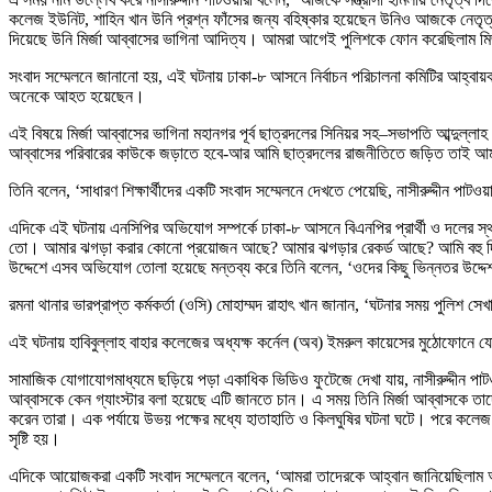
কলেজ ইউনিট, শাহিন খান উনি প্রশ্ন ফাঁসের জন্য বহিষ্কার হয়েছেন উনিও আজকে নেতৃত্ব
দিয়েছে উনি মির্জা আব্বাসের ভাগিনা আদিত্য। আমরা আগেই পুলিশকে ফোন করেছিলাম মির্
সংবাদ সম্মেলনে জানানো হয়, এই ঘটনায় ঢাকা-৮ আসনে নির্বাচন পরিচালনা কমিটির আহ্বায়
অনেকে আহত হয়েছেন।
এই বিষয়ে মির্জা আব্বাসের ভাগিনা মহানগর পূর্ব ছাত্রদলের সিনিয়র সহ–সভাপতি আব্দুল্
আব্বাসের পরিবারের কাউকে জড়াতে হবে-আর আমি ছাত্রদলের রাজনীতিতে জড়িত তাই আ
তিনি বলেন, ‘সাধারণ শিক্ষার্থীদের একটি সংবাদ সম্মেলনে দেখতে পেয়েছি, নাসীরুদ্দীন পা
এদিকে এই ঘটনায় এনসিপির অভিযোগ সম্পর্কে ঢাকা-৮ আসনে বিএনপির প্রার্থী ও দলের স্থা
তো। আমার ঝগড়া করার কোনো প্রয়োজন আছে? আমার ঝগড়ার রেকর্ড আছে? আমি বহু দিন 
উদ্দেশে এসব অভিযোগ তোলা হয়েছে মন্তব্য করে তিনি বলেন, ‘ওদের কিছু ভিন্নতর উদ্দ
রমনা থানার ভারপ্রাপ্ত কর্মকর্তা (ওসি) মোহাম্মদ রাহাৎ খান জানান, ‘ঘটনার সময় পুলিশ 
এই ঘটনায় হাবিবুল্লাহ বাহার কলেজের অধ্যক্ষ কর্নেল (অব) ইমরুল কায়েসের মুঠোফোনে
সামাজিক যোগাযোগমাধ্যমে ছড়িয়ে পড়া একাধিক ভিডিও ফুটেজে দেখা যায়, নাসীরুদ্দীন পাটওয়া
আব্বাসকে কেন গ্যাংস্টার বলা হয়েছে এটি জানতে চান। এ সময় তিনি মির্জা আব্বাসকে তা
করেন তারা। এক পর্যায়ে উভয় পক্ষের মধ্যে হাতাহাতি ও কিলঘুষির ঘটনা ঘটে। পরে কলেজ ভব
সৃষ্টি হয়।
এদিকে আয়োজকরা একটি সংবাদ সম্মেলনে বলেন, ‘আমরা তাদেরকে আহ্বান জানিয়েছিলাম আপন