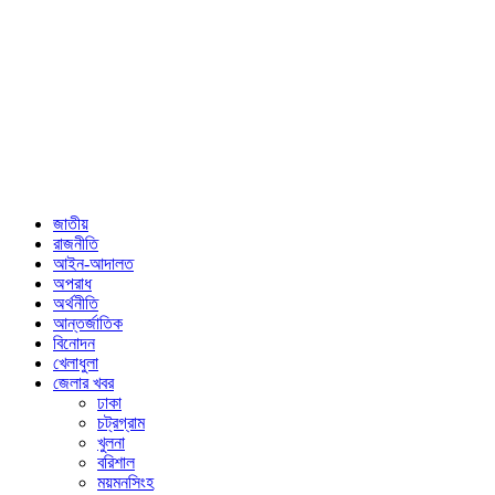
জাতীয়
রাজনীতি
আইন-আদালত
অপরাধ
অর্থনীতি
আন্তর্জাতিক
বিনোদন
খেলাধুলা
জেলার খবর
ঢাকা
চট্রগ্রাম
খুলনা
বরিশাল
ময়মনসিংহ