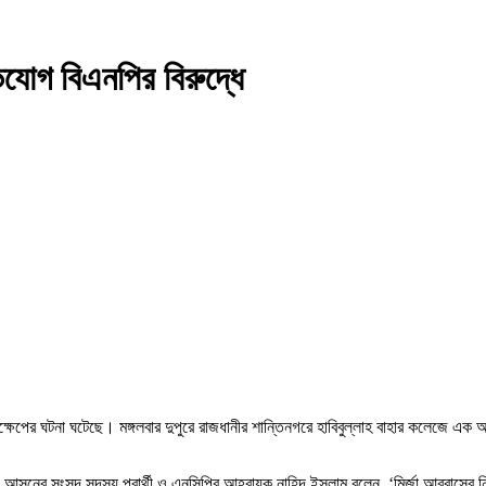
িযোগ বিএনপির বিরুদ্ধে
 নিক্ষেপের ঘটনা ঘটেছে। মঙ্গলবার দুপুরে রাজধানীর শান্তিনগরে হাবিবুল্লাহ বাহার কলেজে এ
সনের সংসদ সদস্য প্রার্থী ও এনসিপির আহ্বায়ক নাহিদ ইসলাম বলেন, ‘মির্জা আব্বাসের নির্