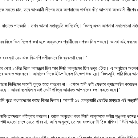
 থেকে সরাতে চান, তবে আওয়ামী লীগের সঙ্গে আপনাদের পার্থক্য কী? আপনারা আওয়ামী লীগের ভ
 দাঁড়াতে পারেননি। তখন আমরা সহানুভূতি জানিয়েছি। কিন্তু এখন আপনারা সমালোচনা সইতে 
ের দিকে ডিম নিক্ষেপ করা হলে অন্যদলের প্রার্থীদের ওপরও ডিম পড়বে। আমরা এই ধরনের পর
ব্যবস্থা নেয় এবং বিএনপি দলীয়ভাবে কি ব্যবস্থা নেয়।’
 আমার বেলা ১২টার দিকে আমন্ত্রণ ছিল আর মির্জা আব্বাসের ছিল দুপুর ২টায়। এ অনুষ্ঠানে অ
পরে আঘাত শুরু করে। আমাদের দিকে ইট-পাটকেল নিক্ষেপ শুরু হয়। কিল-ঘুষি, লাঠি দিয়ে আ
ি কোনো জিনিসের সাথেই যুক্ত হতে পারবেন না। এখানে হাদী ভাই যেভাবে ক্যাম্পেইন কর
 হয়েছে। আমরা বলেছিলাম এই ভোট পবিত্র আমানত আপনাদের রক্ষা করতে হবে।’
আমি পুরো বাংলাদেশের কাছে বিচার দিলাম। আগামী ১২ ফেব্রুয়ারি ভোটের মাধ্যমে এই সন্ত্রাসী
ন নাকি তাদেরকে বহিষ্কার করবেন। তাকে অনুরোধ করব মির্জা আব্বাসকে দলীয় শৃঙ্খলা ভঙ্গে
টা হয়তো দেখে যেতে পারব না, আমি অসুস্থ, তোমরা বাংলাদেশটা ঠিক রাখিও।’ উনি আমাদ
েছেন- আসাদুজ্জামান মাসুদ ভূঁইয়া সাবেক আহ্বায়ক হাবিবুল্লাহ বাহার ছাত্রদল, শাহিন উদ্দিন