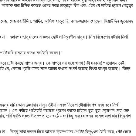
ে যারা রিসিভ করেছে ওদের সবার ছাত্রত্ব ছিল এবং এটার যে মাস্টার প্ল্যানে নেতৃত্ব
য়েজ, মেজবাহ উদ্দিন, আদিব, আসিফ সাত্তারি, কামরুজ্জামান সোহেল, জিয়াউদ্দিন জুবেরসহ
ীও না। মহানগর ছাত্রদলের একজন ছোট দায়িত্বশীল মাত্র। ডিম নিক্ষেপের ঘটনায় মির্জা
রও পাটোয়ারি রাস্তায় বসেও মব তৈরি করেন।’
ধরে চেষ্টা করছে লাগার জন্য। কে লাগবে ওর সঙ্গে খামখা! কী দরকার! প্রয়োজন নেই
ে, কোনো প্রতিপক্ষের সঙ্গে আমার কখনো সংঘর্ষ হয়েছে কিংবা ঝগড়া হয়েছে। ভিন্ন
স্য সচিব আসাদুজ্জামান মাসুদ ভূঁইয়া দলবল নিয়ে পাটোয়ারির পথ বন্ধ করে মির্জা
লেন। এক পর্যায়ে পাটোয়ারী কলেজে প্রবেশ করতে চাইলে ভূয়া ভূয়া স্লোগান দেয়া শুরু
ানান, পরিস্থিতি দ্রুত উত্তপ্ত হয়ে ওঠে এবং কিছু সময়ের জন্য কলেজ এলাকায় বিশৃঙ্খলা
কিন্তু তারা দলবল নিয়ে আসলে ক্যাম্পাসের গেটেই বিশৃঙ্খলা তৈরি করে, গেট ভেঙ্গে