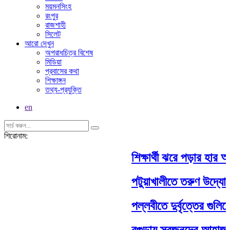
ময়মনসিংহ
রংপুর
রাজশাহী
সিলেট
আরো দেখুন
অপরাধচিত্র বিশেষ
মিডিয়া
প্রবাসের কথা
শিক্ষাঙ্গন
তথ্য-প্রযুক্তি
en
শিরোনাম:
শিক্ষার্থী ঝরে পড়ার হার 
পটুয়াখালীতে তরুণ উদ্যোক্
পল্লবীতে দুর্বৃত্তের গুল
বগুড়ায় স্বজনদের আহাজার