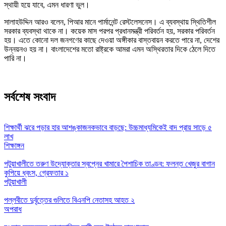
স্থায়ী হয়ে যাবে, এমন ধারণা ভুল।
সালাহউদ্দিন আরও বলেন, পিআর মানে পার্মানেন্ট রেস্টলেসনেস। এ ব্যবস্থায় স্থিতিশীল
সরকার ব্যবস্থা থাকে না। কয়েক মাস পরপর প্রধানমন্ত্রী পরিবর্তন হয়, সরকার পরিবর্তন
হয়। এতে কোনো দল জনগণের কাছে দেওয়া অঙ্গীকার বাস্তবায়ন করতে পারে না, দেশের
উন্নয়নও হয় না। বাংলাদেশের মতো রাষ্ট্রকে আমরা এমন অস্থিরতার দিকে ঠেলে দিতে
পারি না।
সর্বশেষ সংবাদ
শিক্ষার্থী ঝরে পড়ার হার আশঙ্কাজনকভাবে বাড়ছে: উচ্চমাধ্যমিকেই বাদ প্রায় সাড়ে ৫
লাখ
শিক্ষাঙ্গন
পটুয়াখালীতে তরুণ উদ্যোক্তার স্বপ্নের খামারে পৈশাচিক তাণ্ডব: ফলন্ত খেজুর বাগান
কুপিয়ে ধ্বংস, গ্রেফতার ১
পটুয়াখালী
পল্লবীতে দুর্বৃত্তের গুলিতে বিএনপি নেতাসহ আহত ২
অপরাধ