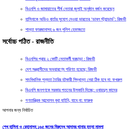
বিএনপি ও জামায়াতের শীর্ষ নেতারা জুলাই অনুষ্ঠান বর্জন করেছেন
হাসিনাকে অডিও বার্তার সুযোগ দেওয়া ভারতের ‘ডাবল স্ট্যান্ডার্ড’: রিজভী
শান্তা ফারজানাসহ ৬ জন পুলিশ হেফাজতে
সর্বোচ্চ পঠিত - রাজনীতি
বিএনপির প্রায় ২ কোটি নেতাকর্মী ঘরছাড়া : রিজভী
দেশ সন্ত্রাসীদের অভয়ারণ্যে পরিণত হয়েছে: রিজভী
সাংবিধানিক শূন্যতা তৈরির হটকারী সিদ্ধান্ত নেয়া ঠিক হবে না: ফখরুল
বিএনপি জনগণকে সরকার পতনের উসকানি দিচ্ছে: ওবায়দুল কাদের
গণতান্ত্রিক আন্দোলন বৃথা যাইনি, যাবে না: ফারুক
আপনার জন্য নির্বাচিত
শেখ হাসিনা ও রেহানাসহ ১৬৫ জনের বিরুদ্ধে আদাবর থানায় হত্যা মামলা