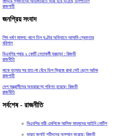
বগুড়ায় স্বজনদের আহাজারিতে ভারী হয়ে উঠেছে হাসপাতাল
রাজশাহী
জনপ্রিয় সংবাদ
শিশু ধর্ষণ মামলা: খালে তিন ঘণ্টার অভিযানে আসামি গ্রেফতার
বরিশাল
বিএনপির প্রায় ২ কোটি নেতাকর্মী ঘরছাড়া : রিজভী
রাজনীতি
মাকে হত্যার পর হাত-পা বেঁধে ডিপ ফ্রিজে রাখা সেই ছেলে আটক
রাজশাহী
দেশ সন্ত্রাসীদের অভয়ারণ্যে পরিণত হয়েছে: রিজভী
রাজনীতি
সর্বশেষ - রাজনীতি
বিএনপির নারী এমপিকে আসিফ মাহমুদের আইনি নোটিশ
ভারত জুলাই শহীদদের অসম্মান করেছে: রিজভী