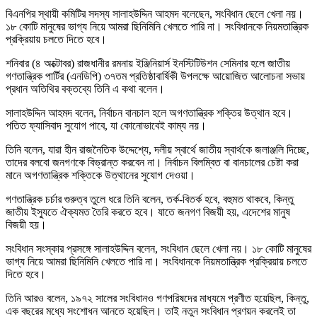
বিএনপির স্থায়ী কমিটির সদস্য সালাহউদ্দিন আহমদ বলেছেন, সংবিধান ছেলে খেলা নয়।
১৮ কোটি মানুষের ভাগ্য নিয়ে আমরা ছিনিমিনি খেলতে পারি না। সংবিধানকে নিয়মতান্ত্রিক
প্রক্রিয়ায় চলতে দিতে হবে।
শনিবার (৪ অক্টোবর) রাজধানীর রমনায় ইঞ্জিনিয়ার্স ইনস্টিটিউশন সেমিনার হলে জাতীয়
গণতান্ত্রিক পার্টির (এনডিপি) ৩৭তম প্রতিষ্ঠাবার্ষিকী উপলক্ষে আয়োজিত আলোচনা সভায়
প্রধান অতিথির বক্তব্যে তিনি এ কথা বলেন।
সালাহউদ্দিন আহমদ বলেন, নির্বাচন বানচাল হলে অগণতান্ত্রিক শক্তির উত্থান হবে।
পতিত ফ্যাসিবাদ সুযোগ পাবে, যা কোনোভাবেই কাম্য নয়।
তিনি বলেন, যারা হীন রাজনৈতিক উদ্দেশ্যে, দলীয় স্বার্থে জাতীয় স্বার্থকে জলাঞ্জলি দিচ্ছে,
তাদের বলবো জনগণকে বিভ্রান্ত করবেন না। নির্বাচন বিলম্বিত বা বানচালের চেষ্টা করা
মানে অগণতান্ত্রিক শক্তিকে উত্থানের সুযোগ দেওয়া।
গণতান্ত্রিক চর্চার গুরুত্ব তুলে ধরে তিনি বলেন, তর্ক-বিতর্ক হবে, বহুমত থাকবে, কিন্তু
জাতীয় ইস্যুতে ঐক্যমত তৈরি করতে হবে। যাতে জনগণ বিজয়ী হয়, এদেশের মানুষ
বিজয়ী হয়।
সংবিধান সংস্কার প্রসঙ্গে সালাহউদ্দিন বলেন, সংবিধান ছেলে খেলা নয়। ১৮ কোটি মানুষের
ভাগ্য নিয়ে আমরা ছিনিমিনি খেলতে পারি না। সংবিধানকে নিয়মতান্ত্রিক প্রক্রিয়ায় চলতে
দিতে হবে।
তিনি আরও বলেন, ১৯৭২ সালের সংবিধানও গণপরিষদের মাধ্যমে প্রণীত হয়েছিল, কিন্তু,
এক বছরের মধ্যে সংশোধন আনতে হয়েছিল। তাই নতুন সংবিধান প্রণয়ন করলেই তা