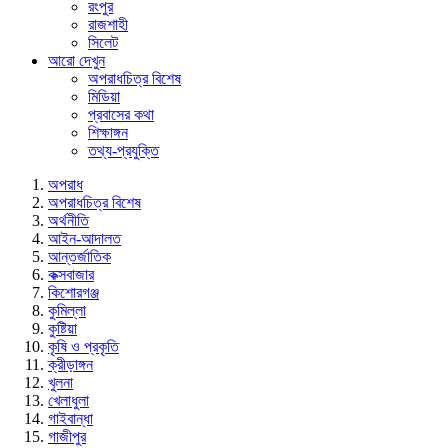
রংপুর
রাজশাহী
সিলেট
আরো দেখুন
অপরাধচিত্র বিশেষ
মিডিয়া
প্রবাসের কথা
শিক্ষাঙ্গন
তথ্য-প্রযুক্তি
অপরাধ
অপরাধচিত্র বিশেষ
অর্থনীতি
আইন-আদালত
আন্তর্জাতিক
কক্সবাজার
কিশোরগঞ্জ
কুমিল্লা
কুষ্টিয়া
কৃষি ও প্রকৃতি
ক্রীড়াঙ্গন
খুলনা
খেলাধুলা
গাইবান্ধা
গাজীপুর