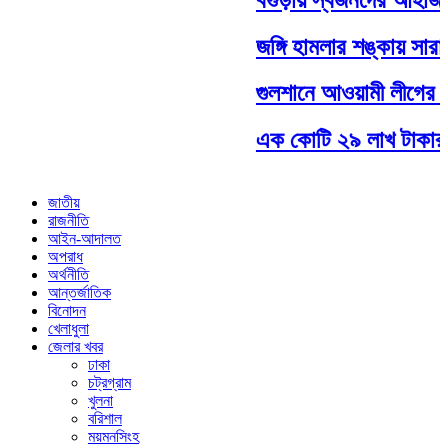
জঙ্গি হামলার শঙ্কায় সারা দ
গুলশানে আওয়ামী লীগের গ
এক কোটি ২৯ লাখ টাকার ইয়
জাতীয়
রাজনীতি
আইন-আদালত
অপরাধ
অর্থনীতি
আন্তর্জাতিক
বিনোদন
খেলাধুলা
জেলার খবর
ঢাকা
চট্রগ্রাম
খুলনা
বরিশাল
ময়মনসিংহ