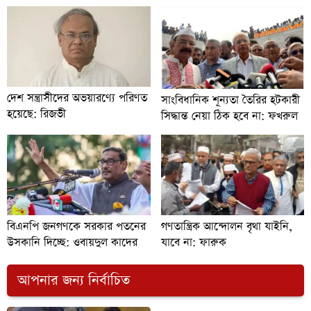
দেশ সন্ত্রাসীদের অভয়ারণ্যে পরিণত
সাংবিধানিক শূন্যতা তৈরির হটকারী
হয়েছে: রিজভী
সিদ্ধান্ত নেয়া ঠিক হবে না: ফখরুল
বিএনপি জনগণকে সরকার পতনের
গণতান্ত্রিক আন্দোলন বৃথা যাইনি,
উসকানি দিচ্ছে: ওবায়দুল কাদের
যাবে না: ফারুক
আপনার জন্য নির্বাচিত