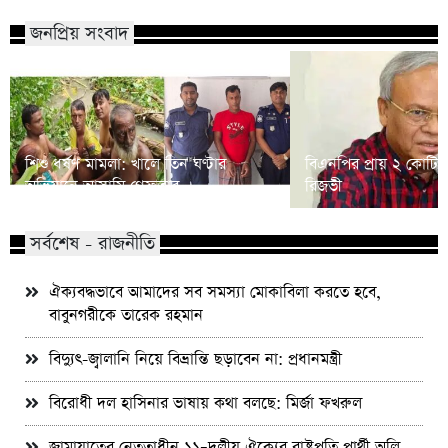
জনপ্রিয় সংবাদ
শিশু ধর্ষণ মামলা: খালে তিন ঘণ্টার
বিএনপির প্রায় ২ কোটি ন
অভিযানে আসামি গ্রেফতার
রিজভী
সর্বশেষ - রাজনীতি
ঐক্যবদ্ধভাবে আমাদের সব সমস্যা মোকাবিলা করতে হবে,
বাবুনগরীকে তারেক রহমান
বিদ্যুৎ-জ্বালানি নিয়ে বিভ্রান্তি ছড়াবেন না: প্রধানমন্ত্রী
বিরোধী দল হাসিনার ভাষায় কথা বলছে: মির্জা ফখরুল
জামায়াতের নেতৃত্বাধীন ১১–দলীয় ঐক্যের রাষ্ট্রপতি প্রার্থী অলি