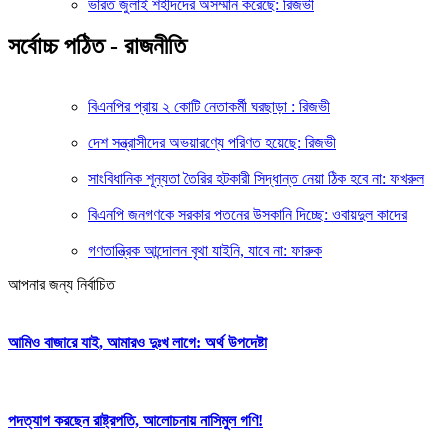
ভারত জুলাই শহীদদের অসম্মান করেছে: রিজভী
সর্বোচ্চ পঠিত - রাজনীতি
বিএনপির প্রায় ২ কোটি নেতাকর্মী ঘরছাড়া : রিজভী
দেশ সন্ত্রাসীদের অভয়ারণ্যে পরিণত হয়েছে: রিজভী
সাংবিধানিক শূন্যতা তৈরির হটকারী সিদ্ধান্ত নেয়া ঠিক হবে না: ফখরুল
বিএনপি জনগণকে সরকার পতনের উসকানি দিচ্ছে: ওবায়দুল কাদের
গণতান্ত্রিক আন্দোলন বৃথা যাইনি, যাবে না: ফারুক
আপনার জন্য নির্বাচিত
আমিও বাজারে যাই, আমারও দুঃখ লাগে: অর্থ উপদেষ্টা
পদত্যাগ করছেন রাষ্ট্রপতি, আলোচনায় নাসিমুল গণি!