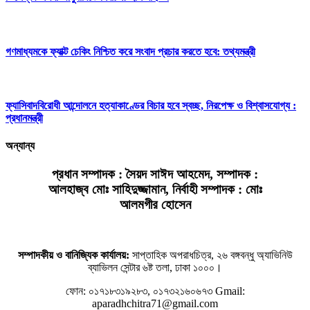
গণমাধ্যমকে ফ্যাক্ট চেকিং নিশ্চিত করে সংবাদ প্রচার করতে হবে: তথ্যমন্ত্রী
ফ্যাসিবাদবিরোধী আন্দোলনে হত্যাকাণ্ডের বিচার হবে স্বচ্ছ, নিরপেক্ষ ও বিশ্বাসযোগ্য :
প্রধানমন্ত্রী
অন্যান্য
প্রধান সম্পাদক : সৈয়দ সাঈদ আহমেদ, সম্পাদক :
আলহাজ্ব মোঃ সাহিদুজ্জামান, নির্বাহী সম্পাদক : মোঃ
আলমগীর হোসেন
সম্পাদকীয় ও বানিজ্যিক কার্যালয়:
সাপ্তাহিক অপরাধচিত্র, ২৬ বঙ্গবন্ধু অ্যাভিনিউ
ব্যাভিলন সেন্টার ৬ষ্ট তলা, ঢাকা ১০০০।
ফোন: ০১৭১৮৩১৯২৮৩, ০১৭৩২১৬০৬৭৩
Gmail:
aparadhchitra71@gmail.com