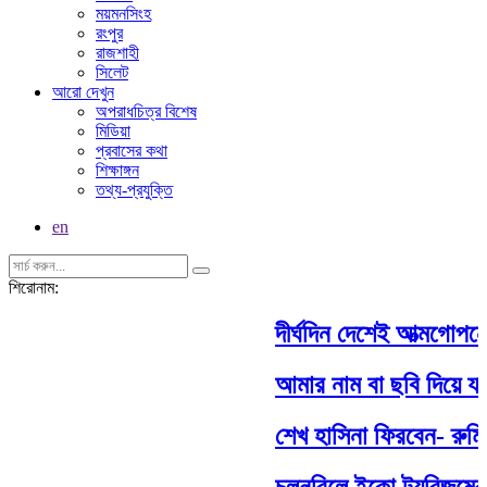
ময়মনসিংহ
রংপুর
রাজশাহী
সিলেট
আরো দেখুন
অপরাধচিত্র বিশেষ
মিডিয়া
প্রবাসের কথা
শিক্ষাঙ্গন
তথ্য-প্রযুক্তি
en
শিরোনাম:
দীর্ঘদিন দেশেই আত্মগোপনে ছ
আমার নাম বা ছবি দিয়ে যা কি
শেখ হাসিনা ফিরবেন- রুমিন
চলনবিলে ইকো ট্যুরিজমের বিষয়