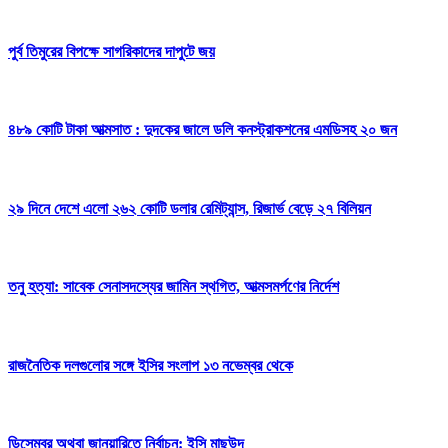
পুর্ব তিমুরের বিপক্ষে সাগরিকাদের দাপুটে জয়
৪৮৯ কোটি টাকা আত্মসাত : দুদকের জালে ডলি কনস্ট্রাকশনের এমডিসহ ২০ জন
২৯ দিনে দেশে এলো ২৬২ কোটি ডলার রেমিট্যান্স, রিজার্ভ বেড়ে ২৭ বিলিয়ন
তনু হত্যা: সাবেক সেনাসদস্যের জামিন স্থগিত, আত্মসমর্পণের নির্দেশ
রাজনৈতিক দলগুলোর সঙ্গে ইসির সংলাপ ১৩ নভেম্বর থেকে
ডিসেম্বর অথবা জানুয়ারিতে নির্বাচন: ইসি মাছউদ