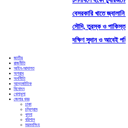
বেসরকারি খাতে জ্বালানি ত
সৌদি, তুরস্ক ও পাকিস্তানে
দক্ষিণ সুদান ও আবেই পরিদর্
জাতীয়
রাজনীতি
আইন-আদালত
অপরাধ
অর্থনীতি
আন্তর্জাতিক
বিনোদন
খেলাধুলা
জেলার খবর
ঢাকা
চট্রগ্রাম
খুলনা
বরিশাল
ময়মনসিংহ