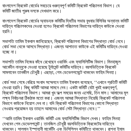
বাংলাদেশ ক্রিকেট বোর্ডের সবচেয়ে গুরুত্বপূর্ণ কমিটি ক্রিকেট পরিচালনা বিভাগ। যে
কমিটি জাতীয় পুরুষ দলকে দেখভাল করে।
বাংলাদেশ ক্রিকেট বোর্ডের অ্যাডহক কমিটির দ্বিতীয় সভায় বুধবার বিসিবির অন্যান্য কমিটি
দায়িত্ব পরিচালকদের দেওয়া হলেও ক্রিকেট পরিচালনা বিভাগের দায়িত্ব কাউকে দেওয়া
হয়নি।
সভাপতি তামিম ইকবাল জানিয়েছেন, ক্রিকেট পরিচালনা বিভাগের সিদ্ধান্ত বোর্ড নেবে।
বোর্ড সভা থেকে আসবে সিদ্ধান্ত। এজন্য আপাতত কাউকে এই কমিটির দায়িত্ব দেওয়া
হচ্ছে না।
সভাপতি তামিম নিজের কাঁধে রেখেছেন ওয়ার্কিং এবং ফ্যাসিলিটিজ বিভাগ। মিনহাজুল
আবেদীন নান্নুকে দেওয়া হয়েছে টুর্নামেন্ট কমিটির দায়িত্ব। বয়সভিত্তিক ক্রিকেট
সামলাবেন তানজীল চৌধুরী। এছাড়া, গেম ডেভেলপমেন্টে থাকবেন ফাহিম সিনহা।
বোর্ড সভা শেষে বেরিয়ে সংবাদ সম্মেলনে তামিম ইকবাল বলেছেন, ‘‘এখানে প্রতিটি কমিটি
দেওয়া হয়নি। কিছু কমিটি আমরা সামনে দেব। একটা কমিটি যেটা খুবই গুরুত্বপূর্ণ,
ক্রিকেট পরিচালনা বিভাগ। আমরা খুব অল্প সময়ের জন্য এসেছি, তিন মাস। আমাদের মূল
লক্ষ্য নির্বাচনরা ঠিকঠাক মতো করা। এজন্য আমরা সিদ্ধান্ত নিয়েছি ক্রিকেট পরিচালনা
বিভাগে কাউকে নিয়োগ দেব না। যদি ক্রিকেট পরিচালনা বিভাগের কোনো সিদ্ধান্ত
নেওয়ার প্রয়োজন হয় তাহলে আমাদের বোর্ড সেটা সিদ্ধান্ত নেবে।’’
‘‘আমি তামিম ইকবাল ওয়ার্কিং কমিটি এবং ফ্যাসিলিটিজ বিভাগ দেখব। ফাহিম সিনহা
দেখবেন গেম ডেভেলপমেন্ট। তানজিল চৌধুরী বয়সভিত্তিক ক্রিকেটের দায়িত্বে
থাকবেন। সালমান ইস্পাহানী মার্কেটিং এবং ডিসিপ্লিন কমিটিতে থাকবেন। রাশনা ইমাম