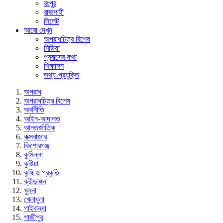
রংপুর
রাজশাহী
সিলেট
আরো দেখুন
অপরাধচিত্র বিশেষ
মিডিয়া
প্রবাসের কথা
শিক্ষাঙ্গন
তথ্য-প্রযুক্তি
অপরাধ
অপরাধচিত্র বিশেষ
অর্থনীতি
আইন-আদালত
আন্তর্জাতিক
কক্সবাজার
কিশোরগঞ্জ
কুমিল্লা
কুষ্টিয়া
কৃষি ও প্রকৃতি
ক্রীড়াঙ্গন
খুলনা
খেলাধুলা
গাইবান্ধা
গাজীপুর