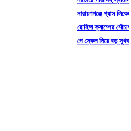
নারায়ণগঞ্জে গ্যাস লিকেজ থে
রোহিঙ্গা ক্যাম্পের শৌচাগার থ
পে স্কেল নিয়ে বড় সুখবর, ফা