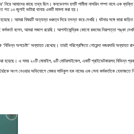
’ নিয়ে আমাদের কাছে তথ্য ছিল। কনভেনশন হলটি শামীমা নাসরিন শম্পা নামে এক ব্যক্তি ভ
িতে গত ১৩ জুলাই ভাটারা থানায় একটি মামলা করা হয়।
হয়েছে। আমরা বিষয়টি অত্যন্ত গুরুত্ব দিয়ে তদন্ত করে দেখছি। ঘটনার সঙ্গে কারা জড়িত
ই কর্মকর্তা বলেন, আমরা সজাগ রয়েছি। আগস্টকেন্দ্রিক কোনো রকমের নিরাপত্তা শঙ্কা দ
োক ‘বিভিন্ন অপচেষ্টা’ অব্যাহত রেখেছে। তারই পরিপ্রেক্ষিতে গোয়েন্দা নজরদারি অব্যাহত র
রা হয়েছে। এ সময় ২০টি মোবাইল, ৬টি মোটরসাইকেল, একটি প্রাইভেটকারসহ বিভিন্ন প্রকা
 বৈঠকে অংশ নেওয়ার অভিযোগে মেজর সাদিকুল হক নামের এক সেনা কর্মকর্তাকে হেফাজতে ন