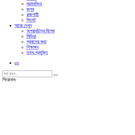
ময়মনসিংহ
রংপুর
রাজশাহী
সিলেট
আরো দেখুন
অপরাধচিত্র বিশেষ
মিডিয়া
প্রবাসের কথা
শিক্ষাঙ্গন
তথ্য-প্রযুক্তি
en
শিরোনাম: