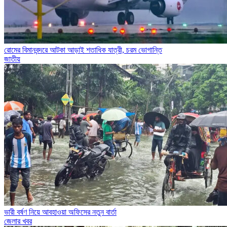
রোমের বিমানবন্দরে আটকা আড়াই শতাধিক যাত্রী, চরম ভোগান্তি
জাতীয়
ভারী বর্ষণ নিয়ে আবহাওয়া অফিসের নতুন বার্তা
জেলার খবর