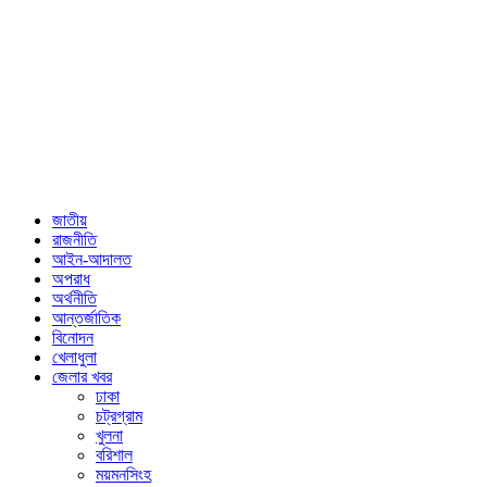
জাতীয়
রাজনীতি
আইন-আদালত
অপরাধ
অর্থনীতি
আন্তর্জাতিক
বিনোদন
খেলাধুলা
জেলার খবর
ঢাকা
চট্রগ্রাম
খুলনা
বরিশাল
ময়মনসিংহ