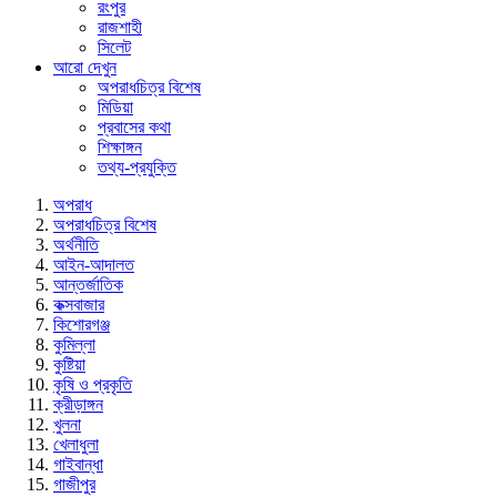
রংপুর
রাজশাহী
সিলেট
আরো দেখুন
অপরাধচিত্র বিশেষ
মিডিয়া
প্রবাসের কথা
শিক্ষাঙ্গন
তথ্য-প্রযুক্তি
অপরাধ
অপরাধচিত্র বিশেষ
অর্থনীতি
আইন-আদালত
আন্তর্জাতিক
কক্সবাজার
কিশোরগঞ্জ
কুমিল্লা
কুষ্টিয়া
কৃষি ও প্রকৃতি
ক্রীড়াঙ্গন
খুলনা
খেলাধুলা
গাইবান্ধা
গাজীপুর