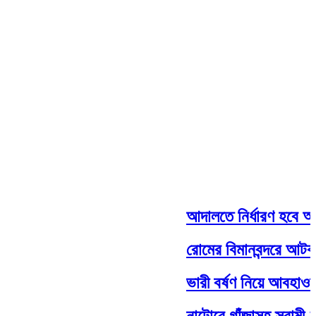
আদালতে নির্ধারণ হবে আওয়ামী ল
রোমের বিমানবন্দরে আটকা আড়
ভারী বর্ষণ নিয়ে আবহাওয়া অফি
নাটোরে গাঁজাসহ স্বামী-স্ত্রীস