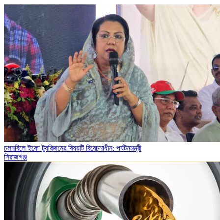
চলনবিলে ইকো ট্যুরিজমের বিষয়টি বিবেচনাধীন: পর্যটনমন্ত্রী
সিরাজগঞ্জ