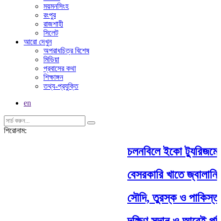
ময়মনসিংহ
রংপুর
রাজশাহী
সিলেট
আরো দেখুন
অপরাধচিত্র বিশেষ
মিডিয়া
প্রবাসের কথা
শিক্ষাঙ্গন
তথ্য-প্রযুক্তি
en
শিরোনাম:
চলনবিলে ইকো ট্যুরিজমের বিষ
বেসরকারি খাতে জ্বালানি ত
সৌদি, তুরস্ক ও পাকিস্তান
দক্ষিণ সুদান ও আবেই পরিদর