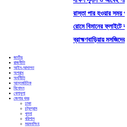
রাস্তা পার হওয়ার সময় গাড়
রোমে বিমানের ফ্লাইটে কারি
ব্রাহ্মণবাড়িয়ায় মসজিদের 
জাতীয়
রাজনীতি
আইন-আদালত
অপরাধ
অর্থনীতি
আন্তর্জাতিক
বিনোদন
খেলাধুলা
জেলার খবর
ঢাকা
চট্রগ্রাম
খুলনা
বরিশাল
ময়মনসিংহ