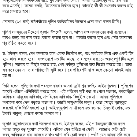
অন্তর্বর্তীকালীন সরকারের হাতে খুব বেশি সময় নেই। আমরা ইতোমধ্যে সাত মাস পার
করে এসেছি। আমরা বলছি, ডিসেম্বরে নির্বাচন হবে। কাজেই কী কী সংস্কার করতে চাই
করে ফেলতে হবে।
সোমবার (১৭ মার্চ) মাঠপর্যায়ের পুলিশ কর্মকর্তাদের উদ্দেশে এসব কথা বলেন তিনি।
পুলিশ সদস্যদের উদ্দেশে প্রধান উপদেষ্টা বলেন, আপনারাও সংস্কারের কথা বলেছেন।
কারও জন্য অপেক্ষা করে কোনো ফায়দা হবে না। কাজটা করতে হবে এবং সেটা আমাদের
প্রতিষ্ঠিত করতে হবে।
ড. ইউনূস বলেন, দেশ বদলাতে হলে একক নির্দেশে নয়, বরং সবাইকে নিয়ে এক একটি টিম
হয়ে কাজ করতে হবে। বাংলাদেশে যত টিম আছে, তার মধ্যে সবচেয়ে গুরুত্বপূর্ণ টিম হলো
পুলিশ। সরকার যা কিছুই করতে চায়, শেষ পর্যন্ত পুলিশের হাত দিয়েই করতে হয়। তারা
সব করে দেয় না, তারা পরিবশেটা সৃষ্টি করে। যে পরিবেশটা না থাকলে কোনো কাজই আর
হয় না।
তিনি বলেন, পুলিশের কথা প্রসঙ্গে বারবার আমরা দুটো শব্দ বলছি- আইনশৃঙ্খলা। পুলিশের
হাতেই এটাকে এক্সিকিউট করতে হবে। এই পরিবেশ সৃষ্টি করা না গেলে সরকার, গণতান্ত্রিক
অধিকার, মানুষের অধিকার, নাগরিকের অধিকার- কিছুই থাকে না। আমরা পুলিশকে
অবহেলা করে দেশ গড়তে পারব না। তারাই সম্মুখসারির মানুষ। তারা ক্ষেত্র প্রস্তুত
করলেই বাকি জিনিসগুলো হয়। আইনশৃঙ্খলা না থাকলে যত বড় বড় চিন্তাই হোক, যত
টাকাই থাকুক, কোনো কাজে আসবে না।
জুলাই আন্দোলনেরে কথা উল্লেখ করে ড. ইউনূস বলেন, এই গণঅভ্যুত্থানের ফলে
আমরা মস্ত বড় সুযোগ পেয়েছি। এটাকে যেন হারিয়ে না ফেলি। আমরাও সেটা চেষ্টা
করব, ভবিষ্যতে যারা আসবে তারাও আশা করি চেষ্টা করবে। পথটা যেন আমরা সৃষ্টি করে