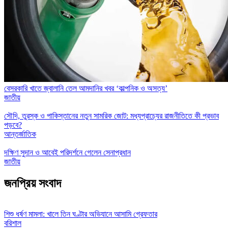
বেসরকারি খাতে জ্বালানি তেল আমদানির খবর ‘কাল্পনিক ও অসত্য’
জাতীয়
সৌদি, তুরস্ক ও পাকিস্তানের নতুন সামরিক জোট: মধ্যপ্রাচ্যের রাজনীতিতে কী প্রভাব
পড়বে?
আন্তর্জাতিক
দক্ষিণ সুদান ও আবেই পরিদর্শনে গেলেন সেনাপ্রধান
জাতীয়
জনপ্রিয় সংবাদ
শিশু ধর্ষণ মামলা: খালে তিন ঘণ্টার অভিযানে আসামি গ্রেফতার
বরিশাল