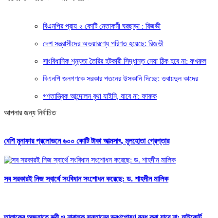
বিএনপির প্রায় ২ কোটি নেতাকর্মী ঘরছাড়া : রিজভী
দেশ সন্ত্রাসীদের অভয়ারণ্যে পরিণত হয়েছে: রিজভী
সাংবিধানিক শূন্যতা তৈরির হটকারী সিদ্ধান্ত নেয়া ঠিক হবে না: ফখরুল
বিএনপি জনগণকে সরকার পতনের উসকানি দিচ্ছে: ওবায়দুল কাদের
গণতান্ত্রিক আন্দোলন বৃথা যাইনি, যাবে না: ফারুক
আপনার জন্য নির্বাচিত
বেশি মুনাফার প্রলোভনে ৬০০ কোটি টাকা আত্মসাৎ, মূলহোতা গ্রেপ্তার
সব সরকারই নিজ স্বার্থে সংবিধান সংশোধন করেছে: ড. শাহদীন মালিক
তালাকের অজুহাতে স্ত্রী ও নাবালক সন্তানের ভরণপোষণ বন্ধ করা যাবে না: হাইকোর্ট