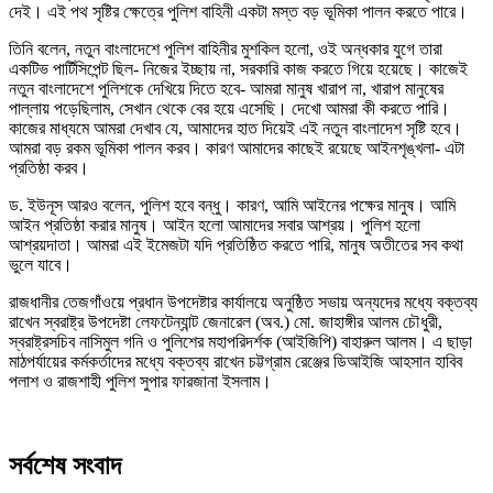
দেই। এই পথ সৃষ্টির ক্ষেত্রে পুলিশ বাহিনী একটা মস্ত বড় ভূমিকা পালন করতে পারে।
তিনি বলেন, নতুন বাংলাদেশে পুলিশ বাহিনীর মুশকিল হলো, ওই অন্ধকার যুগে তারা
একটিভ পার্টিসিপেন্ট ছিল- নিজের ইচ্ছায় না, সরকারি কাজ করতে গিয়ে হয়েছে। কাজেই
নতুন বাংলাদেশে পুলিশকে দেখিয়ে দিতে হবে- আমরা মানুষ খারাপ না, খারাপ মানুষের
পাল্লায় পড়েছিলাম, সেখান থেকে বের হয়ে এসেছি। দেখো আমরা কী করতে পারি।
কাজের মাধ্যমে আমরা দেখাব যে, আমাদের হাত দিয়েই এই নতুন বাংলাদেশ সৃষ্টি হবে।
আমরা বড় রকম ভূমিকা পালন করব। কারণ আমাদের কাছেই রয়েছে আইনশৃঙ্খলা- এটা
প্রতিষ্ঠা করব।
ড. ইউনূস আরও বলেন, পুলিশ হবে বন্ধু। কারণ, আমি আইনের পক্ষের মানুষ। আমি
আইন প্রতিষ্ঠা করার মানুষ। আইন হলো আমাদের সবার আশ্রয়। পুলিশ হলো
আশ্রয়দাতা। আমরা এই ইমেজটা যদি প্রতিষ্ঠিত করতে পারি, মানুষ অতীতের সব কথা
ভুলে যাবে।
রাজধানীর তেজগাঁওয়ে প্রধান উপদেষ্টার কার্যালয়ে অনুষ্ঠিত সভায় অন্যদের মধ্যে বক্তব্য
রাখেন স্বরাষ্ট্র উপদেষ্টা লেফটেন্যান্ট জেনারেল (অব.) মো. জাহাঙ্গীর আলম চৌধুরী,
স্বরাষ্ট্রসচিব নাসিমুল গনি ও পুলিশের মহাপরিদর্শক (আইজিপি) বাহারুল আলম। এ ছাড়া
মাঠপর্যায়ের কর্মকর্তাদের মধ্যে বক্তব্য রাখেন চট্টগ্রাম রেঞ্জের ডিআইজি আহসান হাবিব
পলাশ ও রাজশাহী পুলিশ সুপার ফারজানা ইসলাম।
সর্বশেষ সংবাদ