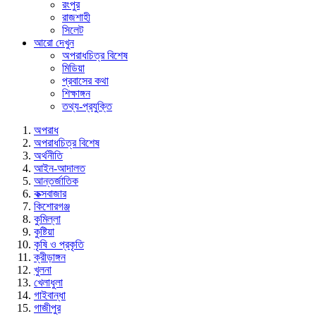
রংপুর
রাজশাহী
সিলেট
আরো দেখুন
অপরাধচিত্র বিশেষ
মিডিয়া
প্রবাসের কথা
শিক্ষাঙ্গন
তথ্য-প্রযুক্তি
অপরাধ
অপরাধচিত্র বিশেষ
অর্থনীতি
আইন-আদালত
আন্তর্জাতিক
কক্সবাজার
কিশোরগঞ্জ
কুমিল্লা
কুষ্টিয়া
কৃষি ও প্রকৃতি
ক্রীড়াঙ্গন
খুলনা
খেলাধুলা
গাইবান্ধা
গাজীপুর