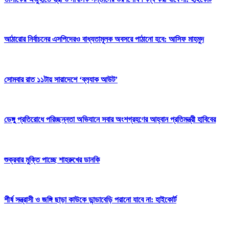
আঠারোর নির্বাচনের এসপিদেরও বাধ্যতামূলক অবসরে পাঠানো হবে: আসিফ মাহমুদ
সোমবার রাত ১১টায় সারাদেশে ‘ব্ল‍্যাক আউট’
ডেঙ্গু প্রতিরোধে পরিচ্ছন্নতা অভিযানে সবার অংশগ্রহণের আহ্বান প্রতিমন্ত্রী হাবিবের
শুক্রবার মুক্তি পাচ্ছে শাহরুখের ডানকি
শীর্ষ সন্ত্রাসী ও জঙ্গি ছাড়া কাউকে ডান্ডাবেড়ি পরানো যাবে না: হাইকোর্ট