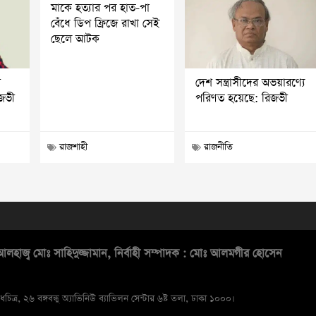
মাকে হত্যার পর হাত-পা
বেঁধে ডিপ ফ্রিজে রাখা সেই
ছেলে আটক
ি
দেশ সন্ত্রাসীদের অভয়ারণ্যে
িজভী
পরিণত হয়েছে: রিজভী
রাজশাহী
রাজনীতি
লহাজ্ব মোঃ সাহিদুজ্জামান, নির্বাহী সম্পাদক : মোঃ আলমগীর হোসেন
ধচিত্র, ২৬ বঙ্গবন্ধু অ্যাভিনিউ ব্যাভিলন সেন্টার ৬ষ্ট তলা, ঢাকা ১০০০।