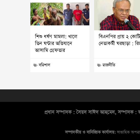
শিশু ধর্ষণ মামলা: খালে
বিএনপির প্রায় ২ কোট
তিন ঘণ্টার অভিযানে
নেতাকর্মী ঘরছাড়া : র
আসামি গ্রেফতার
বরিশাল
রাজনীতি
প্রধান সম্পাদক : সৈয়দ সাঈদ আহমেদ, সম্পাদক : আ
সম্পাদকীয় ও বানিজ্যিক কার্যালয়:
সাপ্তাহিক অপরা