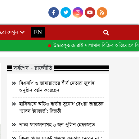
রো দেখুন
EN
উদ্ধারকৃত চোরাই মালামাল বিক্রির অভিযোগে বিতর্কে 
সর্বশেষ - রাজনীতি
বিএনপি ও জামায়াতের শীর্ষ নেতারা জুলাই
অনুষ্ঠান বর্জন করেছেন
হাসিনাকে অডিও বার্তার সুযোগ দেওয়া ভারতের
‘ডাবল স্ট্যান্ডার্ড’: রিজভী
শান্তা ফারজানাসহ ৬ জন পুলিশ হেফাজতে
বিদ্যুৎ-গ্যাস সংকট প্রসঙ্গে অজুহাত দেবেন না :