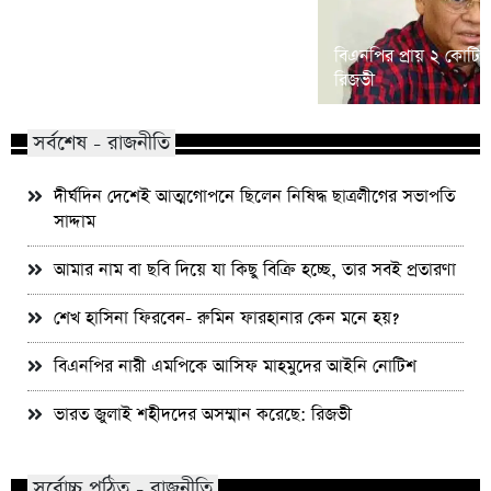
শিশু ধর্ষণ মামলা: খালে তিন ঘণ্টার
বিএনপির প্রায় ২ কোটি ন
অভিযানে আসামি গ্রেফতার
রিজভী
সর্বশেষ - রাজনীতি
দীর্ঘদিন দেশেই আত্মগোপনে ছিলেন নিষিদ্ধ ছাত্রলীগের সভাপতি
সাদ্দাম
আমার নাম বা ছবি দিয়ে যা কিছু বিক্রি হচ্ছে, তার সবই প্রতারণা
শেখ হাসিনা ফিরবেন- রুমিন ফারহানার কেন মনে হয়?
বিএনপির নারী এমপিকে আসিফ মাহমুদের আইনি নোটিশ
ভারত জুলাই শহীদদের অসম্মান করেছে: রিজভী
সর্বোচ্চ পঠিত - রাজনীতি