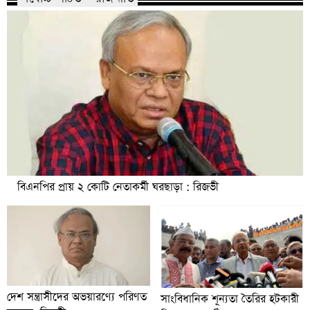
বিএনপির প্রায় ২ কোটি নেতাকর্মী ঘরছাড়া : রিজভী
দেশ সন্ত্রাসীদের অভয়ারণ্যে পরিণত
সাংবিধানিক শূন্যতা তৈরির হটকারী