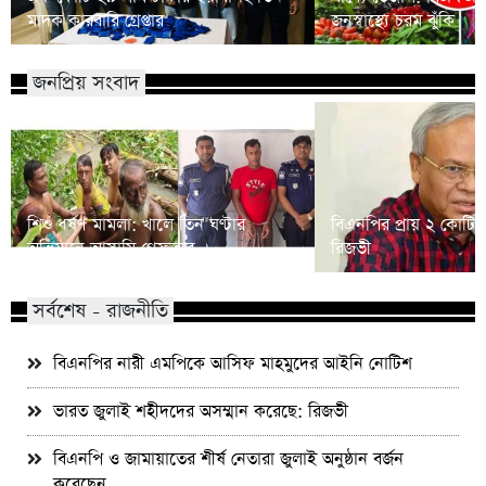
মাদক কারবারি গ্রেপ্তার
জনস্বাস্থ্যে চরম ঝুঁকি
জনপ্রিয় সংবাদ
শিশু ধর্ষণ মামলা: খালে তিন ঘণ্টার
বিএনপির প্রায় ২ কোটি ন
অভিযানে আসামি গ্রেফতার
রিজভী
সর্বশেষ - রাজনীতি
বিএনপির নারী এমপিকে আসিফ মাহমুদের আইনি নোটিশ
ভারত জুলাই শহীদদের অসম্মান করেছে: রিজভী
বিএনপি ও জামায়াতের শীর্ষ নেতারা জুলাই অনুষ্ঠান বর্জন
করেছেন