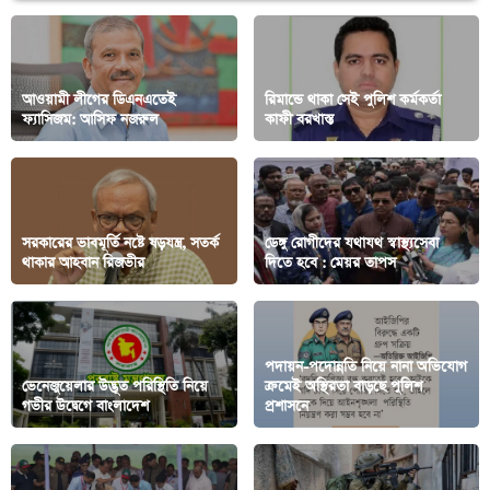
আওয়ামী লীগের ডিএনএতেই
রিমান্ডে থাকা সেই পুলিশ কর্মকর্তা
ফ্যাসিজম: আসিফ নজরুল
কাফী বরখাস্ত
সরকারের ভাবমূর্তি নষ্টে ষড়যন্ত্র, সতর্ক
ডেঙ্গু রোগীদের যথাযথ স্বাস্থ্যসেবা
থাকার আহবান রিজভীর
দিতে হবে : মেয়র তাপস
পদায়ন-পদোন্নতি নিয়ে নানা অভিযোগ
ভেনেজুয়েলার উদ্ভূত পরিস্থিতি নিয়ে
ক্রমেই অস্থিরতা বাড়ছে পুলিশ
গভীর উদ্বেগে বাংলাদেশ
প্রশাসনে