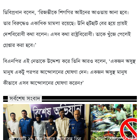
ডিবিপ্রধান বলেন, ‘রিজভীকে শিগগির আইনের আওতায় আনা হবে।
তার বিরুদ্ধেও একাধিক মামলা রয়েছে। উনি হুটহাট বের হয়ে প্রায়ই
দেশবিরোধী কথা বলেন। এসব কথা রাষ্ট্রবিরোধী। তাকে খুঁজে পেলেই
গ্রেপ্তার করা হবে।’
বিএনপির এই নেতাকে উদ্দেশ্য করে তিনি আরও বলেন, ‘একজন অসুস্থ
মানুষ একটু পরপর আন্দোলনের ঘোষণা দেন। একজন অসুস্থ মানুষ
কীভাবে এসব আন্দোলনের ঘোষণা করেন?’
সর্বশেষ সংবাদ
এক কোটি ২৯ লাখ টাকার ইয়াবাসহ তিন
খাদ্যে ভেজাল: বিএফএস