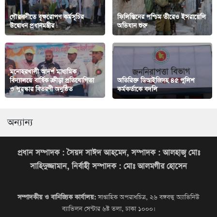
গৌরনদীতে বৃক্ষরোপণ কর্মসূচির
ফিলিস্তিনের পশ্চিম তীরেও ইসরায়েলি
উদ্বোধন প্রধানমন্ত্রীর
অভিযান শুরু
মনোহরখালী আদর্শ মাধ্যমিক
বিদ্যালয়ে বার্ষিক ক্রীড়া প্রতিযোগিতা
অতিরিক্ত ডিআইজিসহ ৪৫ পুলিশ
ও পুরস্কার বিতরণী অনুষ্ঠিত
কর্মকর্তাকে বদলি
অন্যান্য
প্রধান সম্পাদক : সৈয়দ সাঈদ আহমেদ, সম্পাদক : আলহাজ্ব মোঃ
সাহিদুজ্জামান, নির্বাহী সম্পাদক : মোঃ আলমগীর হোসেন
সম্পাদকীয় ও বানিজ্যিক কার্যালয়:
সাপ্তাহিক অপরাধচিত্র, ২৬ বঙ্গবন্ধু অ্যাভিনিউ
ব্যাভিলন সেন্টার ৬ষ্ট তলা, ঢাকা ১০০০।