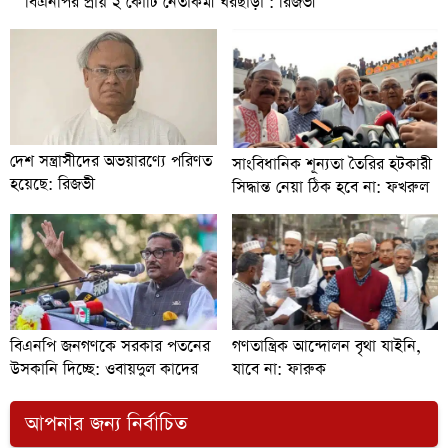
বিএনপির প্রায় ২ কোটি নেতাকর্মী ঘরছাড়া : রিজভী
দেশ সন্ত্রাসীদের অভয়ারণ্যে পরিণত
সাংবিধানিক শূন্যতা তৈরির হটকারী
হয়েছে: রিজভী
সিদ্ধান্ত নেয়া ঠিক হবে না: ফখরুল
বিএনপি জনগণকে সরকার পতনের
গণতান্ত্রিক আন্দোলন বৃথা যাইনি,
উসকানি দিচ্ছে: ওবায়দুল কাদের
যাবে না: ফারুক
আপনার জন্য নির্বাচিত