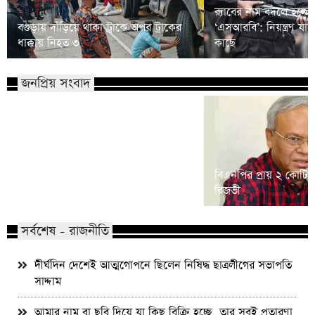
র‍্যাবের নাম বদলে হচ্ছে
বগুড়ায় দাঁড়িয়ে থাকা ট্রাকে অপর ট্রাকের
‘এসআরবি’: নিয়ন্ত্রণ যাচ
ধাক্কায় নিহত ৩
কাছে
জনপ্রিয় সংবাদ
শিশু ধর্ষণ মামলা: খালে তিন ঘণ্টার
বিএনপির প্রায় ২ কোটি ন
অভিযানে আসামি গ্রেফতার
রিজভী
সর্বশেষ - রাজনীতি
দীর্ঘদিন দেশেই আত্মগোপনে ছিলেন নিষিদ্ধ ছাত্রলীগের সভাপতি
সাদ্দাম
আমার নাম বা ছবি দিয়ে যা কিছু বিক্রি হচ্ছে, তার সবই প্রতারণা