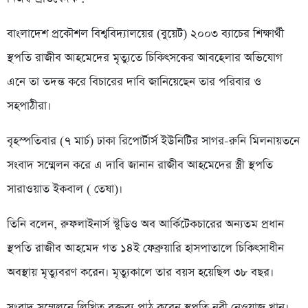
বাংলাদেশ প্রকৌশল বিশ্ববিদ্যালয়ের (বুয়েট) ২০০৩ ব্যাচের শিক্ষার্থী
স্থপতি রাজীব আহমেদের মৃত্যুতে চিকিৎসকের আবহেলার অভিযোগ
এনে তা তদন্ত করে বিচারের দাবি জানিয়েছেন তার পরিবার ও
সহপাঠীরা।
বৃহস্পতিবার (৭ মার্চ) ঢাকা রিপোর্টার্স ইউনিটির সাগর-রুনি মিলনায়তনে
সংবাদ সম্মেলন করে এ দাবি জানান রাজীব আহমেদের স্ত্রী স্থপতি
সারাওয়াত ইকবাল ( তেষা)।
তিনি বলেন, রুফলাইনার্স স্টুডিও অব আর্কিটেকচারের অন্যতম প্রধান
স্থপতি রাজীব আহমেদ গত ১৪ই ফেব্রুয়ারি হাসপাতালে চিকিৎসাধীন
অবস্থায় মৃত্যুবরণ করেন। মৃত্যুকালে তার বয়স হয়েছিল ৩৮ বছর।
সংবাদ সম্মেলনে লিখিত বক্তব্য পাঠ করেন স্থপতি নবী নেওয়াজ খান।