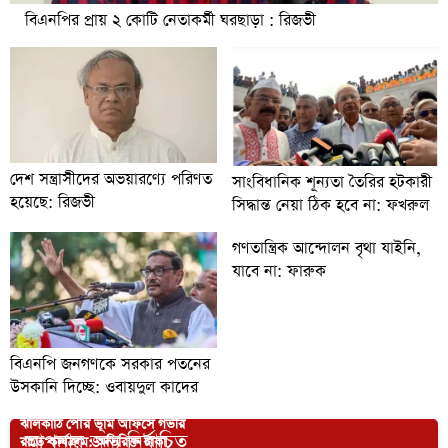
বিএনপির প্রায় ২ কোটি নেতাকর্মী ঘরছাড়া : রিজভী
দেশ সন্ত্রাসীদের অভয়ারণ্যে পরিণত
সাংবিধানিক শূন্যতা তৈরির হটকারী
হয়েছে: রিজভী
সিদ্ধান্ত নেয়া ঠিক হবে না: ফখরুল
গণতান্ত্রিক আন্দোলন বৃথা যাইনি,
যাবে না: ফারুক
বিএনপি জনগণকে সরকার পতনের
উসকানি দিচ্ছে: ওবায়দুল কাদের
ঝালকাঠি পৌর ভূমি অফিসে গভীর
আপনার জন্য নির্বাচিত
রাতে কার্যক্রম: অতিরিক্ত টাকা