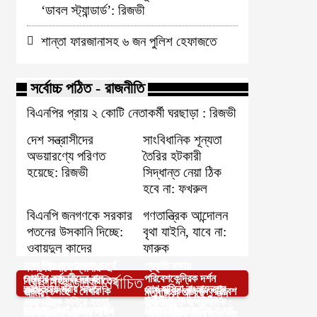
‘ডাবল স্ট্যান্ডার্ড’: রিজভী
শান্তা ফারজানাসহ ৬ জন পুলিশ হেফাজতে
সর্বোচ্চ পঠিত - রাজনীতি
বিএনপির প্রায় ২ কোটি নেতাকর্মী ঘরছাড়া : রিজভী
দেশ সন্ত্রাসীদের
সাংবিধানিক শূন্যতা
অভয়ারণ্যে পরিণত
তৈরির হটকারী
হয়েছে: রিজভী
সিদ্ধান্ত নেয়া ঠিক
হবে না: ফখরুল
বিএনপি জনগণকে সরকার
গণতান্ত্রিক আন্দোলন
পতনের উসকানি দিচ্ছে:
বৃথা যাইনি, যাবে না:
ওবায়দুল কাদের
ফারুক
ঢাকা শিশু হাসপাতালে চতুর্থ
প্রকৃতি রক্ষায়
সংসদের আগে স্থানীয়
শ্রেণির কর্মচারীদের রাম
পরিবেশকেন্দ্রিক দর্শন
আপনার জন্য নির্বাচিত
নির্বাচন চাইলেন জামায়াতের
আশুলিয়ায় স্ত্রীর সামনে
শেখ হাসিনা বাংলাদেশের
রাজত্ব চলছে ! দেখার কি
অনুসরণের আহ্বান পরিবেশ
আমির
নতুন টাকা আসছে ১ জুন
জুলাই গণঅভ্যুত্থান
ব্যবসায়ীকে কুপিয়ে হত্যা,
রাজনীতিতে অপ্রাসঙ্গিক :
কেউ নেই?
উপদেষ্টার
ভারতের সেরা অভিনেত্রীর
‘মালয়েশিয়ায় আটক হওয়া
ধোলাইখালে ওয়াসার পাইপ
পালনে বিএনপির ৫৮
স্বর্ণালঙ্কার লুট
প্রধানমন্ত্রীর তথ্য উপদেষ্টা