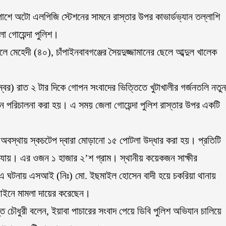
 পাশে অটো এলপিজি স্টেশনের সামনে রাস্তার উপর কাভার্ডভ্যান তল্লাশি
া গোয়েন্দা পুলিশ।
েহেদী (৪০), চাঁপাইনবাবগঞ্জের সৈয়দুজ্জামানের ছেলে আব্দুল খালেক
েম্বর) রাত ২ টার দিকে গোপন সংবাদের ভিত্তিতে খুটাখালীর গর্জনতলি নতুন
 পরিচালনা করা হয়। এ সময় জেলা গোয়েন্দা পুলিশ রাস্তার উপর একটি
া অবস্থায় স্কচটেপ দ্বারা মোড়ানো ১৫ পোটলা উদ্ধার করা হয়। প্রতিটি
 যায়। এর ওজন ১ হাজার ২’শ গ্রাম। স্থানীয় কয়েকজন সাক্ষীর
য়। এ ঘটনায় এসআই (নিঃ) মো. ইছমাইল হোসেন বাদী হয়ে চকরিয়া থানায়
রণ আইনে মামলা দায়ের করেছেন।
তি চৌধুরী বলেন, ইয়াবা পাচারের সংবাদ পেয়ে ডিবি পুলিশ অভিযান চালিয়ে