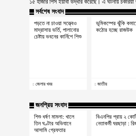
১৫ হাজার পিস ইয়াবা উদ্ধার করেছে। এ ঘটনায় চকরিয়া
সর্বশেষ সংবাদ
পড়তে না চাওয়া সত্ত্বেও
ভূমিকম্পের ঝুঁকি কমা
মাদ্রাসায় ভর্তি, পালানোর
কঠোর হচ্ছে রাজউক
চেষ্টায় ভবনের কার্নিশে শিশু
জেলার খবর
জাতীয়
জনপ্রিয় সংবাদ
শিশু ধর্ষণ মামলা: খালে
বিএনপির প্রায় ২ কোট
তিন ঘণ্টার অভিযানে
নেতাকর্মী ঘরছাড়া : র
আসামি গ্রেফতার