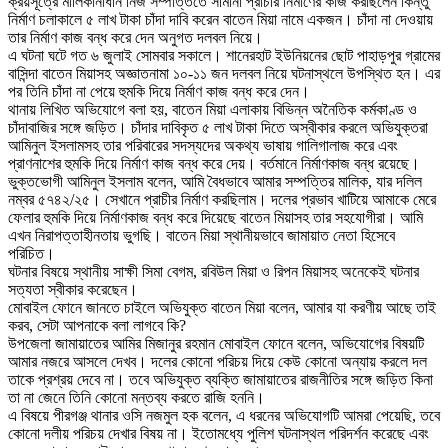
ক্রয়সূত্রে মালিকানাধীন নিজ সম্পত্তিতে সীমানা প্রাচীর নির্মাণের কাজ করছিলেন কিন্তু
নির্মাণ চলাকালে ৫ লাখ টাকা চাঁদা দাবি করেন বাতেন মিয়া নামে একজন। চাঁদা না দেওয়ায়
তার নির্মাণ কাজ বন্ধ করে দেন অনুগত দলবল নিয়ে।
এ ঘটনা ঘটে গত ৬ জুলাই সোমবার সকালে। শানেরহাট ইউনিয়নের ছোট পাহাড়পুর গ্রামের
বাসিন্দা বাতেন মিয়াসহ অজ্ঞাতনামা ১০-১১ জন দলবল নিয়ে ঘটনাস্থলে উপস্থিত হন। এর
পর তিনি চাঁদা না পেয়ে হুমকি দিয়ে নির্মাণ কাজ বন্ধ করে দেন।
থানায় লিখিত অভিযোগে বলা হয়, বাতেন মিয়া এলাকায় বিভিন্ন অনৈতিক কর্মকাণ্ড ও
চাঁদাবাজির সঙ্গে জড়িত। চাঁদার দাবিকৃত ৫ লাখ টাকা দিতে অস্বীকার করলে অভিযুক্তরা
আমিনুল ইসলামসহ তার পরিবারের সদস্যদের অকথ্য ভাষায় গালিগালাজ করে এবং
প্রাণনাশের হুমকি দিয়ে নির্মাণ কাজ বন্ধ করে দেয়। বর্তমানে নির্মাণকাজ বন্ধ রয়েছে।
ভুক্তভোগী আমিনুল ইসলাম বলেন, আমি বৈধভাবে আমার সম্পত্তির মালিক, যার দলিল
নম্বর ৫৭৪২/২৫। সেখানে প্রাচীর নির্মাণ করছিলাম। দলের প্রভাব খাটিয়ে আমাকে মেরে
ফেলার হুমকি দিয়ে নির্মাণকাজ বন্ধ করে দিয়েছে বাতেন মিয়াসহ তার সহযোগীরা। আমি
এখন নিরাপত্তাহীনতায় ভুগছি। বাতেন মিয়া স্থানীয়ভাবে জামায়াত নেতা হিসেবে
পরিচিত।
ঘটনার বিষয়ে স্থানীয় সাক্ষী সিমা বেগম, রবিউল মিয়া ও রিপন মিয়াসহ অনেকেই ঘটনার
সত্যতা স্বীকার করেছেন।
মোবাইল ফোনে জানতে চাইলে অভিযুক্ত বাতেন মিয়া বলেন, আমার যা করণীয় আছে তাই
করব, সেটা আপনাকে বলা লাগবে কি?
উপজেলা জামায়াতের আমির মিজানুর রহমান মোবাইল ফোনে বলেন, অভিযোগের বিষয়টি
আমার নজরে আসলে দেখব। দলের কোনো পরিচয় দিয়ে কেউ কোনো অন্যায় করলে দল
তাকে প্রশ্রয় দেবে না। তবে অভিযুক্ত ব্যক্তি জামায়াতের রাজনীতির সঙ্গে জড়িত কিনা
তা না জেনে তিনি কোনো মন্তব্য করতে রাজি হননি।
এ বিষয়ে পীরগঞ্জ থানার ওসি নজমুল হক বলেন, এ ধরনের অভিযোগটি আমরা পেয়েছি, তবে
কোনো দলীয় পরিচয় দেখার বিষয় না। ইতোমধ্যে পুলিশ ঘটনাস্থল পরিদর্শন করেছে এবং