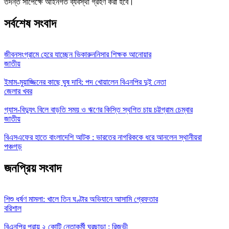
তদন্ত সাপেক্ষে আইনগত ব্যবস্থা গ্রহণ করা হবে।
সর্বশেষ সংবাদ
জীবনসংগ্রামে হেরে যাচ্ছেন ভিকারুননিসার শিক্ষক আনোয়ার
জাতীয়
ইমাম-মুয়াজ্জিনের কাছে ঘুষ দাবি: পদ খোয়ালেন বিএনপির দুই নেতা
জেলার খবর
গ্যাস-বিদ্যুৎ বিলে বাড়তি সময় ও ঋণের কিস্তি স্থগিত চায় চট্টগ্রাম চেম্বার
জাতীয়
বিএসএফের হাতে বাংলাদেশি আটক : ভারতের নাগরিককে ধরে আনলেন স্থানীয়রা
পঞ্চগড়
জনপ্রিয় সংবাদ
শিশু ধর্ষণ মামলা: খালে তিন ঘণ্টার অভিযানে আসামি গ্রেফতার
বরিশাল
বিএনপির প্রায় ২ কোটি নেতাকর্মী ঘরছাড়া : রিজভী