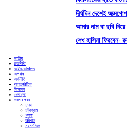
দীর্ঘদিন দেশেই আত্মগোপন
আমার নাম বা ছবি দিয়ে যা
শেখ হাসিনা ফিরবেন- রুম
জাতীয়
রাজনীতি
আইন-আদালত
অপরাধ
অর্থনীতি
আন্তর্জাতিক
বিনোদন
খেলাধুলা
জেলার খবর
ঢাকা
চট্রগ্রাম
খুলনা
বরিশাল
ময়মনসিংহ