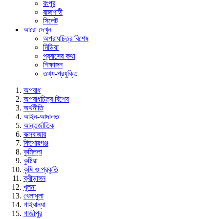
রংপুর
রাজশাহী
সিলেট
আরো দেখুন
অপরাধচিত্র বিশেষ
মিডিয়া
প্রবাসের কথা
শিক্ষাঙ্গন
তথ্য-প্রযুক্তি
অপরাধ
অপরাধচিত্র বিশেষ
অর্থনীতি
আইন-আদালত
আন্তর্জাতিক
কক্সবাজার
কিশোরগঞ্জ
কুমিল্লা
কুষ্টিয়া
কৃষি ও প্রকৃতি
ক্রীড়াঙ্গন
খুলনা
খেলাধুলা
গাইবান্ধা
গাজীপুর