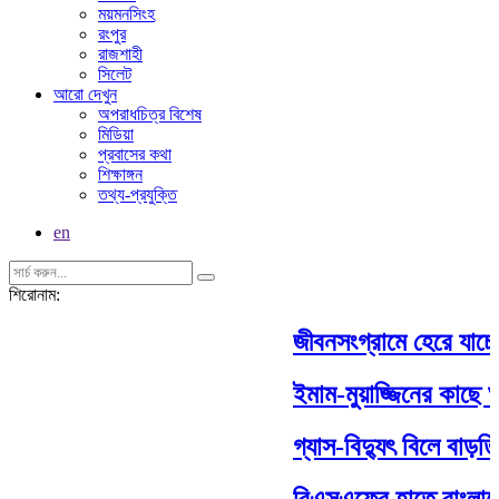
ময়মনসিংহ
রংপুর
রাজশাহী
সিলেট
আরো দেখুন
অপরাধচিত্র বিশেষ
মিডিয়া
প্রবাসের কথা
শিক্ষাঙ্গন
তথ্য-প্রযুক্তি
en
শিরোনাম:
জীবনসংগ্রামে হেরে যাচ্
ইমাম-মুয়াজ্জিনের কাছে ঘ
গ্যাস-বিদ্যুৎ বিলে বাড়তি
বিএসএফের হাতে বাংলাদে