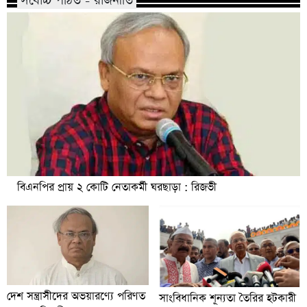
সর্বোচ্চ পঠিত - রাজনীতি
বিএনপির প্রায় ২ কোটি নেতাকর্মী ঘরছাড়া : রিজভী
দেশ সন্ত্রাসীদের অভয়ারণ্যে পরিণত
সাংবিধানিক শূন্যতা তৈরির হটকারী