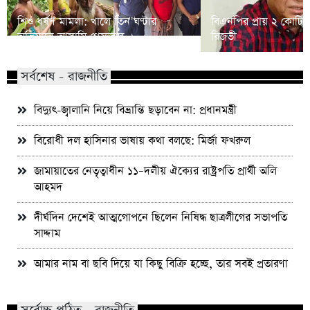
শিশু ধর্ষণ মামলা: খালে তিন ঘণ্টার
বিএনপির প্রায় ২ কোটি ন
অভিযানে আসামি গ্রেফতার
রিজভী
সর্বশেষ - রাজনীতি
বিদ্যুৎ-জ্বালানি নিয়ে বিভ্রান্তি ছড়াবেন না: প্রধানমন্ত্রী
বিরোধী দল হাসিনার ভাষায় কথা বলছে: মির্জা ফখরুল
জামায়াতের নেতৃত্বাধীন ১১–দলীয় ঐক্যের রাষ্ট্রপতি প্রার্থী অলি
আহমদ
দীর্ঘদিন দেশেই আত্মগোপনে ছিলেন নিষিদ্ধ ছাত্রলীগের সভাপতি
সাদ্দাম
আমার নাম বা ছবি দিয়ে যা কিছু বিক্রি হচ্ছে, তার সবই প্রতারণা