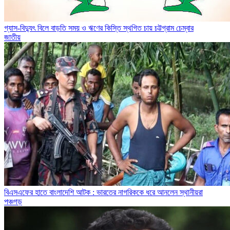
গ্যাস-বিদ্যুৎ বিলে বাড়তি সময় ও ঋণের কিস্তি স্থগিত চায় চট্টগ্রাম চেম্বার
জাতীয়
বিএসএফের হাতে বাংলাদেশি আটক : ভারতের নাগরিককে ধরে আনলেন স্থানীয়রা
পঞ্চগড়