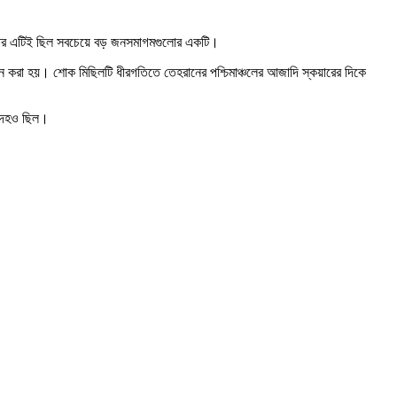
ার পর এটিই ছিল সবচেয়ে বড় জনসমাগমগুলোর একটি।
 বহন করা হয়। শোক মিছিলটি ধীরগতিতে তেহরানের পশ্চিমাঞ্চলের আজাদি স্কয়ারের দিকে
রদেহও ছিল।