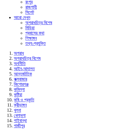
রংপুর
রাজশাহী
সিলেট
আরো দেখুন
অপরাধচিত্র বিশেষ
মিডিয়া
প্রবাসের কথা
শিক্ষাঙ্গন
তথ্য-প্রযুক্তি
অপরাধ
অপরাধচিত্র বিশেষ
অর্থনীতি
আইন-আদালত
আন্তর্জাতিক
কক্সবাজার
কিশোরগঞ্জ
কুমিল্লা
কুষ্টিয়া
কৃষি ও প্রকৃতি
ক্রীড়াঙ্গন
খুলনা
খেলাধুলা
গাইবান্ধা
গাজীপুর