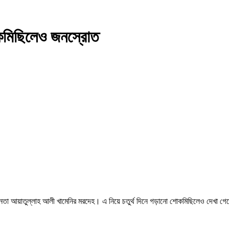
োকমিছিলেও জনস্রোত
 নেতা আয়াতুল্লাহ আলী খামেনির মরদেহ। এ নিয়ে চতুর্থ দিনে গড়ানো শোকমিছিলেও দেখা গে