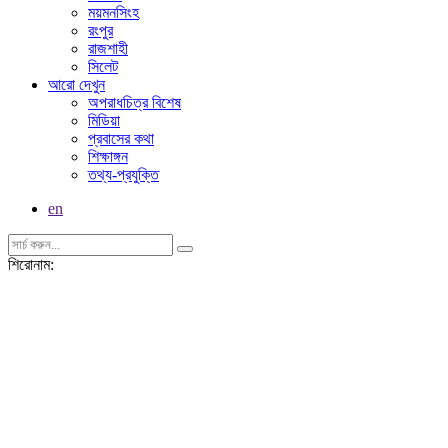
ময়মনসিংহ
রংপুর
রাজশাহী
সিলেট
আরো দেখুন
অপরাধচিত্র বিশেষ
মিডিয়া
প্রবাসের কথা
শিক্ষাঙ্গন
তথ্য-প্রযুক্তি
en
শিরোনাম: