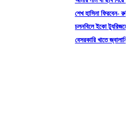
শেখ হাসিনা ফিরবেন- রুমিন 
চলনবিলে ইকো ট্যুরিজমের বিষয়
বেসরকারি খাতে জ্বালানি তে