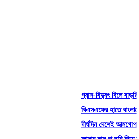
গ্যাস-বিদ্যুৎ বিলে বাড়তি সম
বিএসএফের হাতে বাংলাদেশি 
দীর্ঘদিন দেশেই আত্মগোপনে ছি
আমার নাম বা ছবি দিয়ে যা কি