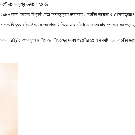
ওমে পৌঁছানোর দৃশ্য দেখানো হয়েছে।
, ১৯৮৯ সালে ইরানের বিপ্লবী নেতা আয়াতুল্লাহ রুহুল্লাহ খোমেনির জানাজা ও শোকযাত্র
৮ ফেব্রুয়ারি যুক্তরাষ্ট্র-ইসরায়েলের হামলায় নিহত তার পরিবারের আরও চার সদস্যের মরদেহ
নান। রাষ্ট্রীয় গণমাধ্যম জানিয়েছে, নিহতদের মধ্যে খামেনির ১৪ মাস বয়সি এক নাতনির ম