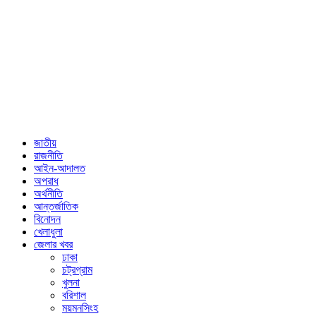
জাতীয়
রাজনীতি
আইন-আদালত
অপরাধ
অর্থনীতি
আন্তর্জাতিক
বিনোদন
খেলাধুলা
জেলার খবর
ঢাকা
চট্রগ্রাম
খুলনা
বরিশাল
ময়মনসিংহ