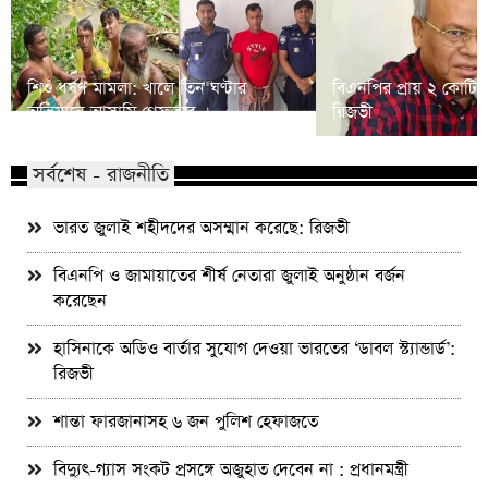
শিশু ধর্ষণ মামলা: খালে তিন ঘণ্টার
বিএনপির প্রায় ২ কোটি ন
অভিযানে আসামি গ্রেফতার
রিজভী
সর্বশেষ - রাজনীতি
ভারত জুলাই শহীদদের অসম্মান করেছে: রিজভী
বিএনপি ও জামায়াতের শীর্ষ নেতারা জুলাই অনুষ্ঠান বর্জন
করেছেন
হাসিনাকে অডিও বার্তার সুযোগ দেওয়া ভারতের ‘ডাবল স্ট্যান্ডার্ড’:
রিজভী
শান্তা ফারজানাসহ ৬ জন পুলিশ হেফাজতে
বিদ্যুৎ-গ্যাস সংকট প্রসঙ্গে অজুহাত দেবেন না : প্রধানমন্ত্রী