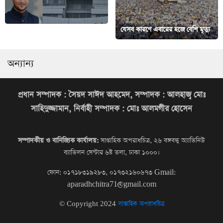
সাকিবকে সতর্ক করল নির্বাচন কমিশন
যেসব কারণে এবারের হজে বেশি মৃত্যু
অন্যান্য
প্রধান সম্পাদক : সৈয়দ সাঈদ আহমেদ, সম্পাদক : আলহাজ্ব মোঃ
সাহিদুজ্জামান, নির্বাহী সম্পাদক : মোঃ আলমগীর হোসেন
সম্পাদকীয় ও বানিজ্যিক কার্যালয়:
সাপ্তাহিক অপরাধচিত্র, ২৬ বঙ্গবন্ধু অ্যাভিনিউ
ব্যাভিলন সেন্টার ৬ষ্ট তলা, ঢাকা ১০০০।
ফোন: ০১৭১৮৩১৯২৮৩, ০১৭৩২১৬০৬৭৩
Gmail:
aparadhchitra71@gmail.com
© Copyright 2024
সাপ্তাহিক অপরাধচিত্র