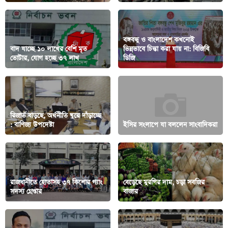
বঙ্গবন্ধু ও বাংলাদেশ কখনোই
বাদ যাচ্ছে ১০ লাখের বেশি মৃত
ভিন্নভাবে চিন্তা করা যায় না: বিজিবি
ভোটার, যোগ হচ্ছে ৩৭ লাখ
ডিজি
রিজার্ভ বাড়ছে, অর্থনীতি ঘুরে দাঁড়াচ্ছে
: বাণিজ্য উপদেষ্টা
ইসির সংলাপে যা বললেন সাংবাদিকরা
রাজধানীতে হোতাসহ ৩৭ কিশোর গ্যাং
বেড়েছে মুরগির দাম, চড়া সবজির
সদস্য গ্রেপ্তার
বাজার