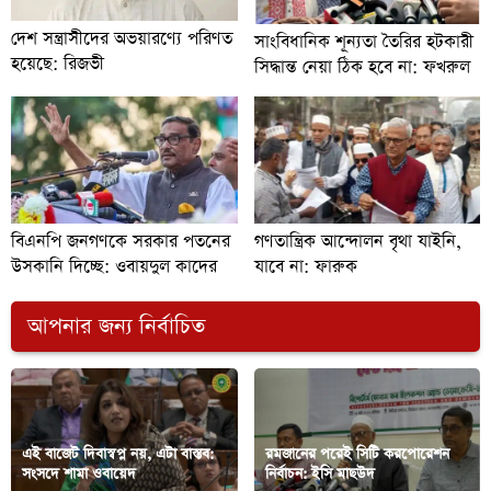
দেশ সন্ত্রাসীদের অভয়ারণ্যে পরিণত
সাংবিধানিক শূন্যতা তৈরির হটকারী
হয়েছে: রিজভী
সিদ্ধান্ত নেয়া ঠিক হবে না: ফখরুল
বিএনপি জনগণকে সরকার পতনের
গণতান্ত্রিক আন্দোলন বৃথা যাইনি,
উসকানি দিচ্ছে: ওবায়দুল কাদের
যাবে না: ফারুক
আপনার জন্য নির্বাচিত
এই বাজেট দিবাস্বপ্ন নয়, এটা বাস্তব:
রমজানের পরেই সিটি করপোরেশন
সংসদে শামা ওবায়েদ
নির্বাচন: ইসি মাছউদ