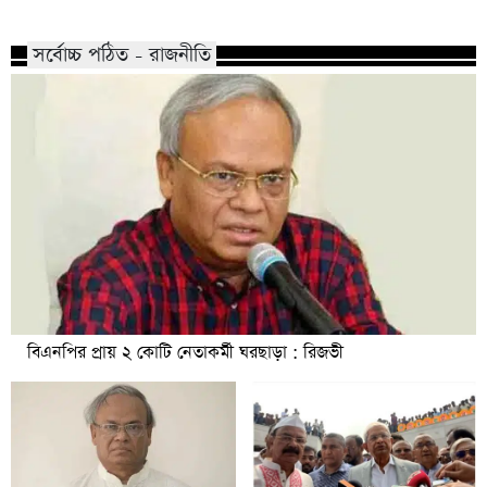
সর্বোচ্চ পঠিত - রাজনীতি
বিএনপির প্রায় ২ কোটি নেতাকর্মী ঘরছাড়া : রিজভী