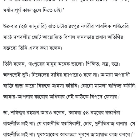
মর্যাদাপূর্ণ কাজ তুলে দিতে চাই।’
শুক্রবার (২৪ জানুয়ারি) রাত ৮টায় রংপুর নগরীর পাবলিক লাইব্রেরি
মাঠে দশদলীয় জোট আয়োজিত বিশাল জনসভায় প্রধান অতিথির
বক্তব্যে তিনি এসব কথা বলেন।
তিনি বলেন, ‘রংপুরের মানুষ অনেক ভালো। শিক্ষিত, নম্র, ভদ্র।
অল্পতেই তুষ্ট। নিজেদের দাবির ব্যাপারেও বলে না। আমরা অপরাধী
ব্যক্তি ছাড়া কারো বিরুদ্ধে মামলা করিনি। কোনো মামলা বাণিজ্য করিনি।
আমার-আপনার কারোর অধিকার নেই কাউকে বিপদে ফেলার।’
ডা. শফিকুর রহমান আরও বলেন, ‘আমরা ৫৪ বছরের বস্তাপঁচা
রাজনীতি চাই না। যে রাজনীতি ফ্যাসিবাদী, চোর, দুর্নীতিবাজ বানায়—সে
রাজনীতি চাই না। যুবসমাজের আকাঙ্ক্ষা পূরণে জামায়াত কাজ করবে।’