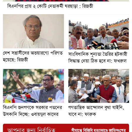
বিএনপির প্রায় ২ কোটি নেতাকর্মী ঘরছাড়া : রিজভী
দেশ সন্ত্রাসীদের অভয়ারণ্যে পরিণত
সাংবিধানিক শূন্যতা তৈরির হটকারী
হয়েছে: রিজভী
সিদ্ধান্ত নেয়া ঠিক হবে না: ফখরুল
বিএনপি জনগণকে সরকার পতনের
গণতান্ত্রিক আন্দোলন বৃথা যাইনি,
উসকানি দিচ্ছে: ওবায়দুল কাদের
যাবে না: ফারুক
আপনার জন্য নির্বাচিত
সীমান্তে বিজিবি হত্যাকাণ্ডে জাতিসংঘের