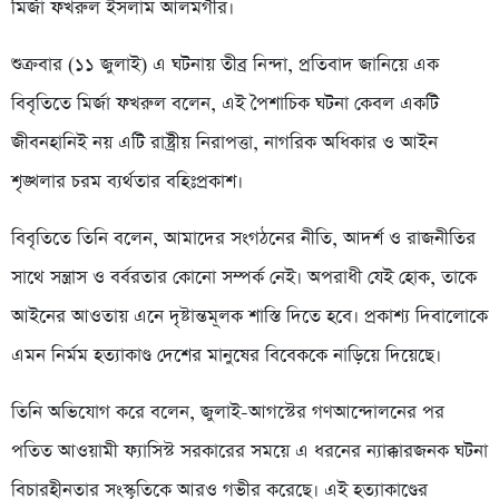
মির্জা ফখরুল ইসলাম আলমগীর।
শুক্রবার (১১ জুলাই) এ ঘটনায় তীব্র নিন্দা, প্রতিবাদ জানিয়ে এক
বিবৃতিতে মির্জা ফখরুল বলেন, এই পৈশাচিক ঘটনা কেবল একটি
জীবনহানিই নয় এটি রাষ্ট্রীয় নিরাপত্তা, নাগরিক অধিকার ও আইন
শৃঙ্খলার চরম ব্যর্থতার বহিঃপ্রকাশ।
বিবৃতিতে তিনি বলেন, আমাদের সংগঠনের নীতি, আদর্শ ও রাজনীতির
সাথে সন্ত্রাস ও বর্বরতার কোনো সম্পর্ক নেই। অপরাধী যেই হোক, তাকে
আইনের আওতায় এনে দৃষ্টান্তমূলক শাস্তি দিতে হবে। প্রকাশ্য দিবালোকে
এমন নির্মম হত্যাকাণ্ড দেশের মানুষের বিবেককে নাড়িয়ে দিয়েছে।
তিনি অভিযোগ করে বলেন, জুলাই-আগস্টের গণআন্দোলনের পর
পতিত আওয়ামী ফ্যাসিস্ট সরকারের সময়ে এ ধরনের ন্যাক্কারজনক ঘটনা
বিচারহীনতার সংস্কৃতিকে আরও গভীর করেছে। এই হত্যাকাণ্ডের