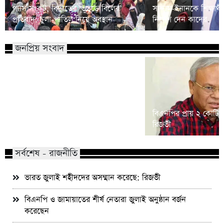
গ্যাস সংকট, বিদ্যুতের ‘ভূতুড়ে বিলের’
সাদ্দাম-ইনানকে শিক্ষার
প্রতিবাদ: চুলা-পাতিল নিয়ে অবস্থান
নির্দেশ দেন কাদের
জনপ্রিয় সংবাদ
শিশু ধর্ষণ মামলা: খালে তিন ঘণ্টার
বিএনপির প্রায় ২ কোটি ন
অভিযানে আসামি গ্রেফতার
রিজভী
সর্বশেষ - রাজনীতি
ভারত জুলাই শহীদদের অসম্মান করেছে: রিজভী
বিএনপি ও জামায়াতের শীর্ষ নেতারা জুলাই অনুষ্ঠান বর্জন
করেছেন