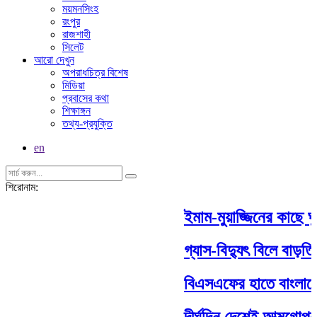
ময়মনসিংহ
রংপুর
রাজশাহী
সিলেট
আরো দেখুন
অপরাধচিত্র বিশেষ
মিডিয়া
প্রবাসের কথা
শিক্ষাঙ্গন
তথ্য-প্রযুক্তি
en
শিরোনাম:
ইমাম-মুয়াজ্জিনের কাছে ঘুষ
গ্যাস-বিদ্যুৎ বিলে বাড়তি স
বিএসএফের হাতে বাংলাদেশ
দীর্ঘদিন দেশেই আত্মগোপনে 