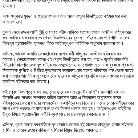
করে নির্মমভাবে হত্যার ঘটনায় যুবদল ও স্বেচ্ছাসেবক দল থেকে তিনজনকে বহিষ্কার করা
হয়েছে।
আজ শুক্রবার যুবদল ও স্বেচ্ছাসেবক দলের পৃথক প্রেস বিজ্ঞপ্তিতে বহিষ্কারের কথা
জানানো হয়।
যুবদল নেতা রজ্জব আলী পিন্টু ও সাবাহ করীম লাকিকে সংগঠন থেকে আজীবন বহিষ্কারের
কথা জানিয়ে শুক্রবার রাতে প্রেস বিজ্ঞপ্তি দেয় যুবদল। বহিষ্কারের পাশাপাশি, তাদের
বিরুদ্ধে প্রয়োজনীয় ব্যবস্থা নিতে আইনশৃঙ্খলা বাহিনীকে অনুরোধ জানানো হয়।
এদিকে, আরেক আসামি স্বেচ্ছাসেবক দলের কর্মী কালুকেও আজীবন বহিষ্কার করা
হয়েছে। স্বেচ্ছাসেবক দলের ওই প্রেস বিজ্ঞপ্তিতে বলা হয়, গত ৯ জুলাই রাজধানীর
মিটফোর্ড হাসপাতালের মূল ফটকে জনসম্মুখে মোহাম্মদ সোহাগ নামে এক যুবককে প্রকাশ্য
দিবালোকে কুপিয়ে ও পিটিয়ে নৃশংসভাবে হত্যাকাণ্ডের ঘটনায় পরিবারের পক্ষ থেকে দায়ের
করা মামলার আসামি কালু ওরফে স্বেচ্ছাসেবক কালু-কে প্রাথমিক সদস্য পদসহ দল থেকে
আজীবন বহিস্কার করা হয়েছে।
ওই প্রেস বিজ্ঞপ্তিতে বলা হয়, স্বেচ্ছাসেবক দল কেন্দ্রীয় কমিটির সভাপতি এস এম
জিলানী এবং সাধারণ সম্পাদক রাজিব আহসান আজ এ সিদ্ধান্ত অনুমোদন করেন।
বহিস্কৃতের কোনো ধরনের অপকর্মের দায়-দায়িত্ব দল নিবে না। দলের নেতা-কর্মীদের তার
সাথে কোন প্রকার যোগাযোগ না রাখার নির্দেশ প্রদান করা হয়। আইনশৃঙ্খলা বাহিনীকে
উক্ত বিষয়ে প্রয়োজনীয় আইনি ব্যবস্থা নেওয়ার আহ্বান জানানো হয়।
এদিকে, পুরান ঢাকায় ব্যবসায়ীকে নৃশংসভাবে হত্যার দুই মামলায় মাহমুদুল হাসান মহিনকে
৫ দিন ও তারেক রহমান রবিনকে ২ দিনের রিমান্ড দিয়েছে আদালত।