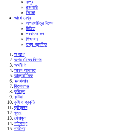
রংপুর
রাজশাহী
সিলেট
আরো দেখুন
অপরাধচিত্র বিশেষ
মিডিয়া
প্রবাসের কথা
শিক্ষাঙ্গন
তথ্য-প্রযুক্তি
অপরাধ
অপরাধচিত্র বিশেষ
অর্থনীতি
আইন-আদালত
আন্তর্জাতিক
কক্সবাজার
কিশোরগঞ্জ
কুমিল্লা
কুষ্টিয়া
কৃষি ও প্রকৃতি
ক্রীড়াঙ্গন
খুলনা
খেলাধুলা
গাইবান্ধা
গাজীপুর