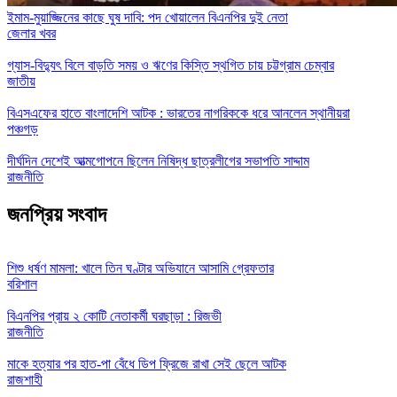
ইমাম-মুয়াজ্জিনের কাছে ঘুষ দাবি: পদ খোয়ালেন বিএনপির দুই নেতা
জেলার খবর
গ্যাস-বিদ্যুৎ বিলে বাড়তি সময় ও ঋণের কিস্তি স্থগিত চায় চট্টগ্রাম চেম্বার
জাতীয়
বিএসএফের হাতে বাংলাদেশি আটক : ভারতের নাগরিককে ধরে আনলেন স্থানীয়রা
পঞ্চগড়
দীর্ঘদিন দেশেই আত্মগোপনে ছিলেন নিষিদ্ধ ছাত্রলীগের সভাপতি সাদ্দাম
রাজনীতি
জনপ্রিয় সংবাদ
শিশু ধর্ষণ মামলা: খালে তিন ঘণ্টার অভিযানে আসামি গ্রেফতার
বরিশাল
বিএনপির প্রায় ২ কোটি নেতাকর্মী ঘরছাড়া : রিজভী
রাজনীতি
মাকে হত্যার পর হাত-পা বেঁধে ডিপ ফ্রিজে রাখা সেই ছেলে আটক
রাজশাহী