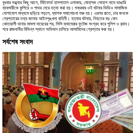
বুধবার সন্ধ্যার কিছু আগে, মিটফোর্ড হাসপাতাল এলাকায়, মোহাম্মদ সোহাগ নামে ভাঙারি
ব্যবসায়ীকে কুপিয়ে ও পাথর মেরে হত্যা করা হয়। শুক্রবার ওই ঘটনার ভিডিও সামাজিক
যোগাযোগ মাধ্যমে ছড়িয়ে পড়লে, ব্যাপক সমালোচনা শুরু হয়। এরপর রাতে, চার জনকে
গ্রেপ্তারের তথ্য জানায় আইনশৃঙ্খলা বাহিনী। হত্যার ঘটনায়, নিহতের বড় বোন
কোতয়ালী থানায় মামলা দায়েরের পর, সিসি ক্যামেরার ফুটেজ সংগ্রহ করে পুলিশ ও র‍্যাব।
পরে রাজধানীর বিভিন্ন স্থানে অভিযান চালিয়ে আসামিদের গ্রেপ্তার করা হয়।
সর্বশেষ সংবাদ