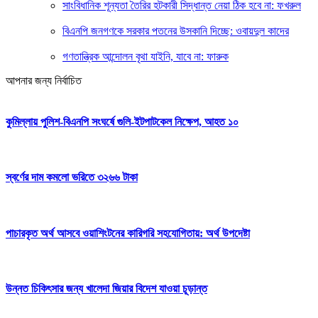
সাংবিধানিক শূন্যতা তৈরির হটকারী সিদ্ধান্ত নেয়া ঠিক হবে না: ফখরুল
বিএনপি জনগণকে সরকার পতনের উসকানি দিচ্ছে: ওবায়দুল কাদের
গণতান্ত্রিক আন্দোলন বৃথা যাইনি, যাবে না: ফারুক
আপনার জন্য নির্বাচিত
কুমিল্লায় পুলিশ-বিএনপি সংঘর্ষে গুলি-ইটপাটকেল নিক্ষেপ, আহত ১০
স্বর্ণের দাম কমলো ভরিতে ৩২৬৬ টাকা
পাচারকৃত অর্থ আসবে ওয়াশিংটনের কারিগরি সহযোগিতায়: অর্থ উপদেষ্টা
উন্নত চিকিৎসার জন্য খালেদা জিয়ার বিদেশ যাওয়া চূড়ান্ত