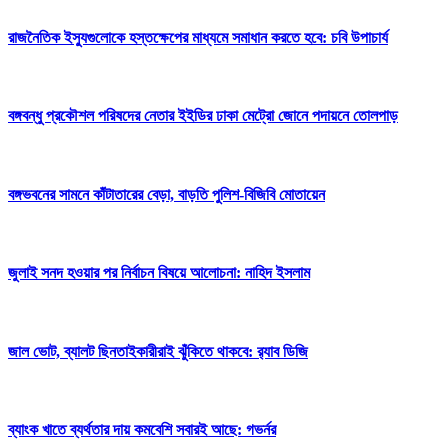
রাজনৈতিক ইস্যুগুলোকে হস্তক্ষেপের মাধ্যমে সমাধান করতে হবে: চবি উপাচার্য
বঙ্গবন্ধু প্রকৌশল পরিষদের নেতার ইইডির ঢাকা মেট্রো জোনে পদায়নে তোলপাড়
বঙ্গভবনের সামনে কাঁটাতারের বেড়া, বাড়তি পুলিশ-বিজিবি মোতায়েন
জুলাই সনদ হওয়ার পর নির্বাচন বিষয়ে আলোচনা: নাহিদ ইসলাম
জাল ভোট, ব্যালট ছিনতাইকারীরাই ঝুঁকিতে থাকবে: র‌্যাব ডিজি
ব্যাংক খাতে ব্যর্থতার দায় কমবেশি সবারই আছে: গভর্নর