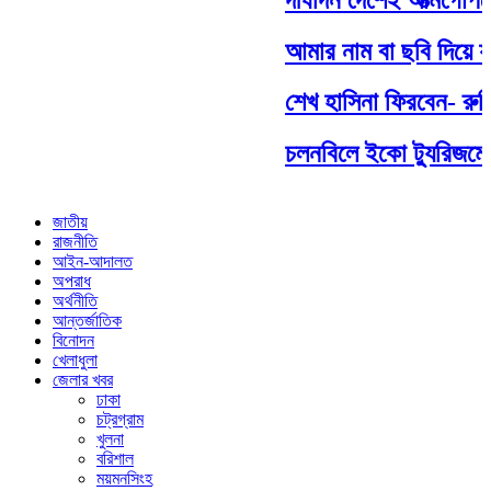
আমার নাম বা ছবি দিয়ে যা 
শেখ হাসিনা ফিরবেন- রুমি
চলনবিলে ইকো ট্যুরিজমের বিষ
জাতীয়
রাজনীতি
আইন-আদালত
অপরাধ
অর্থনীতি
আন্তর্জাতিক
বিনোদন
খেলাধুলা
জেলার খবর
ঢাকা
চট্রগ্রাম
খুলনা
বরিশাল
ময়মনসিংহ