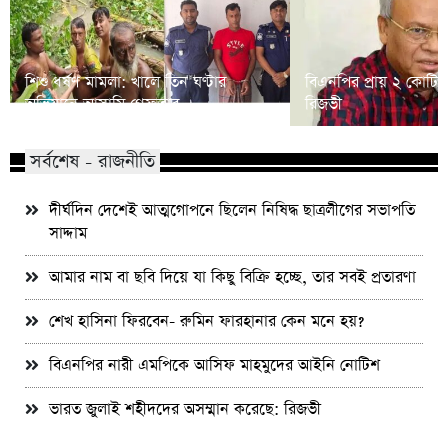
শিশু ধর্ষণ মামলা: খালে তিন ঘণ্টার
বিএনপির প্রায় ২ কোটি ন
অভিযানে আসামি গ্রেফতার
রিজভী
সর্বশেষ - রাজনীতি
দীর্ঘদিন দেশেই আত্মগোপনে ছিলেন নিষিদ্ধ ছাত্রলীগের সভাপতি
সাদ্দাম
আমার নাম বা ছবি দিয়ে যা কিছু বিক্রি হচ্ছে, তার সবই প্রতারণা
শেখ হাসিনা ফিরবেন- রুমিন ফারহানার কেন মনে হয়?
বিএনপির নারী এমপিকে আসিফ মাহমুদের আইনি নোটিশ
ভারত জুলাই শহীদদের অসম্মান করেছে: রিজভী