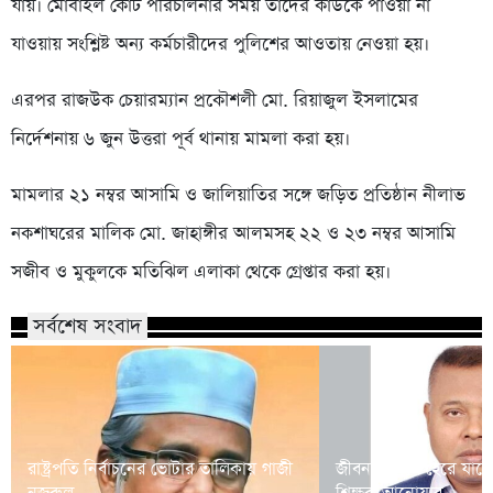
যায়। মোবাইল কোর্ট পরিচালনার সময় তাঁদের কাউকে পাওয়া না
যাওয়ায় সংশ্লিষ্ট অন্য কর্মচারীদের পুলিশের আওতায় নেওয়া হয়।
এরপর রাজউক চেয়ারম্যান প্রকৌশলী মো. রিয়াজুল ইসলামের
নির্দেশনায় ৬ জুন উত্তরা পূর্ব থানায় মামলা করা হয়।
মামলার ২১ নম্বর আসামি ও জালিয়াতির সঙ্গে জড়িত প্রতিষ্ঠান নীলাভ
নকশাঘরের মালিক মো. জাহাঙ্গীর আলমসহ ২২ ও ২৩ নম্বর আসামি
সজীব ও মুকুলকে মতিঝিল এলাকা থেকে গ্রেপ্তার করা হয়।
সর্বশেষ সংবাদ
রাষ্ট্রপতি নির্বাচনের ভোটার তালিকায় গাজী
জীবনসংগ্রামে হেরে যাচ্