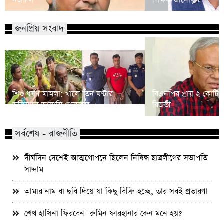
নজরুল
শিক্ষক আনোয়ার
জনপ্রিয় সংবাদ
শিশু ধর্ষণ মামলা: খালে তিন ঘণ্টার
বিএনপির প্রায় ২ কোটি ন
অভিযানে আসামি গ্রেফতার
রিজভী
সর্বশেষ - রাজনীতি
দীর্ঘদিন দেশেই আত্মগোপনে ছিলেন নিষিদ্ধ ছাত্রলীগের সভাপতি
সাদ্দাম
আমার নাম বা ছবি দিয়ে যা কিছু বিক্রি হচ্ছে, তার সবই প্রতারণা
শেখ হাসিনা ফিরবেন- রুমিন ফারহানার কেন মনে হয়?