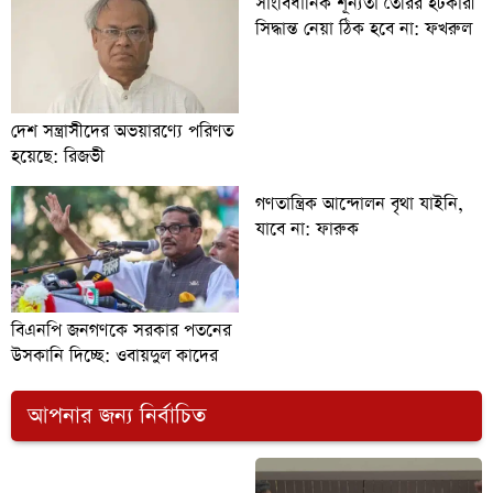
সাংবিধানিক শূন্যতা তৈরির হটকারী
সিদ্ধান্ত নেয়া ঠিক হবে না: ফখরুল
দেশ সন্ত্রাসীদের অভয়ারণ্যে পরিণত
হয়েছে: রিজভী
গণতান্ত্রিক আন্দোলন বৃথা যাইনি,
যাবে না: ফারুক
বিএনপি জনগণকে সরকার পতনের
উসকানি দিচ্ছে: ওবায়দুল কাদের
আপনার জন্য নির্বাচিত