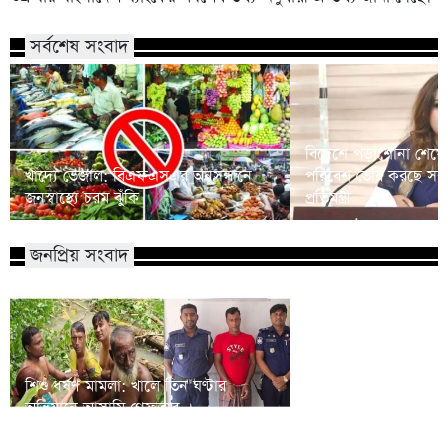
সর্বশেষ সংবাদ
বিদেশে পড়াশোনা শেষে
খাদ্যে ভেজাল: বিএফএসএর অনুসন্ধানে
পরিবেশ তৈরি করছে সরকার
জনস্বাস্থ্যে চরম ঝুঁকি
প্রতিমন্ত্রী
জনপ্রিয় সংবাদ
শিশু ধর্ষণ মামলা: খালে তিন ঘণ্টার
বিএনপির প্রায় ২ কোটি ন
অভিযানে আসামি গ্রেফতার
রিজভী